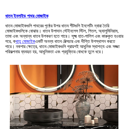
ধাতব ইনলাইড পাথর মোজাইক
ধাতব মোজাইকগুলি পাথরের পৃষ্ঠের উপর ধাতব শীটগুলি ইনলেটিং দ্বারা তৈরি
মোজাইকগুলিকে বোঝায়। ধাতব উপাদান স্টেইনলেস স্টিল, পিতল, অ্যালুমিনিয়াম,
তামা এবং অন্যান্য ধাতব উপকরণ হতে পারে। সূক্ষ্ম হাত-পালিশ এবং কারুকৃত হওয়ার
পরে, ক
ধাতু মোজাইক
একটি অনন্য ধাতব টেক্সচার এবং দীপ্তি উপস্থাপন করতে
পারে। নকশার ক্ষেত্রে, ধাতব মোজাইকগুলি প্রায়শই আধুনিক স্থাপত্য এবং সজ্জা
পরিকল্পনায় ব্যবহৃত হয়, আধুনিকতা এবং প্রযুক্তির বোধকে তুলে ধরে।