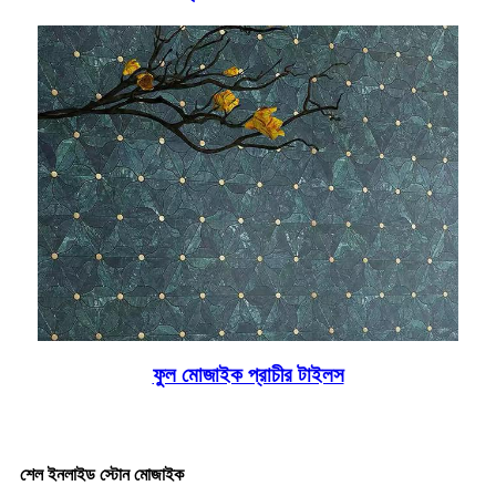
ফুল মোজাইক প্রাচীর টাইলস
শেল ইনলাইড স্টোন মোজাইক