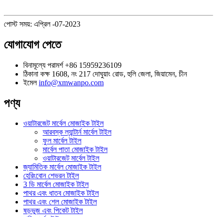
পোস্ট সময়: এপ্রিল -07-2023
যোগাযোগ পেতে
বিনামূল্যে পরামর্শ
+86 15959236109
ঠিকানা
কক্ষ 1608, নং 217 দোঘুয়াং রোড, হুলি জেলা, জিয়ামেন, চীন
ইমেল
info@xmwanpo.com
পণ্য
ওয়াটারজেট মার্বেল মোজাইক টাইল
আরবস্ক ল্যান্টার্ন মার্বেল টাইল
ফুল মার্বেল টাইল
মার্বেল পাতা মোজাইক টাইল
ওয়াটারজেট মার্বেল টাইল
জ্যামিতিক মার্বেল মোজাইক টাইল
হেরিংবোন শেভরন টাইল
3 ডি মার্বেল মোজাইক টাইল
পাথর এবং ধাতব মোজাইক টাইল
পাথর এবং শেল মোজাইক টাইল
ষড়ভুজ এবং পিকেট টাইল