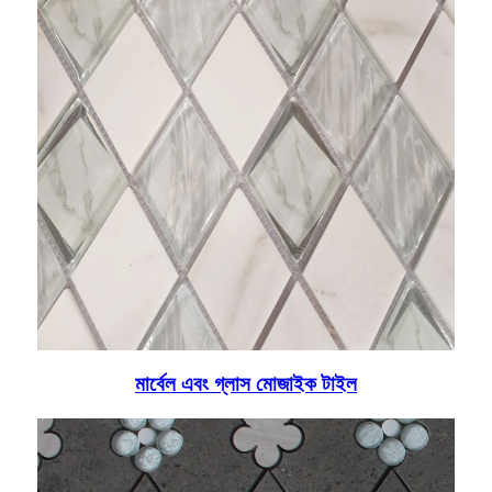
মার্বেল এবং গ্লাস মোজাইক টাইল