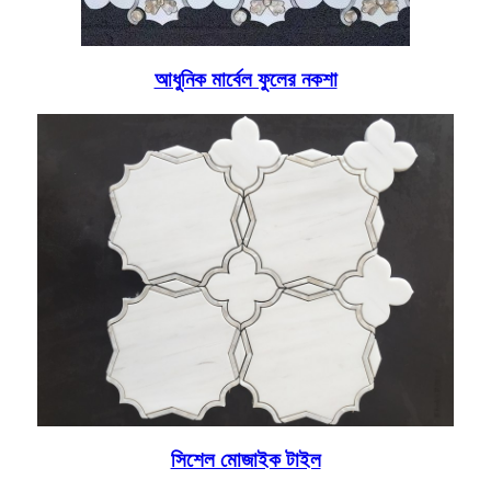
আধুনিক মার্বেল ফুলের নকশা
সিশেল মোজাইক টাইল