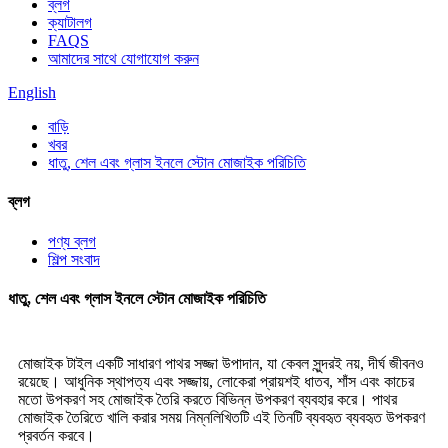
ব্লগ
ক্যাটালগ
FAQS
আমাদের সাথে যোগাযোগ করুন
English
বাড়ি
খবর
ধাতু, শেল এবং গ্লাস ইনলে স্টোন মোজাইক পরিচিতি
ব্লগ
পণ্য ব্লগ
শিল্প সংবাদ
ধাতু, শেল এবং গ্লাস ইনলে স্টোন মোজাইক পরিচিতি
মোজাইক টাইল একটি সাধারণ পাথর সজ্জা উপাদান, যা কেবল সুন্দরই নয়, দীর্ঘ জীবনও
রয়েছে। আধুনিক স্থাপত্য এবং সজ্জায়, লোকেরা প্রায়শই ধাতব, শাঁস এবং কাচের
মতো উপকরণ সহ মোজাইক তৈরি করতে বিভিন্ন উপকরণ ব্যবহার করে। পাথর
মোজাইক তৈরিতে খালি করার সময় নিম্নলিখিতটি এই তিনটি ব্যবহৃত ব্যবহৃত উপকরণ
প্রবর্তন করবে।