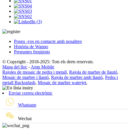
Poseu -vos en contacte amb nosaltres
Història de Wanpo
Preguntes freqüents
© Copyright - 2018-2025: Tots els drets reservats.
Mapa del lloc
-
Amp Mobile
Rajoles de mosaic de pedra i metall
,
Rajola de marbre de llautó
,
Mosaic de marbre i llautó
,
Rajola de marbre amb llautó
,
Pedra i
metall Backsplash
,
Mosaic de marbre waterjet
,
Enviar correu electrònic
Whatsapp
Wechat