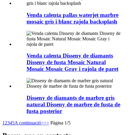
Venda calenta pallas waterjet marbre
mosaic gris i blanc rajola backsplash
Venda calenta Disseny de diamants
Disseny de fusta Mosaic Natural
Mosaic Mosaic Gray i rajola de paret
Disseny de diamants de marbre gris
natural Disseny de marbre de fusta de
fusta posterior
1
2
3
4
5
A continuació>
>>
Pàgina 1/5