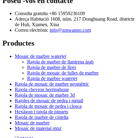
Poseu -vos en contacte
Consulta gratuïta
+86 15959236109
Adreça
Habitació 1608, núm. 217 Donghuang Road, districte
de Huli, Xiamen, Xina
Correu electrònic
info@xmwanpo.com
Productes
Mosaic de marbre waterjet
Rajola de marbre de llanterna àrab
Rajola de marbre de flors
Rajola de mosaic de fulles de marbre
Rajola de marbre waterjet
Rajola de mosaic de marbre geomètric
Rajola chevron herringbone
Rajola de mosaic de marbre 3d
Rajoles de mosaic de pedra i metall
Rajola de mosaic de pedra i closca
Hexàgon i rajola de piquets
Rajola de marbre de cistella
Mosaic de marbre
Mosaic de material mixt