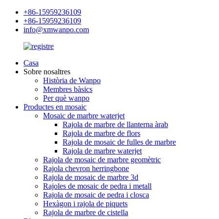
+86-15959236109
+86-15959236109
info@xmwanpo.com
Casa
Sobre nosaltres
Història de Wanpo
Membres bàsics
Per què wanpo
Productes en mosaic
Mosaic de marbre waterjet
Rajola de marbre de llanterna àrab
Rajola de marbre de flors
Rajola de mosaic de fulles de marbre
Rajola de marbre waterjet
Rajola de mosaic de marbre geomètric
Rajola chevron herringbone
Rajola de mosaic de marbre 3d
Rajoles de mosaic de pedra i metall
Rajola de mosaic de pedra i closca
Hexàgon i rajola de piquets
Rajola de marbre de cistella