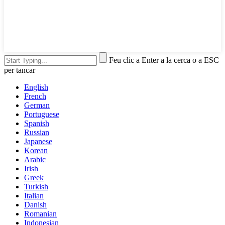
Feu clic a Enter a la cerca o a ESC
per tancar
English
French
German
Portuguese
Spanish
Russian
Japanese
Korean
Arabic
Irish
Greek
Turkish
Italian
Danish
Romanian
Indonesian