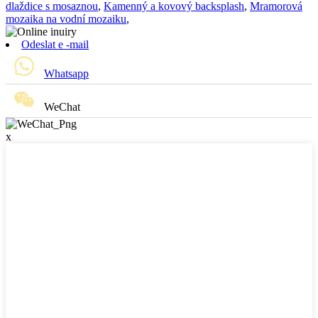
dlaždice s mosaznou
,
Kamenný a kovový backsplash
,
Mramorová
mozaika na vodní mozaiku
,
Odeslat e -mail
Whatsapp
WeChat
x