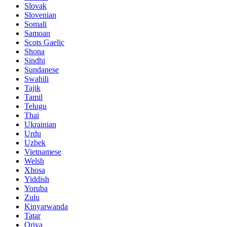
Slovak
Slovenian
Somali
Samoan
Scots Gaelic
Shona
Sindhi
Sundanese
Swahili
Tajik
Tamil
Telugu
Thai
Ukrainian
Urdu
Uzbek
Vietnamese
Welsh
Xhosa
Yiddish
Yoruba
Zulu
Kinyarwanda
Tatar
Oriya