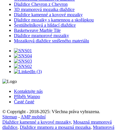
Dlaždice Chevron z Chevron
3D mramorová mozaika dlaždice
Dlaždice kamenné a kovové mozaiky
Dlaždice mozaiky s kamennou a skořápkou
Šestiúhelníková a hlídací dlaždice
Basketweave Marble Tile
Dlaždice mramorové mozaiky
Mozaiková dlaždice smíšeného materiálu
Kontaktujte nás
Příběh Wanpo
Časté časté
© Copyright - 2018-2025: Všechna práva vyhrazena.
Sitemap
-
AMP mobilní
Dlaždice kamenné a kovové mozaiky
,
Mosazná mramorová
dlaždice
,
Dlaždice mramoru a mosazná mozaika
,
Mramorová