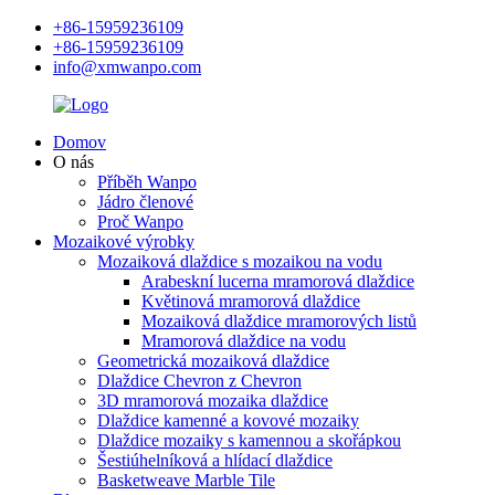
+86-15959236109
+86-15959236109
info@xmwanpo.com
Domov
O nás
Příběh Wanpo
Jádro členové
Proč Wanpo
Mozaikové výrobky
Mozaiková dlaždice s mozaikou na vodu
Arabeskní lucerna mramorová dlaždice
Květinová mramorová dlaždice
Mozaiková dlaždice mramorových listů
Mramorová dlaždice na vodu
Geometrická mozaiková dlaždice
Dlaždice Chevron z Chevron
3D mramorová mozaika dlaždice
Dlaždice kamenné a kovové mozaiky
Dlaždice mozaiky s kamennou a skořápkou
Šestiúhelníková a hlídací dlaždice
Basketweave Marble Tile