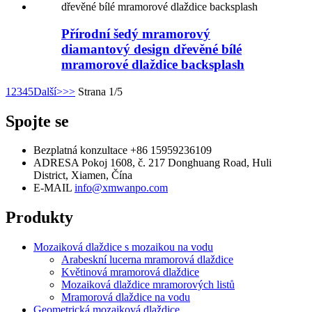
Přírodní šedý mramorový
diamantový design dřevěné bílé
mramorové dlaždice backsplash
1
2
3
4
5
Další>
>>
Strana 1/5
Spojte se
Bezplatná konzultace
+86 15959236109
ADRESA
Pokoj 1608, č. 217 Donghuang Road, Huli
District, Xiamen, Čína
E-MAIL
info@xmwanpo.com
Produkty
Mozaiková dlaždice s mozaikou na vodu
Arabeskní lucerna mramorová dlaždice
Květinová mramorová dlaždice
Mozaiková dlaždice mramorových listů
Mramorová dlaždice na vodu
Geometrická mozaiková dlaždice