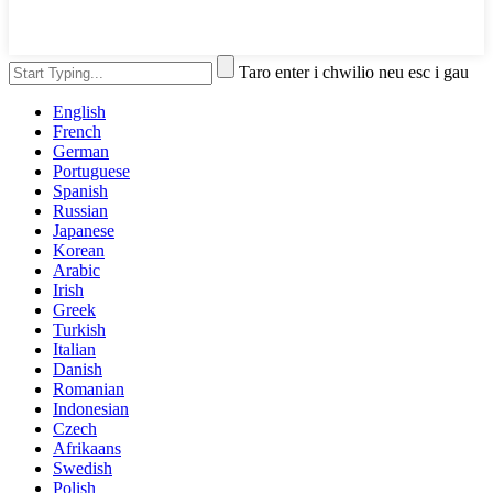
Taro enter i chwilio neu esc i gau
English
French
German
Portuguese
Spanish
Russian
Japanese
Korean
Arabic
Irish
Greek
Turkish
Italian
Danish
Romanian
Indonesian
Czech
Afrikaans
Swedish
Polish