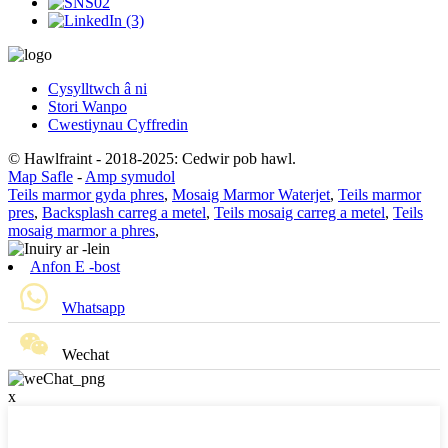
Cysylltwch â ni
Stori Wanpo
Cwestiynau Cyffredin
© Hawlfraint - 2018-2025: Cedwir pob hawl.
Map Safle
-
Amp symudol
Teils marmor gyda phres
,
Mosaig Marmor Waterjet
,
Teils marmor
pres
,
Backsplash carreg a metel
,
Teils mosaig carreg a metel
,
Teils
mosaig marmor a phres
,
Anfon E -bost
Whatsapp
Wechat
x