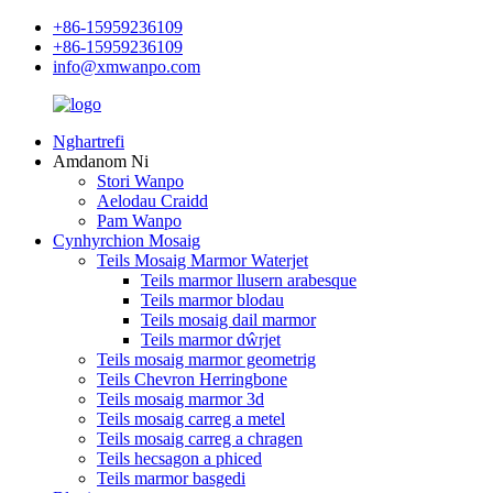
+86-15959236109
+86-15959236109
info@xmwanpo.com
Nghartrefi
Amdanom Ni
Stori Wanpo
Aelodau Craidd
Pam Wanpo
Cynhyrchion Mosaig
Teils Mosaig Marmor Waterjet
Teils marmor llusern arabesque
Teils marmor blodau
Teils mosaig dail marmor
Teils marmor dŵrjet
Teils mosaig marmor geometrig
Teils Chevron Herringbone
Teils mosaig marmor 3d
Teils mosaig carreg a metel
Teils mosaig carreg a chragen
Teils hecsagon a phiced
Teils marmor basgedi