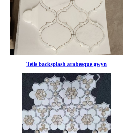
Teils backsplash arabesque gwyn