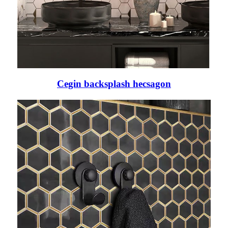
Cegin backsplash hecsagon