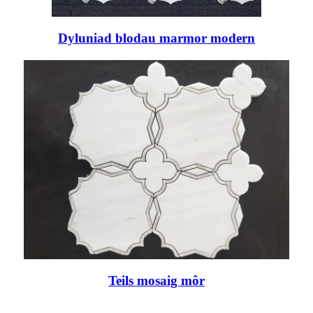
Dyluniad blodau marmor modern
Teils mosaig môr