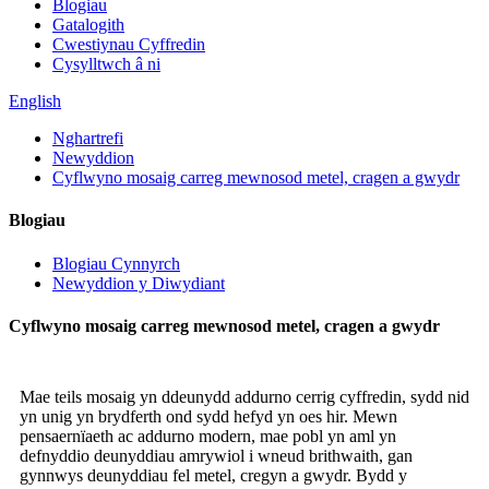
Blogiau
Gatalogith
Cwestiynau Cyffredin
Cysylltwch â ni
English
Nghartrefi
Newyddion
Cyflwyno mosaig carreg mewnosod metel, cragen a gwydr
Blogiau
Blogiau Cynnyrch
Newyddion y Diwydiant
Cyflwyno mosaig carreg mewnosod metel, cragen a gwydr
Mae teils mosaig yn ddeunydd addurno cerrig cyffredin, sydd nid
yn unig yn brydferth ond sydd hefyd yn oes hir. Mewn
pensaernïaeth ac addurno modern, mae pobl yn aml yn
defnyddio deunyddiau amrywiol i wneud brithwaith, gan
gynnwys deunyddiau fel metel, cregyn a gwydr. Bydd y