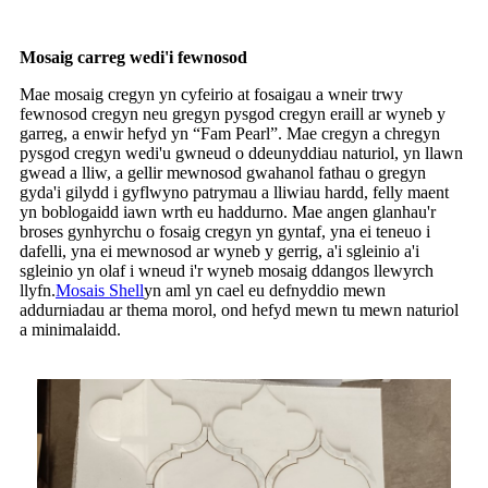
Mosaig carreg wedi'i fewnosod
Mae mosaig cregyn yn cyfeirio at fosaigau a wneir trwy
fewnosod cregyn neu gregyn pysgod cregyn eraill ar wyneb y
garreg, a enwir hefyd yn “Fam Pearl”. Mae cregyn a chregyn
pysgod cregyn wedi'u gwneud o ddeunyddiau naturiol, yn llawn
gwead a lliw, a gellir mewnosod gwahanol fathau o gregyn
gyda'i gilydd i gyflwyno patrymau a lliwiau hardd, felly maent
yn boblogaidd iawn wrth eu haddurno. Mae angen glanhau'r
broses gynhyrchu o fosaig cregyn yn gyntaf, yna ei teneuo i
dafelli, yna ei mewnosod ar wyneb y gerrig, a'i sgleinio a'i
sgleinio yn olaf i wneud i'r wyneb mosaig ddangos llewyrch
llyfn.
Mosais Shell
yn aml yn cael eu defnyddio mewn
addurniadau ar thema morol, ond hefyd mewn tu mewn naturiol
a minimalaidd.