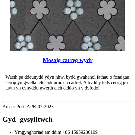
Mosaig carreg wydr
Waeth pa ddeunydd ydyn nhw, bydd gwahanol fathau o fosaigau
cerrig yn gwella lefel addurno'ch cartref. A bydd y teils cerrig go
iawn yn cynyddu gwerth eich eiddo yn y dyfodol.
Amser Post: APR-07-2023
Gyd -gysylltwch
Ymgynghoriad am ddim
+86 15959236109