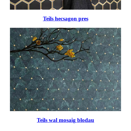
Teils hecsagon pres
Teils wal mosaig blodau