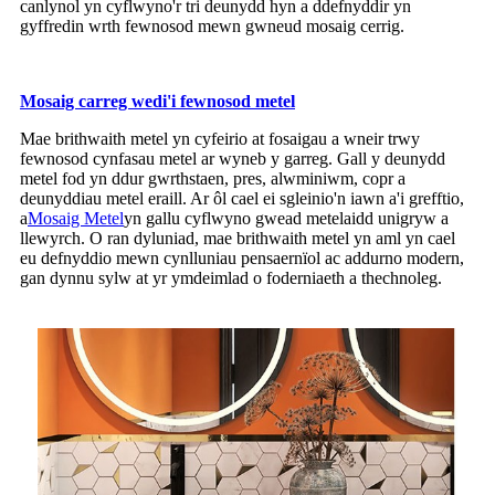
canlynol yn cyflwyno'r tri deunydd hyn a ddefnyddir yn
gyffredin wrth fewnosod mewn gwneud mosaig cerrig.
Mosaig carreg wedi'i fewnosod metel
Mae brithwaith metel yn cyfeirio at fosaigau a wneir trwy
fewnosod cynfasau metel ar wyneb y garreg. Gall y deunydd
metel fod yn ddur gwrthstaen, pres, alwminiwm, copr a
deunyddiau metel eraill. Ar ôl cael ei sgleinio'n iawn a'i grefftio,
a
Mosaig Metel
yn gallu cyflwyno gwead metelaidd unigryw a
llewyrch. O ran dyluniad, mae brithwaith metel yn aml yn cael
eu defnyddio mewn cynlluniau pensaernïol ac addurno modern,
gan dynnu sylw at yr ymdeimlad o foderniaeth a thechnoleg.