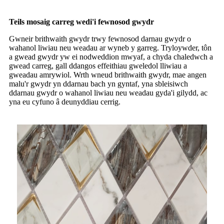
Teils mosaig carreg wedi'i fewnosod gwydr
Gwneir brithwaith gwydr trwy fewnosod darnau gwydr o
wahanol liwiau neu weadau ar wyneb y garreg. Tryloywder, tôn
a gwead gwydr yw ei nodweddion mwyaf, a chyda chaledwch a
gwead carreg, gall ddangos effeithiau gweledol lliwiau a
gweadau amrywiol. Wrth wneud brithwaith gwydr, mae angen
malu'r gwydr yn ddarnau bach yn gyntaf, yna sbleisiwch
ddarnau gwydr o wahanol liwiau neu weadau gyda'i gilydd, ac
yna eu cyfuno â deunyddiau cerrig.