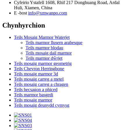
Cyfeirio
Ystafell 1608, Rhif 217 Donghuang Road, Ardal
Huli, Xiamen, China
E -bost
info@xmwanpo.com
Chynhyrchion
Teils Mosaig Marmor Waterjet
Teils marmor llusern arabesque
Teils marmor blodau
Teils mosaig dail marmor
Teils marmor dŵrjet
Teils mosaig marmor geometrig
Teils Chevron Herringbone
Teils mosaig marmor 3d
Teils mosaig carreg a metel
Teils mosaig carreg a chragen
Teils hecsagon a phiced
Teils marmor basgedi
Teils mosaig marmor
Teils mosaig deunydd cymysg