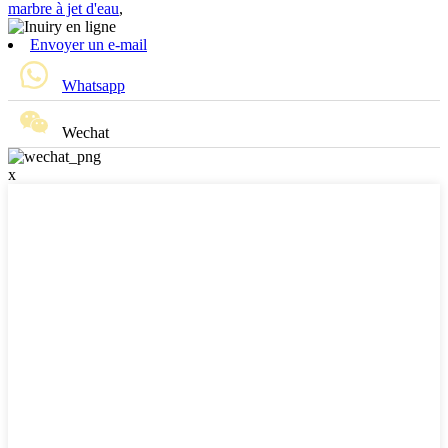
marbre à jet d'eau
,
Envoyer un e-mail
Whatsapp
Wechat
x