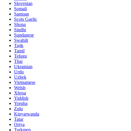
Slovenian
Somali
Samoan
Scots Gaelic
Shona
Sindhi
Sundanese
Swahili
Tajik
Tamil
Telugu
Thai
Ukrainian
Urdu
Uzbek
Vietnamese
Welsh
Xhosa
Yiddish
Yoruba
Zulu
Kinyarwanda
Tatar
Oriya
Turkmen