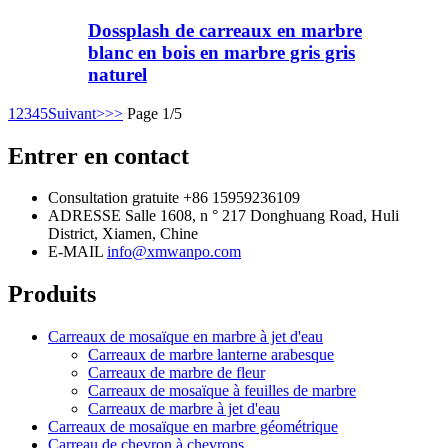
Dossplash de carreaux en marbre
blanc en bois en marbre gris gris
naturel
1
2
3
4
5
Suivant>
>>
Page 1/5
Entrer en contact
Consultation gratuite
+86 15959236109
ADRESSE
Salle 1608, n ° 217 Donghuang Road, Huli
District, Xiamen, Chine
E-MAIL
info@xmwanpo.com
Produits
Carreaux de mosaïque en marbre à jet d'eau
Carreaux de marbre lanterne arabesque
Carreaux de marbre de fleur
Carreaux de mosaïque à feuilles de marbre
Carreaux de marbre à jet d'eau
Carreaux de mosaïque en marbre géométrique
Carreau de chevron à chevrons