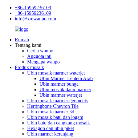
+86-15959236109
+86-15959236109
info@xmwanpo.com
Rumah
Tentang kami
Cerita wanpo
Anggota inti
Mengapa wanpo
Produk mosaik
Ubin mosaik marmer waterjet
Ubin Marmer Lentera Arab
Ubin marmer bunga
Ubin mosaik daun marmer
Ubin marmer waterjet
Ubin mosaik marmer geometris
Herringbone Chevron Tile
Ubin mosaik marmer 3d
Ubin mosaik batu dan logam
Ubin batu dan cangkang mosaik
Hexagon dan ubin piket
Ubin marmer keranjang