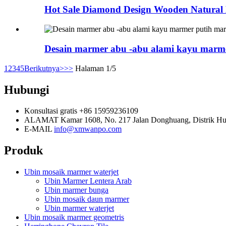
Hot Sale Diamond Design Wooden Natural 
Desain marmer abu -abu alami kayu marm
1
2
3
4
5
Berikutnya>
>>
Halaman 1/5
Hubungi
Konsultasi gratis
+86 15959236109
ALAMAT
Kamar 1608, No. 217 Jalan Donghuang, Distrik Hu
E-MAIL
info@xmwanpo.com
Produk
Ubin mosaik marmer waterjet
Ubin Marmer Lentera Arab
Ubin marmer bunga
Ubin mosaik daun marmer
Ubin marmer waterjet
Ubin mosaik marmer geometris