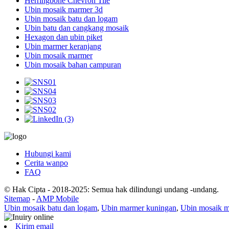
Herringbone Chevron Tile
Ubin mosaik marmer 3d
Ubin mosaik batu dan logam
Ubin batu dan cangkang mosaik
Hexagon dan ubin piket
Ubin marmer keranjang
Ubin mosaik marmer
Ubin mosaik bahan campuran
Hubungi kami
Cerita wanpo
FAQ
© Hak Cipta - 2018-2025: Semua hak dilindungi undang -undang.
Sitemap
-
AMP Mobile
Ubin mosaik batu dan logam
,
Ubin marmer kuningan
,
Ubin mosaik m
Kirim email