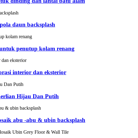
uk dinding dan lantai batu alam
 pola daun backsplash
untuk penutup kolam renang
si interior dan eksterior
erlian Hijau Dan Putih
osaik abu -abu & ubin backsplash