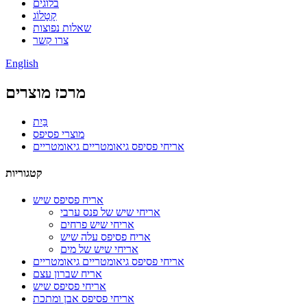
בלוגים
קָטָלוֹג
שאלות נפוצות
צרו קשר
English
מרכז מוצרים
בַּיִת
מוצרי פסיפס
אריחי פסיפס גיאומטריים גיאומטריים
קטגוריות
אריח פסיפס שיש
אריחי שיש של פנס ערבי
אריחי שיש פרחים
אריח פסיפס עלה שיש
אריחי שיש של מים
אריחי פסיפס גיאומטריים גיאומטריים
אריח שברון עצם
אריחי פסיפס שיש
אריחי פסיפס אבן ומתכת