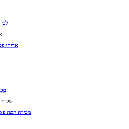
לבן 
אריחי פס
מכי
מכירה חמה פאל