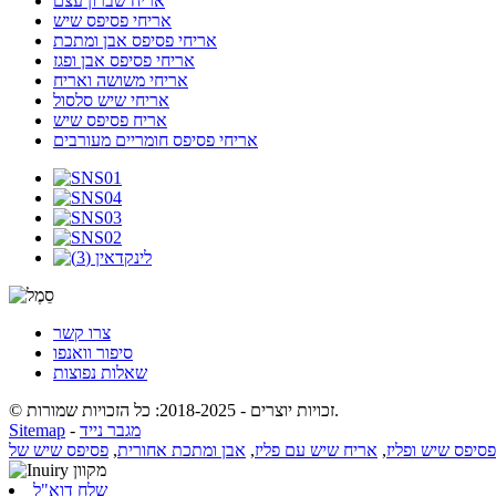
אריח שברון עצם
אריחי פסיפס שיש
אריחי פסיפס אבן ומתכת
אריחי פסיפס אבן ופגז
אריחי משושה ואריח
אריחי שיש סלסול
אריח פסיפס שיש
אריחי פסיפס חומריים מעורבים
צרו קשר
סיפור וואנפו
שאלות נפוצות
© זכויות יוצרים - 2018-2025: כל הזכויות שמורות.
מגבר נייד
-
Sitemap
פסיפס שיש ופליז
,
אריח שיש עם פליז
,
אבן ומתכת אחורית
,
שלח דוא"ל