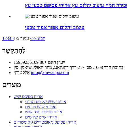
כירה חמה עיצוב יהלום עץ אריחי פסיפס טבעי עץ
עיצוב יהלום אפור אפור טבעי
הבא>
>>
עמוד 1/5
5
4
3
2
1
לְהִתְקַשֵׁר
ייעוץ חינם
+86 15959236109
כְּתוֹבֶת
חדר 1608, מס '217 דרך דונגהאנג, מחוז האולי, שיאמן, סין
info@xmwanpo.com
אֶלֶקטרוֹנִי
מוצרים
אריח פסיפס שיש
אריחי שיש של פנס ערבי
אריחי שיש פרחים
אריח פסיפס עלה שיש
אריחי שיש של מים
אריחי פסיפס גיאומטריים גיאומטריים