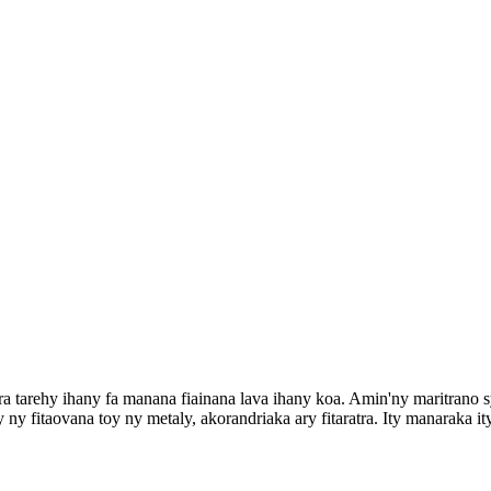
ara tarehy ihany fa manana fiainana lava ihany koa. Amin'ny maritrano
 fitaovana toy ny metaly, akorandriaka ary fitaratra. Ity manaraka ity 