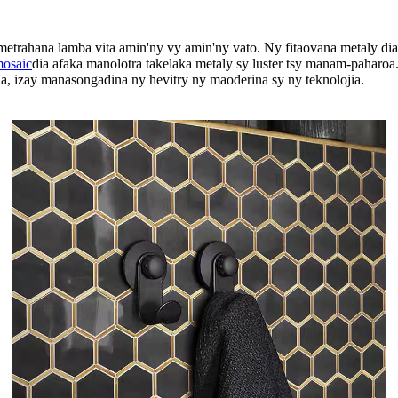
etrahana lamba vita amin'ny vy amin'ny vato. Ny fitaovana metaly dia
mosaic
dia afaka manolotra takelaka metaly sy luster tsy manam-paharoa
a, izay manasongadina ny hevitry ny maoderina sy ny teknolojia.