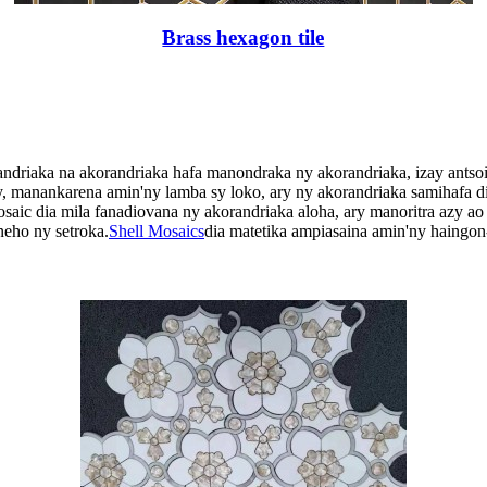
Brass hexagon tile
andriaka na akorandriaka hafa manondraka ny akorandriaka, izay ants
ry, manankarena amin'ny lamba sy loko, ary ny akorandriaka samihafa 
saic dia mila fanadiovana ny akorandriaka aloha, ary manoritra azy ao
neho ny setroka.
Shell Mosaics
dia matetika ampiasaina amin'ny haingon