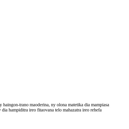
 sy haingon-trano maoderina, ny olona matetika dia mampiasa
dia hampiditra ireo fitaovana telo mahazatra ireo rehefa