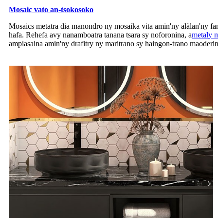
Mosaic vato an-tsokosoko
Mosaics metatra dia manondro ny mosaika vita amin'ny alàlan'ny fam
hafa. Rehefa avy nanamboatra tanana tsara sy noforonina, a
metaly 
ampiasaina amin'ny drafitry ny maritrano sy haingon-trano maoderin