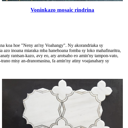
Voninkazo mosaic rindrina
oina koa hoe "Neny an'ny Voahangy". Ny akorandriaka sy
dia azo inoana miaraka mba hanehoana fomba sy loko mahafinaritra,
 anaty rantsan-kazo, avy eo, ary arotsaho eo amin'ny tampon-vato,
-trano misy an-dranomasina, fa amin'ny atiny voajanahary sy