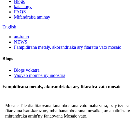
Blogs
katalaogy
FAQS
Mifandraisa aminay
English
an-trano
NEWS
Fampidirana metaly, akorandriaka ary fitaratra vato mosaic
Blogs
Blogs vokatra
Vaovao momba ny indostria
Fampidirana metaly, akorandriaka ary fitaratra vato mosaic
Mosaic Tile dia fitaovana fanamboarana vato mahazatra, izay tsy ts
fitaovana isan-karazany mba hanamboarana mosaika, ao anatin'izany ny
mitrandraka amin'ny fanaovana Mosaic vato.