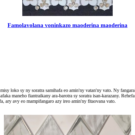
Famolavolana voninkazo maoderina maoderina
ra misy loko sy ny soratra samihafa eo amin'ny vatan'ny vato. Ny fangar
faka maneho fiantraikany ara-barotra sy soratra isan-karazany. Rehefa 
a, ary avy eo mampifangaro azy ireo amin'ny fitaovana vato.