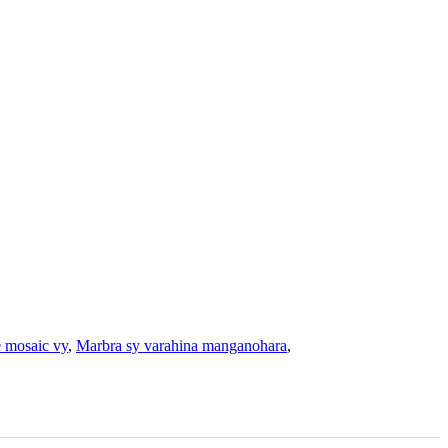
e mosaic vy
,
Marbra sy varahina manganohara
,