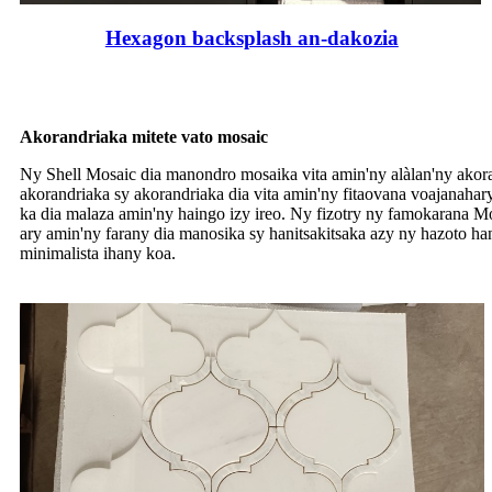
Hexagon backsplash an-dakozia
Akorandriaka mitete vato mosaic
Ny Shell Mosaic dia manondro mosaika vita amin'ny alàlan'ny akor
akorandriaka sy akorandriaka dia vita amin'ny fitaovana voajanaha
ka dia malaza amin'ny haingo izy ireo. Ny fizotry ny famokarana Mo
ary amin'ny farany dia manosika sy hanitsakitsaka azy ny hazoto ha
minimalista ihany koa.