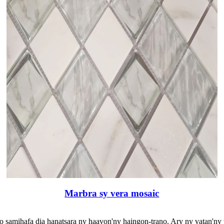
Marbra sy vera mosaic
to samihafa dia hanatsara ny haavon'ny haingon-trano. Ary ny vatan'n