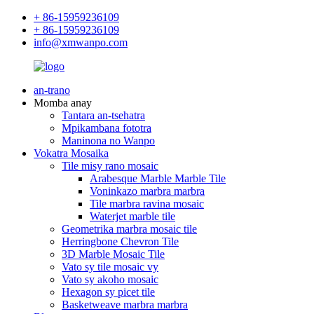
+ 86-15959236109
+ 86-15959236109
info@xmwanpo.com
an-trano
Momba anay
Tantara an-tsehatra
Mpikambana fototra
Maninona no Wanpo
Vokatra Mosaika
Tile misy rano mosaic
Arabesque Marble Marble Tile
Voninkazo marbra marbra
Tile marbra ravina mosaic
Waterjet marble tile
Geometrika marbra mosaic tile
Herringbone Chevron Tile
3D Marble Mosaic Tile
Vato sy tile mosaic vy
Vato sy akoho mosaic
Hexagon sy picet tile
Basketweave marbra marbra