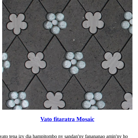
Vato fitaratra Mosaic
y vato tena izy dia hampitombo ny sandan'ny fanananao amin'ny ho