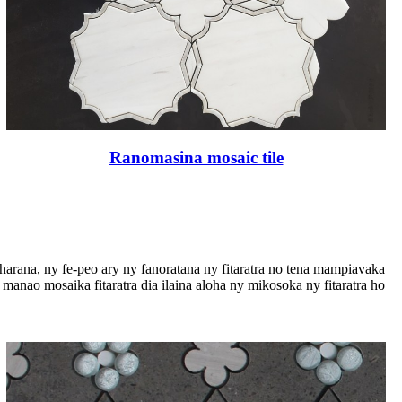
Ranomasina mosaic tile
aharana, ny fe-peo ary ny fanoratana ny fitaratra no tena mampiavaka
manao mosaika fitaratra dia ilaina aloha ny mikosoka ny fitaratra ho