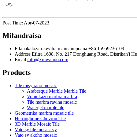
avy.
Post Time: Apr-07-2023
Mifandraisa
Fifanakalozan-kevitra maimaimpoana
+86 15959236109
Address
Efitra 1608, No. 217 Donghuang Road, Distrikan'i Hu
Email
info@xmwanpo.com
Products
Tile misy rano mosaic
Arabesque Marble Marble Tile
Voninkazo marbra marbra
Tile marbra ravina mosaic
Waterjet marble tile
Geometrika marbra mosaic tile
Herringbone Chevron Tile
3D Marble Mosaic Tile
Vato sy tile mosaic vy
Vato sy akoho mosaic