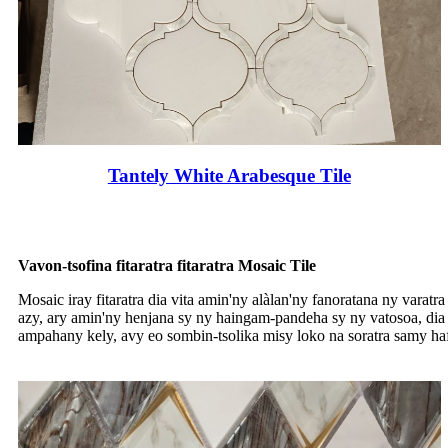
Tantely White Arabesque Tile
Vavon-tsofina fitaratra fitaratra Mosaic Tile
Mosaic iray fitaratra dia vita amin'ny alàlan'ny fanoratana ny varat
azy, ary amin'ny henjana sy ny haingam-pandeha sy ny vatosoa, dia a
ampahany kely, avy eo sombin-tsolika misy loko na soratra samy haf