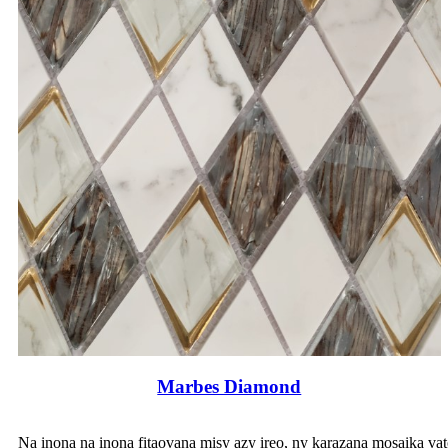
Marbes Diamond
Na inona na inona fitaovana misy azy ireo, ny karazana mosaika va