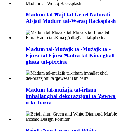
Madum tal-Ħajt tal-Ġebel Naturali
Abjad Madum tal-Weraq Backsplash
Madum tal-Mużajk tal-Mużajk tal-
Fjura tal-Fjura Ħadra tal-Kina għall-
għata tal-pixxina
Madum tal-mużajk tal-irħam
imħallat għal dekorazzjoni ta 'ġewwa
u ta' barra
Bejgħ sħun Green and White