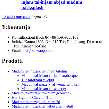
injam tal-injam abjad madum
backsplash
1
2
3
4
5
Li jmiss>
>>
Paġna 1/5
Ikkuntattja
Konsultazzjoni B'XEJN
+86 15959236109
Indirizz
Kamra 1608, Nru 217 Triq Donghuang, Distrett ta
'Huli, Xiamen, iċ-Ċina
Email
info@xmwanpo.com
Prodotti
Madum tal-mużajk tal-irħam tal-ilma
Madum tal-irħam tal-fanal arabesque
Tile tal-irħam tal-fjuri
Madum tal-mużajk tal-weraq tal-irħam
Madum tal-irħam tal-waterjet
Madum tal-mużajk tal-irħam ġeometriku
Herringbone Chevron Tile
Madum tal-mużajk tal-irħam 3d
Madum tal-mużajk tal-ġebel u tal-metall