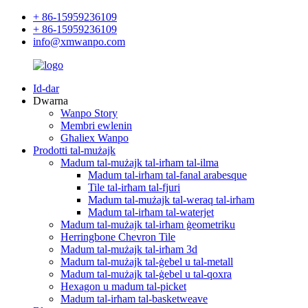
+ 86-15959236109
+ 86-15959236109
info@xmwanpo.com
Id-dar
Dwarna
Wanpo Story
Membri ewlenin
Għaliex Wanpo
Prodotti tal-mużajk
Madum tal-mużajk tal-irħam tal-ilma
Madum tal-irħam tal-fanal arabesque
Tile tal-irħam tal-fjuri
Madum tal-mużajk tal-weraq tal-irħam
Madum tal-irħam tal-waterjet
Madum tal-mużajk tal-irħam ġeometriku
Herringbone Chevron Tile
Madum tal-mużajk tal-irħam 3d
Madum tal-mużajk tal-ġebel u tal-metall
Madum tal-mużajk tal-ġebel u tal-qoxra
Hexagon u madum tal-picket
Madum tal-irħam tal-basketweave