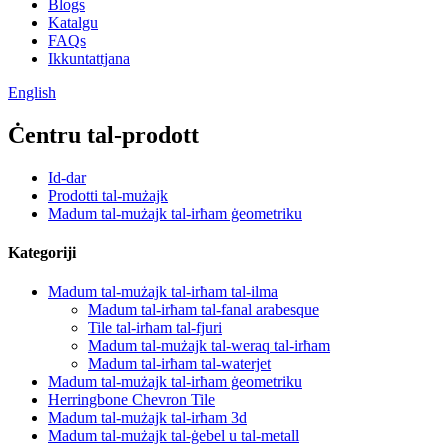
Blogs
Katalgu
FAQs
Ikkuntattjana
English
Ċentru tal-prodott
Id-dar
Prodotti tal-mużajk
Madum tal-mużajk tal-irħam ġeometriku
Kategoriji
Madum tal-mużajk tal-irħam tal-ilma
Madum tal-irħam tal-fanal arabesque
Tile tal-irħam tal-fjuri
Madum tal-mużajk tal-weraq tal-irħam
Madum tal-irħam tal-waterjet
Madum tal-mużajk tal-irħam ġeometriku
Herringbone Chevron Tile
Madum tal-mużajk tal-irħam 3d
Madum tal-mużajk tal-ġebel u tal-metall