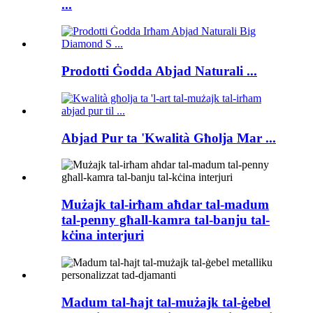
...
Prodotti Ġodda Abjad Naturali ...
Abjad Pur ta 'Kwalità Għolja Mar ...
Mużajk tal-irħam aħdar tal-madum
tal-penny għall-kamra tal-banju tal-
kċina interjuri
Madum tal-ħajt tal-mużajk tal-ġebel