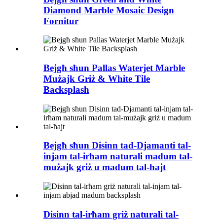
Diamond Marble Mosaic Design
Fornitur
Bejgħ sħun Pallas Waterjet Marble
Mużajk Griż & White Tile
Backsplash
Bejgħ sħun Disinn tad-Djamanti tal-
injam tal-irħam naturali madum tal-
mużajk griż u madum tal-ħajt
Disinn tal-irħam griż naturali tal-