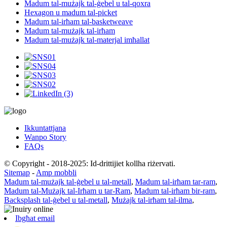
Madum tal-mużajk tal-ġebel u tal-qoxra
Hexagon u madum tal-picket
Madum tal-irħam tal-basketweave
Madum tal-mużajk tal-irħam
Madum tal-mużajk tal-materjal imħallat
Ikkuntattjana
Wanpo Story
FAQs
© Copyright - 2018-2025: Id-drittijiet kollha riżervati.
Sitemap
-
Amp mobbli
Madum tal-mużajk tal-ġebel u tal-metall
,
Madum tal-irħam tar-ram
,
Madum tal-Mużajk tal-Irħam u tar-Ram
,
Madum tal-irħam bir-ram
,
Backsplash tal-ġebel u tal-metall
,
Mużajk tal-irħam tal-ilma
,
Ibgħat email