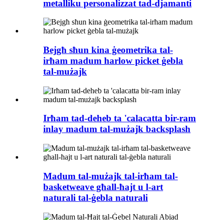
metalliku personalizzat tad-djamanti
Bejgħ sħun kina ġeometrika tal-
irħam madum harlow picket ġebla
tal-mużajk
Irħam tad-deheb ta 'calacatta bir-ram
inlay madum tal-mużajk backsplash
Madum tal-mużajk tal-irħam tal-
basketweave għall-ħajt u l-art
naturali tal-ġebla naturali