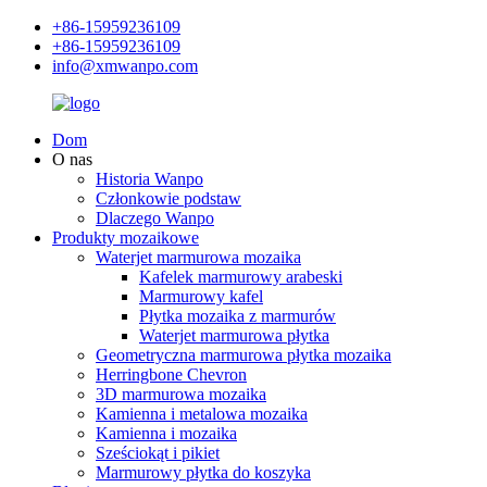
+86-15959236109
+86-15959236109
info@xmwanpo.com
Dom
O nas
Historia Wanpo
Członkowie podstaw
Dlaczego Wanpo
Produkty mozaikowe
Waterjet marmurowa mozaika
Kafelek marmurowy arabeski
Marmurowy kafel
Płytka mozaika z marmurów
Waterjet marmurowa płytka
Geometryczna marmurowa płytka mozaika
Herringbone Chevron
3D marmurowa mozaika
Kamienna i metalowa mozaika
Kamienna i mozaika
Sześciokąt i pikiet
Marmurowy płytka do koszyka