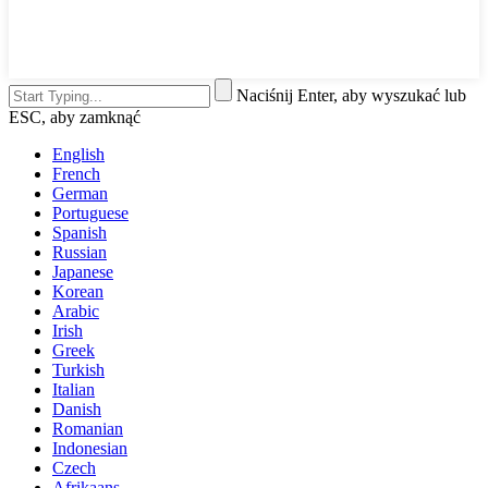
Naciśnij Enter, aby wyszukać lub
ESC, aby zamknąć
English
French
German
Portuguese
Spanish
Russian
Japanese
Korean
Arabic
Irish
Greek
Turkish
Italian
Danish
Romanian
Indonesian
Czech
Afrikaans