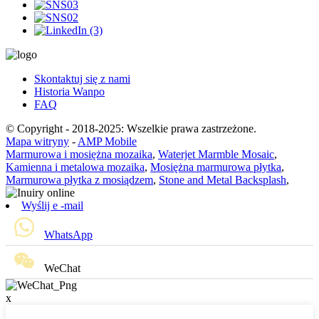
Skontaktuj się z nami
Historia Wanpo
FAQ
© Copyright - 2018-2025: Wszelkie prawa zastrzeżone.
Mapa witryny
-
AMP Mobile
Marmurowa i mosiężna mozaika
,
Waterjet Marmble Mosaic
,
Kamienna i metalowa mozaika
,
Mosiężna marmurowa płytka
,
Marmurowa płytka z mosiądzem
,
Stone and Metal Backsplash
,
Wyślij e -mail
WhatsApp
WeChat
x