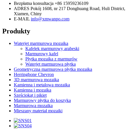
Bezpłatna konsultacja
+86 15959236109
ADRES
Pokój 1608, nr 217 Donghuang Road, Huli District,
Xiamen, Chiny
E-MAIL
info@xmwanpo.com
Produkty
Waterjet marmurowa mozaika
Kafelek marmurowy arabeski
Marmurowy kafel
Płytka mozaika z marmurów
Waterjet marmurowa płytka
Geometryczna marmurowa płytka mozaika
Herringbone Chevron
3D marmurowa mozaika
Kamienna i metalowa mozaika
Kamienna i mozaika
Sześciokąt i pikiet
Marmurowy płytka do koszyka
Marmurowa mozaika
Mieszany materiał mozaiki