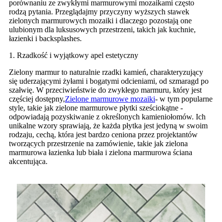
porównaniu ze zwykłymi marmurowymi mozaikami często
rodzą pytania. Przeglądajmy przyczyny wyższych stawek
zielonych marmurowych mozaiki i dlaczego pozostają one
ulubionym dla luksusowych przestrzeni, takich jak kuchnie,
łazienki i backsplashes.
1. Rzadkość i wyjątkowy apel estetyczny
Zielony marmur to naturalnie rzadki kamień, charakteryzujący
się uderzającymi żyłami i bogatymi odcieniami, od szmaragd po
szałwię. W przeciwieństwie do zwykłego marmuru, który jest
częściej dostępny,
Zielone marmurowe mozaiki
- w tym popularne
style, takie jak zielone marmurowe płytki sześciokątne -
odpowiadają pozyskiwanie z określonych kamieniołomów. Ich
unikalne wzory sprawiają, że każda płytka jest jedyną w swoim
rodzaju, cechą, która jest bardzo ceniona przez projektantów
tworzących przestrzenie na zamówienie, takie jak zielona
marmurowa łazienka lub biała i zielona marmurowa ściana
akcentująca.