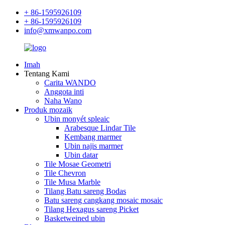
+ 86-1595926109
+ 86-1595926109
info@xmwanpo.com
Imah
Tentang Kami
Carita WANDO
Anggota inti
Naha Wano
Produk mozaik
Ubin monyét spleaic
Arabesque Lindar Tile
Kembang marmer
Ubin najis marmer
Ubin datar
Tile Mosae Geometri
Tile Chevron
Tile Musa Marble
Tilang Batu sareng Bodas
Batu sareng cangkang mosaic mosaic
Tilang Hexagus sareng Picket
Basketweined ubin