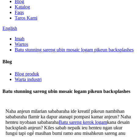
Blog
Katalog
Faqs
Taros Kami
English
Imah
Wartos
Batu stunning sareng ubin mosaic logam pikeun backsplashes
Blog
Blog produk
Warta industri
Batu stunning sareng ubin mosaic logam pikeun backsplashes
Naha anjeun milarian sababaraha ide kreatif pikeun nambihan
sababaraha flamir ka dapur atanapi pompasi kamar anjeun? Naha
henteu nyobaan sababaraha
Batu sareng kerok logam
kana desain
backsplash anjeun? Kiles sabab nepaik ieu henteu ngan ukur
fungsi tapi ogé masihan bumi ramo anu misahkeun sareng anu