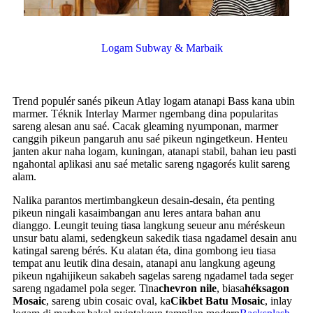
Logam Subway & Marbaik
Trend populér sanés pikeun Atlay logam atanapi Bass kana ubin
marmer. Téknik Interlay Marmer ngembang dina popularitas
sareng alesan anu saé. Cacak gleaming nyumponan, marmer
canggih pikeun pangaruh anu saé pikeun ngingetkeun. Henteu
janten akur naha logam, kuningan, atanapi stabil, bahan ieu pasti
ngahontal aplikasi anu saé metalic sareng ngagorés kulit sareng
alam.
Nalika parantos mertimbangkeun desain-desain, éta penting
pikeun ningali kasaimbangan anu leres antara bahan anu
dianggo. Leungit teuing tiasa langkung seueur anu méréskeun
unsur batu alami, sedengkeun sakedik tiasa ngadamel desain anu
katingal sareng bérés. Ku alatan éta, dina gombong ieu tiasa
tempat anu leutik dina desain, atanapi anu langkung ageung
pikeun ngahijikeun sakabeh sagelas sareng ngadamel tada seger
sareng ngadamel pola seger. Tina
chevron nile
, biasa
héksagon
Mosaic
, sareng ubin cosaic oval, ka
Cikbet Batu Mosaic
, inlay