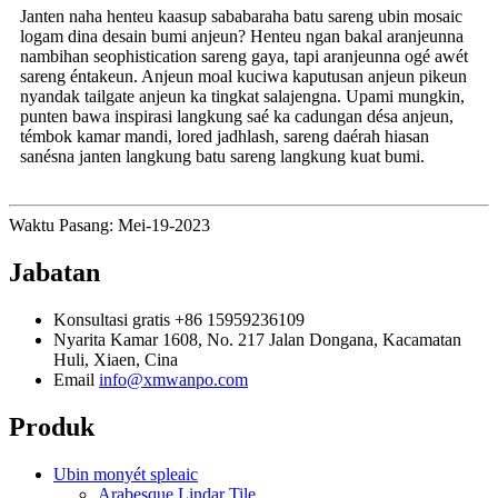
Janten naha henteu kaasup sababaraha batu sareng ubin mosaic
logam dina desain bumi anjeun? Henteu ngan bakal aranjeunna
nambihan seophistication sareng gaya, tapi aranjeunna ogé awét
sareng éntakeun. Anjeun moal kuciwa kaputusan anjeun pikeun
nyandak tailgate anjeun ka tingkat salajengna. Upami mungkin,
punten bawa inspirasi langkung saé ka cadungan désa anjeun,
témbok kamar mandi, lored jadhlash, sareng daérah hiasan
sanésna janten langkung batu sareng langkung kuat bumi.
Waktu Pasang: Mei-19-2023
Jabatan
Konsultasi gratis
+86 15959236109
Nyarita
Kamar 1608, No. 217 Jalan Dongana, Kacamatan
Huli, Xiaen, Cina
Email
info@xmwanpo.com
Produk
Ubin monyét spleaic
Arabesque Lindar Tile