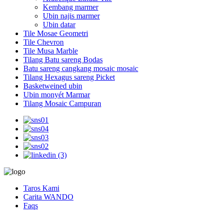
Kembang marmer
Ubin najis marmer
Ubin datar
Tile Mosae Geometri
Tile Chevron
Tile Musa Marble
Tilang Batu sareng Bodas
Batu sareng cangkang mosaic mosaic
Tilang Hexagus sareng Picket
Basketweined ubin
Ubin monyét Marmar
Tilang Mosaic Campuran
Taros Kami
Carita WANDO
Faqs