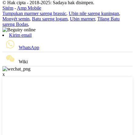
© Hak cipta - 2018-2025: Sadaya hak disimpen.
Sitém
-
Amp Mobile
Tumpukan marmer sareng brassic
,
Ubin nile sareng kuningan
,
Monyét semin
,
Batu sareng logam
,
Ubin marmer
,
Tilang Batu
sareng Bodas
,
Kirim email
WhatsApp
Wiki
x