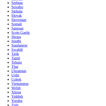
Serbian
Sesotho
Sinhala
Slovak
Slovenian
Somali
Samoan
Scots Gaelic
Shona
Sindhi
Sundanese
Swahili
Tajik
Tamil
Telugu
Thai
Ukrainian
Urdu
Uzbek
Vietnamese
Welsh
Xhosa
Yiddish
Yoruba
Zulu