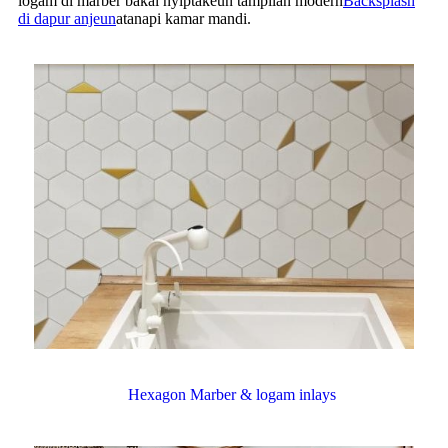
logam di marber bakal nyiptakeun tampilan modern
Backsplash
di dapur anjeun
atanapi kamar mandi.
Hexagon Marber & logam inlays