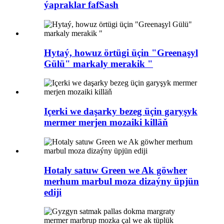
ýapraklar fafSash
Hytaý, howuz örtügi üçin "Greenaşyl
Gülü" markaly merakik "
Içerki we daşarky bezeg üçin garyşyk
mermer merjen mozaiki killäň
Hotaly satuw Green we Ak göwher
merhum marbul moza dizaýny üpjün
ediji