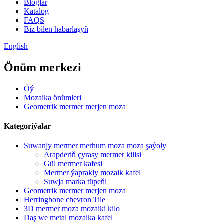
Bloglar
Katalog
FAQS
Biz bilen habarlaşyň
English
Önüm merkezi
Öý
Mozaika önümleri
Geometrik mermer merjen moza
Kategoriýalar
Suwanjy mermer merhum moza moza şaýoly
Arapderiň çyrasy mermer kilisi
Gül mermer kafesi
Mermer ýaprakly mozaik kafel
Suwja marka tüpeňi
Geometrik mermer merjen moza
Herringbone chevron Tile
3D mermer moza mozaiki kilo
Daş we metal mozaika kafel