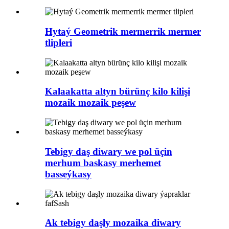
Hytaý Geometrik mermerrik mermer
tlipleri
Kalaakatta altyn bürünç kilo kilişi
mozaik mozaik peşew
Tebigy daş diwary we pol üçin
merhum baskasy merhemet
basseýkasy
Ak tebigy daşly mozaika diwary