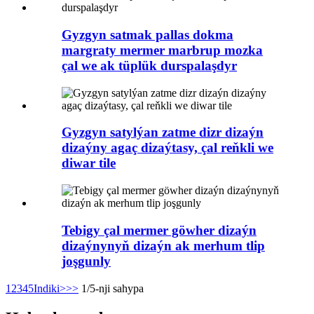
Gyzgyn satmak pallas dokma
margraty mermer marbrup mozka
çal we ak tüplük durspalaşdyr
Gyzgyn satylýan zatme dizr dizaýn
dizaýny agaç dizaýtasy, çal reňkli we
diwar tile
Tebigy çal mermer göwher dizaýn
dizaýnynyň dizaýn ak merhum tlip
joşgunly
1
2
3
4
5
Indiki>
>>
1/5-nji sahypa