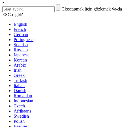
x
Closeapmak üçin gözlemek ýa-da
ESC-e giriň
English
French
German
Portuguese
Spanish
Russian
Japanese
Korean
Arabic
Irish
Greek
Turkish
Italian
Danish
Romanian
Indonesian
Czech
Afrikaans
Swedish
Polish
Basque