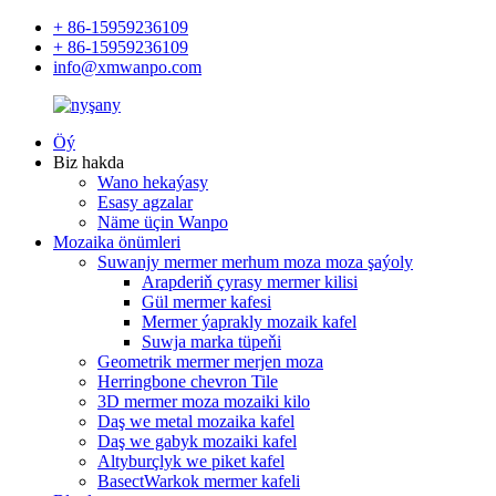
+ 86-15959236109
+ 86-15959236109
info@xmwanpo.com
Öý
Biz hakda
Wano hekaýasy
Esasy agzalar
Näme üçin Wanpo
Mozaika önümleri
Suwanjy mermer merhum moza moza şaýoly
Arapderiň çyrasy mermer kilisi
Gül mermer kafesi
Mermer ýaprakly mozaik kafel
Suwja marka tüpeňi
Geometrik mermer merjen moza
Herringbone chevron Tile
3D mermer moza mozaiki kilo
Daş we metal mozaika kafel
Daş we gabyk mozaiki kafel
Altyburçlyk we piket kafel
BasectWarkok mermer kafeli