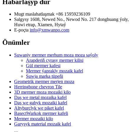
Habarlaşyp dur
Mugt maslahatlaşmak
+86 15959236109
Salgysy
1608, Newed No., Newod No. 217 donghuang ýoly,
Huwi etrap, Xiamen, Hytaý
E-poçta
info@xmwanpo.com
Önümler
Suwanjy mermer merhum moza moza şaýoly
Arapderiň çyrasy mermer kilisi
Gül mermer kafesi
Mermer ýaprakly mozaik kafel
Suwja marka tüpeňi
Geometrik mermer merjen moza
Herringbone chevron Tile
3D mermer moza mozaiki kilo
Daş we metal mozaika kafel
Daş we gabyk mozaiki kafel
Altyburçlyk we piket kafel
BasectWarkok mermer kafeli
Mermer mozaiki kilo
Garyşyk material mozaik kafel