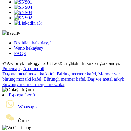
Biz bilen habarlaşyň
Wano hekaýasy
FAQS
© Awtorlyk hukugy - 2018-2025: rightshli hukuklar goralandyr.
Pubemap
-
Amp mobil
Daş we metal mozaika kafel
,
Bürünç mermer kafel
,
Mermer we
bürünç mozaiki kafel
,
Bürünçli mermer kafel
,
Daş we metal arkyk
,
Suwanjy mermer merjen mozaika
,
E-poçta iberiň
Whatsapp
Örme