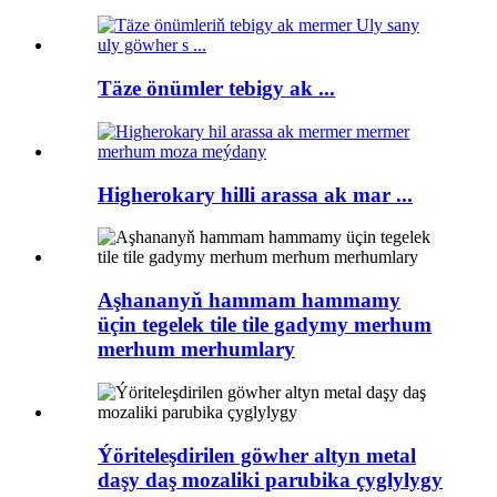
Täze önümler tebigy ak ...
Higherokary hilli arassa ak mar ...
Aşhananyň hammam hammamy
üçin tegelek tile tile gadymy merhum
merhum merhumlary
Ýöriteleşdirilen göwher altyn metal
daşy daş mozaliki parubika çyglylygy