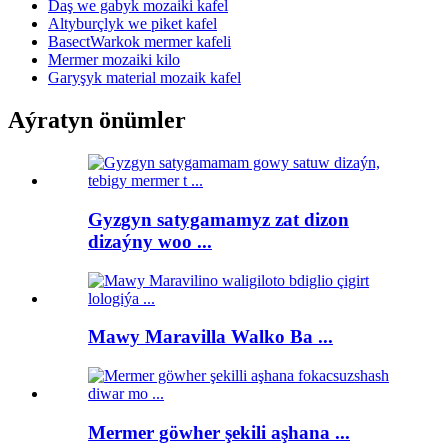
Daş we gabyk mozaiki kafel
Altyburçlyk we piket kafel
BasectWarkok mermer kafeli
Mermer mozaiki kilo
Garyşyk material mozaik kafel
Aýratyn önümler
Gyzgyn satygamamyz zat dizon
dizaýny woo ...
Mawy Maravilla Walko Ba ...
Mermer göwher şekili aşhana ...