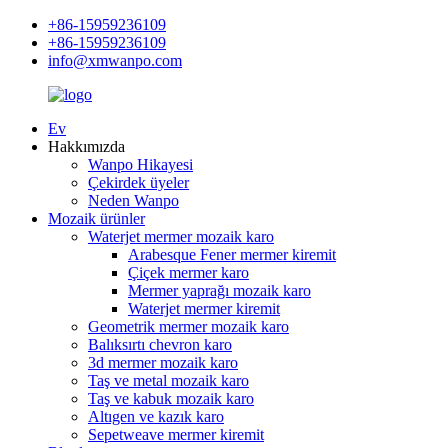
+86-15959236109
+86-15959236109
info@xmwanpo.com
Ev
Hakkımızda
Wanpo Hikayesi
Çekirdek üyeler
Neden Wanpo
Mozaik ürünler
Waterjet mermer mozaik karo
Arabesque Fener mermer kiremit
Çiçek mermer karo
Mermer yaprağı mozaik karo
Waterjet mermer kiremit
Geometrik mermer mozaik karo
Balıksırtı chevron karo
3d mermer mozaik karo
Taş ve metal mozaik karo
Taş ve kabuk mozaik karo
Altıgen ve kazık karo
Sepetweave mermer kiremit