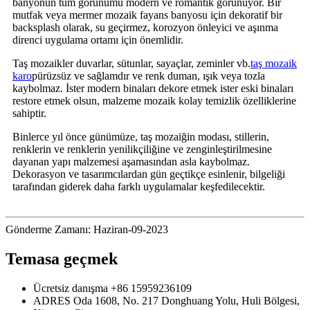
banyonun tüm görünümü modern ve romantik görünüyor. Bir
mutfak veya mermer mozaik fayans banyosu için dekoratif bir
backsplash olarak, su geçirmez, korozyon önleyici ve aşınma
direnci uygulama ortamı için önemlidir.
Taş mozaikler duvarlar, sütunlar, sayaçlar, zeminler vb.
taş mozaik
karo
pürüzsüz ve sağlamdır ve renk duman, ışık veya tozla
kaybolmaz. İster modern binaları dekore etmek ister eski binaları
restore etmek olsun, malzeme mozaik kolay temizlik özelliklerine
sahiptir.
Binlerce yıl önce günümüze, taş mozaiğin modası, stillerin,
renklerin ve renklerin yenilikçiliğine ve zenginleştirilmesine
dayanan yapı malzemesi aşamasından asla kaybolmaz.
Dekorasyon ve tasarımcılardan gün geçtikçe esinlenir, bilgeliği
tarafından giderek daha farklı uygulamalar keşfedilecektir.
Gönderme Zamanı: Haziran-09-2023
Temasa geçmek
Ücretsiz danışma
+86 15959236109
ADRES
Oda 1608, No. 217 Donghuang Yolu, Huli Bölgesi,