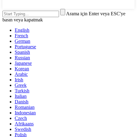
Arama için Enter veya ESC'ye
basın veya kapatmak
English
French
German
Portuguese
Spanish
Russian
Japanese
Korean
Arabic
Irish
Greek
Turkish
Italian
Danish
Romanian
Indonesian
Czech
Afrikaans
Swedish
Polish