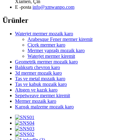
Xiamen, Çin
E -posta
info@xmwanpo.com
Ürünler
Waterjet mermer mozaik karo
Arabesque Fener mermer kiremit
Çiçek mermer karo
Mermer yaprağı mozaik karo
Waterjet mermer kiremit
Geometrik mermer mozaik karo
Balıksırtı chevron karo
3d mermer mozaik karo
Taş ve metal mozaik karo
Taş ve kabuk mozaik karo
Altıgen ve kazık karo
Sepetweave mermer kiremit
Mermer mozaik karo
Karışık malzeme mozaik karo