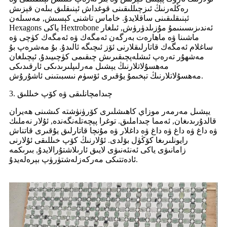
رەڭلەرنىڭ ئىزچىللىقىنى قوغداش ئېنىقلىق بىلەن قېزىش
ئېنىقلىقىنى ساقلايدۇ. خاماس تاشنى كېسىش, مەسىلەن
Hexagons ياكى Hextrobone ئەندىزىسىنىمۇ مۇزىلدۈرۈش, ئىلغار
ماشىنا ۋە ماھارەت بەرگەن ئەمگەك ۋە ئەمگەك كۈچى ۋە
ساغلام ئەمگەك قاتارلىقلارنى ئۆز ئىچىگە ئالىدۇ. بۇ مەشرەپ بۇ
مەشھۇر تەرەپ ئىشلەپچىقىرىش چىقىمى كۈچىيىدۇ, ئېچىلغان
مەھسۇلاتلارنىڭ يېشىل مەرلىپلىرىدىكى ئارقىدىكى
مەھسۇلاتلارنىڭ تېخىمۇ يۇقىرى ئۆسۈم نىسبىتىنى ئاشۇرۇش.
3. چىدامچانلىقى ۋە كۆپ خىللىق
يېشىل مەرمەر موزاي كاھىشلىرى كۆرۈنۈشتە كىشىنى ھەيران
قالدۇرىدىغان, ئەمما چىداملىق. توغرا پېچەتلەنگەندە, ئۇلار نەملىك
ۋە داغ ۋە داغ ۋە داغ ۋە داغلار ۋە مۇنچا قاتارلىق يۇقىرى قاتناش
رايونلىرىغا كۆڭۈل بۆلدى. ئۇلارنىڭ كۆپ خىللىقى ئۇلارنى
زامانىۋى ياكى ئەنئەنىۋى لايىق ئارىلاشتۇرالايدۇ, بىرىكمە
ئادەتتىكى مەركەزلەشتۈرۈپ بېرەلەيدۇ.