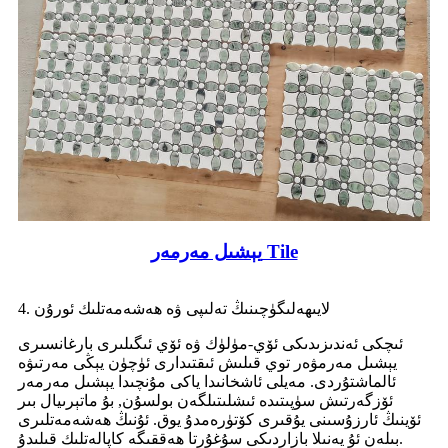
يېشىل مەرمەر Tile
4. لايىھەلىگۈچىنىڭ تەلىپى ۋە ھەشەمەتلىك ئورۇن
ئىچكى ئەندىزىدىكى ئۆي-مۈلۈك ۋە ئۆي ئىگىلىرى بارغانسىرى
يېشىل مەرمۋەر توي قىلىش ئىقتىدارى ئۈچۈن يېڭى مەرتىۋە
ئالماشتۇردى. مەيلى ئاشخانىدا ياكى مۇنچىدا يېشىل مەرمەر
ئۆزگەرتىش سۈپىتىدە ئىشلىتىلگەن بولسۇن, بۇ ماتېرىيال بىر
ئۆينىڭ ئارزۇسىنى يۇقىرى كۆتۈرەمدۇ يوق. ئۇنىڭ ھەشەمەتلىرى
بىلەن ئۇ يەنىلا بازاردىكى سۇغۇرتا ھەققىگە كاپالەتلىك قىلىدۇ.