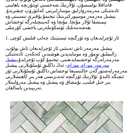
قانداقلا بولمىسۇن, ئۇلارنىڭ شەخسىي ئوتتۇرىچە باھاسى
ئادەتتىكى مەرمەرۋازلىق موسازلىرىنى كەلتۈرۈپ چىقىرىدۇ.
يېشىل مەرمەر موسپوركېرىنىڭ تېخىمۇ يۇقىرى نىسبىتى ۋە
نېمىشقا ئۇلار مۇنچا, مۇنچا ۋە كەينىچىلەرگە ئوخشاش
ھەشەمەتلىك ئۈسكۈنىلەرنى ياخشى كۆرەيلى.
1. ئاز ئۇچرايدىغان ۋە ئۆزگىچە ئېستېتىك جەلپ قىلىش كۈچى
يېشىل مەرمەر تاش تەبىئىي ئاز ئۇچرايدىغان تاش بولۇپ,
زالىملىق تومۇر ۋە مومايدېدىن ھوشىدىن كەتكەن. ئادەتتىكى
مەرمەرلەرگە ئوخشىمايدىغىنى, تېخىمۇ كۆپ ئۇچرايدۇ,
يېشىل
مەرمەر موزاي موزاي
- ئەڭ داڭلىق ئۇسلۇبلارنى يېشىل
مەرمەرلەشتۈرگەن خالتىسىغا ئوخشاش داڭلىق ئۇسلۇبلارنى ئۆز
ئىچىگە ئالىدۇ. ئۇلارنىڭ ئۆزگىچە ئەندىزىسى ھەر بىر كاھىشلارنى
بىر خىل قىلىپ, يۇمشاق ۋە يېشىل ۋە يېشىل مەرۋايىتلار
تەرىپىدىن ياسالغان.