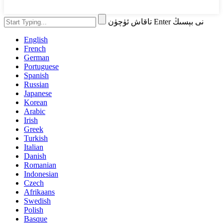
تاقاش ئۈچۈن Enter نى بېسىڭ
English
French
German
Portuguese
Spanish
Russian
Japanese
Korean
Arabic
Irish
Greek
Turkish
Italian
Danish
Romanian
Indonesian
Czech
Afrikaans
Swedish
Polish
Basque