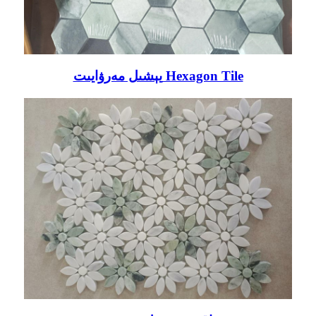
يېشىل مەرۋايىت Hexagon Tile