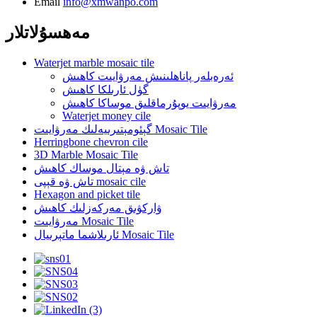
Email
info@xmwanpo.com
مەھسۇلاتلار
Waterjet marble mosaic tile
ئەرەبلەر پاناھلىنىش مەرۋايىت كاھىش
گۈل ئارىلكا كاھىش
مەرۋايىت يوپۇرماقلىق موساكا كاھىش
Waterjet money cile
گېئومېتىرىيەلىك مەرۋايىت Mosaic Tile
Herringbone chevron cile
3D Marble Mosaic Tile
تاش ۋە مېتال موساك كاھىش
تاش ۋە قېپى mosaic cile
Hexagon and picket tile
ۋاركۋىق مەركەزلىك كاھىش
مەرۋايىت Mosaic Tile
ئارىلاشما ماتېرىيال Mosaic Tile