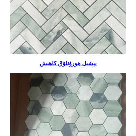
يېشىل ھورۇنلۇق كاھىش