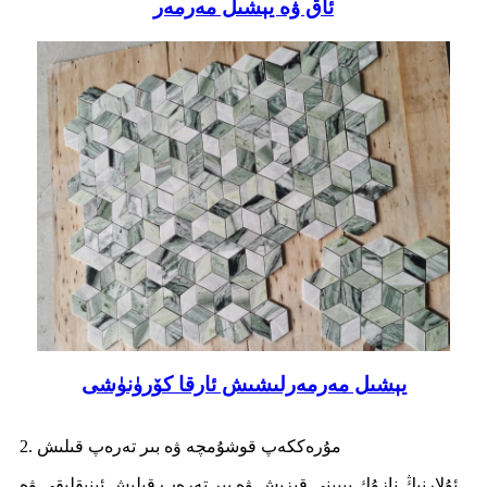
ئاق ۋە يېشىل مەرمەر
يېشىل مەرمەرلىشىش ئارقا كۆرۈنۈشى
2. مۇرەككەپ قوشۇمچە ۋە بىر تەرەپ قىلىش
ئۇلارنىڭ نازۇك پېيىنى قېزىش ۋە بىر تەرەپ قىلىش ئېنىقلىقى ۋە