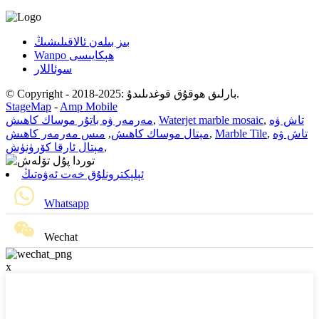
بىز بىلەن ئالاقىلىشىڭ
Wanpo ھېكايىسى
سوئاللار
© Copyright - 2018-2025: بارلىق ھوقۇق قوغدىلىدۇ.
StageMap
-
Amp Mobile
تاش ۋە
,
Waterjet marble mosaic
,
مەرمەر ۋە باتۇر موساك كاھىش
تاش ۋە
,
Marble Tile
,
مېتال موساك كاھىش
,
مىس مەرمەر كاھىش
,
مېتال ئارقا كۆرۈنۈش
ئېلېكترونلۇق خەت ئەۋەتىڭ
Whatsapp
Wechat
x