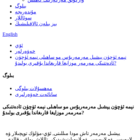
بىلوگ
مۇندەرىجە
سوئاللار
بىز بىلەن ئالاقىلىشىڭ
English
ئۆي
خەۋەرلەر
نېمە ئۈچۈن يېشىل مەرمەربۇس مو ساھىلى نېمە ئۈچۈن
ئادەتتىكى مەرمەر موزايغا قارىغاندا يۇقىرى بولىدۇ?
بىلوگ
مەھسۇلات بىلوگى
سانائەت خەۋەرلىرى
نېمە ئۈچۈن يېشىل مەرمەربۇس مو ساھىلى نېمە ئۈچۈن ئادەتتىكى
مەرمەر موزايغا قارىغاندا يۇقىرى بولىدۇ?
يېشىل مەرمەر تاش مودا مىللىتى, ئۆي-مۈلۈك توپچىلار ۋە
لايىھىسى ۋە لايىھىسى ۋە لايىھىلىنىشىدىكى تاللاش بولۇپ قالدى.