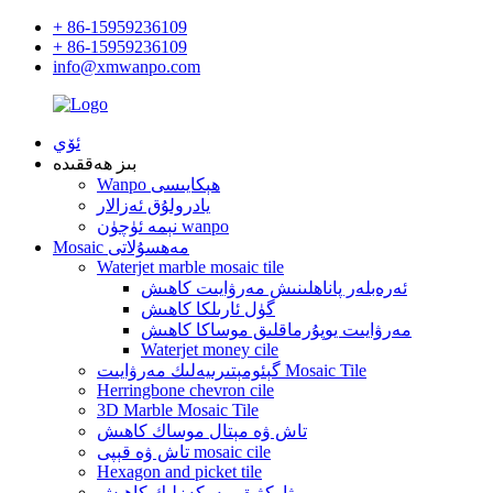
+ 86-15959236109
+ 86-15959236109
info@xmwanpo.com
ئۆي
بىز ھەققىدە
Wanpo ھېكايىسى
يادرولۇق ئەزالار
نېمە ئۈچۈن wanpo
Mosaic مەھسۇلاتى
Waterjet marble mosaic tile
ئەرەبلەر پاناھلىنىش مەرۋايىت كاھىش
گۈل ئارىلكا كاھىش
مەرۋايىت يوپۇرماقلىق موساكا كاھىش
Waterjet money cile
گېئومېتىرىيەلىك مەرۋايىت Mosaic Tile
Herringbone chevron cile
3D Marble Mosaic Tile
تاش ۋە مېتال موساك كاھىش
تاش ۋە قېپى mosaic cile
Hexagon and picket tile
ۋاركۋىق مەركەزلىك كاھىش