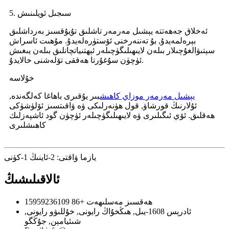
5. سىجىل ئويلىنىش
ئەخلاق جەھەتتە يېشىل مەرمەر تاشلىق تۇيۇقسىز بەرداشلىق
بېرەلمەيدۇ, بۇ تەننەرخنى ئۆستۈرەلەيدۇ. مۇھىت ئاسراش
سېتىۋالغۇچىلار بىلەن لايىھىلىگۈچىلەر ئېھتىياتچانلىق بىلەن يىغىش
ئۈچۈن سۇغۇرتا ھەققى تۆلەشنى خالايدۇ.
خۇلاسە
يېشىل مەرمەر موزاي كاھىش
بىر يۇقىرى باھاغا كەلگەندە,
ئۇلارنىڭ قورشاۋ, قول ھۈنەرلىكى ۋە ۋاقىتسىز ئۆلۈشۈكى
ھەقلىق. ئۆي ئىگىلىرى ۋە لايىھىلىگۈچىلەر ئۈچۈن گود ئاشپەزلىك
كاھىشلىرى
يازما ۋاقتى: 2-ئاينىڭ 1-كۈنى
ئالاقىلىشىڭ
ھەقسىز مەسلىھەت
+86 15959236109
ئادرېس
1608-يىل, ھىڭخۇاڭ رايونى, خۇللىۋو رايونى,
شىئيامېن, جۇڭگو