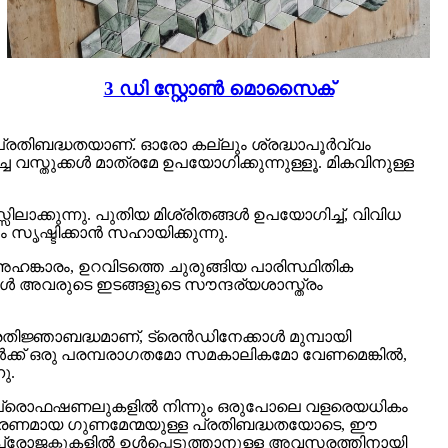
3 ഡി സ്റ്റോൺ മൊസൈക്
രതിബദ്ധതയാണ്. ഓരോ കല്ലും ശ്രദ്ധാപൂർവ്വം
 വസ്തുക്കൾ മാത്രമേ ഉപയോഗിക്കുന്നുള്ളൂ. മികവിനുള്ള
ക്കുന്നു. പുതിയ മിശ്രിതങ്ങൾ ഉപയോഗിച്ച്, വിവിധ
സൃഷ്ടിക്കാൻ സഹായിക്കുന്നു.
്കാരം, ഉറവിടത്തെ ചുരുങ്ങിയ പാരിസ്ഥിതിക
ുകൾ അവരുടെ ഇടങ്ങളുടെ സൗന്ദര്യശാസ്ത്രം
ിജ്ഞാബദ്ധമാണ്, ട്രെൻഡിനേക്കാൾ മുമ്പായി
ങ്ങൾക്ക് ഒരു പരമ്പരാഗതമോ സമകാലികമോ വേണമെങ്കിൽ,
ു.
പ്രൊഫഷണലുകളിൽ നിന്നും ഒരുപോലെ വളരെയധികം
ാരണമായ ഗുണമേന്മയുള്ള പ്രതിബദ്ധതയോടെ, ഈ
്രോജക്റ്റുകളിൽ ഉൾപ്പെടുത്താനുള്ള അവസരത്തിനായി