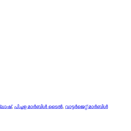
്ലാഷ്
,
പിച്ചള മാർബിൾ ടൈൽ
,
വാട്ടർജെറ്റ് മാർബിൾ