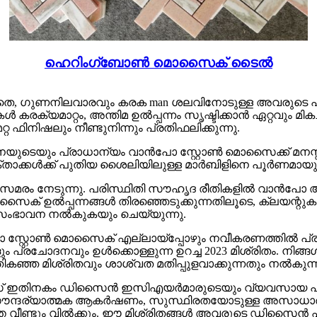
ഹെറിംഗ്ബോൺ മൊസൈക് ടൈൽ
െ, ഗുണനിലവാരവും കരക man ശലവിനോടുള്ള അവരുടെ പ്
്യമാറ്റം, അന്തിമ ഉൽപ്പന്നം സൃഷ്ടിക്കാൻ ഏറ്റവും മികച്ച
നിഷലും നീണ്ടുനിന്നും പ്രതിഫലിക്കുന്നു.
ുടെയും പ്രാധാന്യം വാൻപോ സ്റ്റോൺ മൊസൈക്ക് മനസ്സിലാ
ോക്താക്കൾക്ക് പുതിയ ശൈലിയിലുള്ള മാർബിളിനെ പൂർണമായും 
മരം നേടുന്നു. പരിസ്ഥിതി സൗഹൃദ രീതികളിൽ വാൻപോ അഹങ
ൊസൈക് ഉൽപ്പന്നങ്ങൾ തിരഞ്ഞെടുക്കുന്നതിലൂടെ, ക്ലയന്റ
ക് സംഭാവന നൽകുകയും ചെയ്യുന്നു.
 സ്റ്റോൺ മൊസൈക് എല്ലായ്പ്പോഴും നവീകരണത്തിൽ പ്രത
ം പ്രചോദനവും ഉൾക്കൊള്ളുന്ന ഉറച്ച 2023 മിശ്രിതം. നി
ഞ്ഞ മിശ്രിതവും ശാശ്വത മതിപ്പുളവാക്കുന്നതും നൽകുന്ന
ക്സ് ഇതിനകം ഡിസൈൻ ഇസിഎയർമാരുടെയും വ്യവസായ 
ത സൗന്ദര്യാത്മക ആകർഷണം, സുസ്ഥിരതയോടുള്ള അസാധ
െ വീണ്ടും വിൽക്കും. ഈ മിശ്രിതങ്ങൾ അവരുടെ ഡിസൈൻ പ