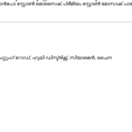
വാൻപോ സ്റ്റോൺ മൊസൈക് പ്രീമിയം സ്റ്റോൺ മോസാക് പാറ
ംഗ്ഗുംഗ് റോഡ്, ഹുലി ഡിസ്ട്രിക്റ്റ്, സിയാമെൻ, ചൈന