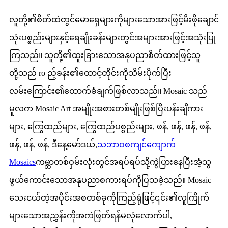
လူတို့၏စိတ်ထဲတွင်မောရှေများကိုများသောအားဖြင့်မီးဖိုချောင်
သုံးပစ္စည်းများနှင့်ရေချိုးခန်းများတွင်အများအားဖြင့်အသုံးပြု
ကြသည်။ သူတို့၏ထူးခြားသောအနုပညာစိတ်ထားဖြင့်သူ
တို့သည် ro ည့်ခန်း၏ထောင့်တိုင်းကိုသိမ်းပိုက်ပြီး
လမ်းကြောင်း၏ထောက်ခံချက်ဖြစ်လာသည်။ Mosaic သည်
မူလက Mosaic Art အမျိုးအစားတစ်မျိုးဖြစ်ပြီးပန်းချီကား
များ, ကြွေထည်များ, ကြွေထည်ပစ္စည်းများ, ဖန်, ဖန်, ဖန်, ဖန်,
ဖန်, ဖန်, ဖန်, ဒီနေ့မော်ဒယ်,
သဘာဝစကျင်ကျောက်
Mosaics
ကမ္ဘာတစ်ဝှမ်းလုံးတွင်အရပ်ရပ်သို့ကွဲပြားနေပြီးအံ့သွ
ဖွယ်ကောင်းသောအနုပညာစကားရပ်ကိုပြသခဲ့သည်။ Mosaic
သေးငယ်တဲ့အပိုင်းအစတစ်ခုကိုကြည့်ရုံဖြင့်၎င်း၏လူကြိုက်
များသောအညွှန်းကိုအကဲဖြတ်ရန်မလုံလောက်ပါ,