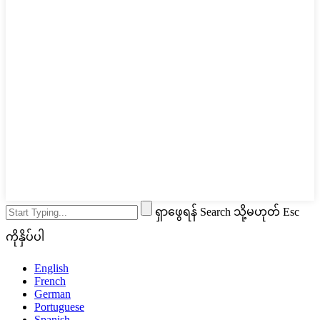
ရှာဖွေရန် Search သို့မဟုတ် Esc
ကိုနှိပ်ပါ
English
French
German
Portuguese
Spanish