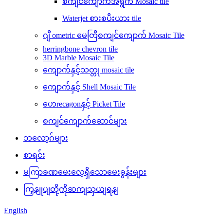
စကျင်ကျောက်အရွက် Mosaic tile
Waterjet စားစပီးယား tile
ဂျီ ometric မေတြီစကျင်ကျောက် Mosaic Tile
herringbone chevron tile
3D Marble Mosaic Tile
ကျောက်နှင့်သတ္တု mosaic tile
ကျောက်နှင့် Shell Mosaic Tile
ဟေrecagonနှင့် Picket Tile
စကျင်ကျောက်ဆောင်များ
ဘလော့ဂ်များ
စာရင်း
မကြာခဏမေးလေ့ရှိသောမေးခွန်းများ
ကြှနျုပျတို့ကိုဆကျသှယျရနျ
English