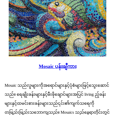
Mosaic ပန်းချီကား
Mosaic သည်လူများကိုအရောင်များနှင့်ပုံစံများဖြင့်သွေးဆောင်
သည်။ ရေချိုးခန်းများနှင့်မီးဖိုချောင်များအပြင် living ည့်ခန်း
များနှင့်ထမင်းစားခန်းများသည်၎င်း၏ကျက်သရေကို
တဖြည်းဖြည်းသဘောကျသည်။ Mosaics သည်နေရာတိုင်းတွင်