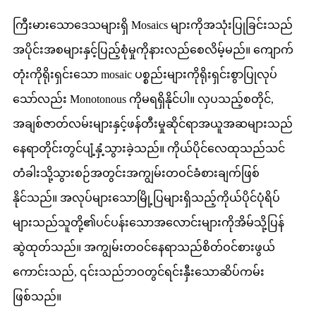
ကြီးမားသောဒေသများရှိ Mosaics များကိုအသုံးပြုခြင်းသည်
အပိုင်းအစများနှင့်ပြည့်စုံမှုကိုနားလည်စေလိမ့်မည်။ ကျောက်
တုံးကိုရိုးရှင်းသော mosaic ပစ္စည်းများကိုရိုးရှင်းစွာပြုလုပ်
သော်လည်း Monotonous ကိုမရရှိနိုင်ပါ။ လှပသည့်စတိုင်,
အချစ်ဇာတ်လမ်းများနှင့်ဖန်တီးမှုဆိုင်ရာအယူအဆများသည်
နေရာတိုင်းတွင်ပျံ့နှံ့သွားခဲ့သည်။ ကိုယ်ပိုင်လေထုသည်သင်
တံခါးသို့သွားစဉ်အတွင်းအကျွမ်းတဝင်ခံစားချက်ဖြစ်
နိုင်သည်။ အလုပ်များသောမြို့ပြများရှိသည့်ကိုယ်ပိုင်ပုံရိပ်
များသည်သူတို့၏ပင်ပန်းသောအလောင်းများကိုအိမ်သို့ပြန်
ဆွဲထုတ်သည်။ အကျွမ်းတဝင်နေရာသည်စိတ်ဝင်စားဖွယ်
ကောင်းသည်, ၎င်းသည်ဘဝတွင်ရင်းနှီးသောဆိပ်ကမ်း
ဖြစ်သည်။