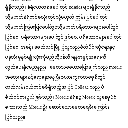
ရှိနိုင်သည်။ နံရံငယ်တစ်ခုပေါ်တွင် posaics များရှိနိုင်သည်
သို့မဟုတ်နံရံတစ်ခုလုံးတွင်သို့မဟုတ်ကြမ်းပြင်ပေါ်တွင်
သို့မဟုတ်ကြမ်းပြင်ပေါ်တွင်သို့မဟုတ်ပရိဘောဂများပေါ်တွင်
ဖြစ်စေ, ပရိဘောဂများပေါ်တွင်ဖြစ်စေ, ပရိဘောဂများပေါ်တွင်
ဖြစ်စေ, အခန်း ခေတ်သစ်မြို့ပြလူသည်စိတ်ပိုင်းဆိုင်ရာနှင့်
ဖန်တီးမှုနှစ်မျိုးလုံးကိုမည်သို့ဖန်တီးရန်အခွင့်အရေးကို
လွှတ်ပေးနိုင်မည်နည်း။ ခေတ်သစ်ဟောပြောချက်သည် mosaic
အတွေးများနှင့်ရောနှောနေပြီးဇယားကွက်တစ်ခုစီတွင်
ဇာတ်လမ်းငယ်တစ်ခုစီရှိသည့်အပြင် Collage သည် ပို.
စိတ်ဝင်စားဖွယ်ဖြစ်သည်။ Mosaic နံရံနှင့် Mosaic လူနေမှုပုံစံ
စကားသည် Mosaic ဦး ဆောင်သောခေတ်ရေစီးကြောင်း
ဖြစ်သည်။