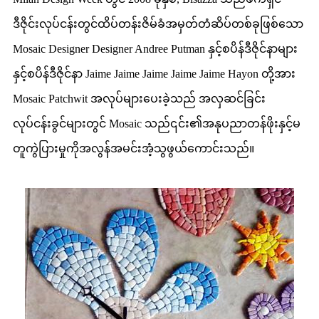
ဒီဇိုင်းလုပ်ငန်းတွင်ထိပ်တန်းဇိမ်ခံအမှတ်တံဆိပ်တစ်ခုဖြစ်သော
Mosaic Designer Designer Andree Putman နှင့်စပိန်ဒီဇိုင်နာများ
နှင့်စပိန်ဒီဇိုင်နာ Jaime Jaime Jaime Jaime Jaime Hayon တို့အား
Mosaic Patchwit အလုပ်များပေးခဲ့သည် အလှဆင်ခြင်း
လုပ်ငန်းခွင်များတွင် Mosaic သည်၎င်း၏အနုပညာတန်ဖိုးနှင့်မ
တူကွဲပြားမှုကိုအလွန်အမင်းအံ့သွဖွယ်ကောင်းသည်။