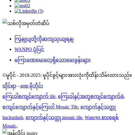
ကြှနျုပျတို့ကိုဆကျသှယျရနျ
WANPO ပုံပြင်
မကြာခဏမေးလေ့ရှိသောမေးခွန်းများ
©မူပိုင် - 2018-2025: မူပိုင်ခွင့်များအားလုံးကိုထိန်းသိမ်းထားသည်။
ထိုင်ရာ
-
amp မိုဘိုင်း
ကြေးဝါစကျင်ကျောက် tile
,
ကြေးဝါနှင့်အတူစကျင်ကျောက်ခဲ
,
စကျင်ကျောက်နှင့်ကြေးဝါ Mosaic Tile
,
ကျောက်နှင့်သတ္တု
backsplash
,
ကျောက်နှင့်သတ္တု mosaic tile
,
Waterjet စားစရစ်
Mosaic
,