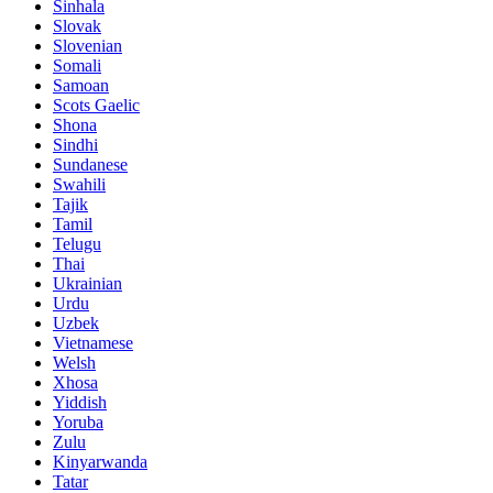
Sinhala
Slovak
Slovenian
Somali
Samoan
Scots Gaelic
Shona
Sindhi
Sundanese
Swahili
Tajik
Tamil
Telugu
Thai
Ukrainian
Urdu
Uzbek
Vietnamese
Welsh
Xhosa
Yiddish
Yoruba
Zulu
Kinyarwanda
Tatar