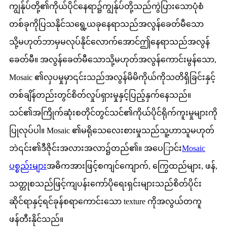
ကျွန်ုပ်တို့၏ကိုယ်ပိုင်နေရာ၌ကျွန်ုပ်တို့သည်ကွဲပြားသောပုံစံ
တစ်ခုကိုပြသနိုင်သရွေ့ယခုနေရာသည်အလွန်ခေတ်မီသော
သို့မဟုတ်ဘာမှမလုပ်နိုင်လောက်အောင်ဤနေရာသည်အလွန်
ခေတ်မီ။ အလွန်ခေတ်မီသောသို့မဟုတ်အလွန်ကောင်းမွန်သော,
Mosaic ၏လှပမှုမှာ၎င်းသည်အလွန်မိမိကိုယ်ကိုသတိရှိခြင်းနှင့်
တစ်ချိန်တည်းတွင်စိတ်လှုပ်ရှားမှုနှင့်ပြည့်နှက်နေသည်။
သင်၏အကြိုက်ဆုံးစတိုင်တွင်သင်၏ကိုယ်ပိုင်ရိုက်ကူးမှုများကို
ပြုလုပ်ပါ။ Mosaic ၏မရိုသေလေးစားမှုသည်သူ့ဟာသူမဟုတ်
ဘဲ၎င်း၏ဒီဇိုင်းအလားအလာ၌တည်၏။ အပေြာင်း
Mosaic
ပစ္စည်းများ
အဓိကအားဖြင့်စကျင်ကျောက်, ကြွေထည်များ, ဖန်,
သတ္တုစသည်ဖြင့်ကျပန်းကော်ပိုရေးရှင်းများသည်စိတ်ပိုင်း
ဆိုင်ရာနှင့်ရင်ခုန်စရာကောင်းသော texture ကိုအလွယ်တကူ
ဖန်တီးနိုင်သည်။