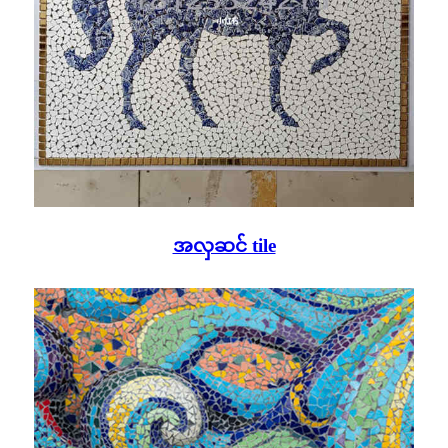
အလှဆင် tile