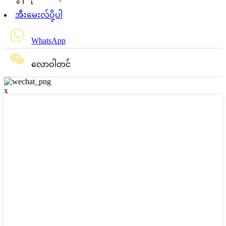
အီးမေးလ်ပို့ပါ
WhatsApp
လောဝါတင်
x