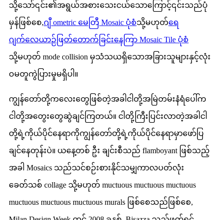
သို့သော်၎င်း၏အရွယ်အစားသေးငယ်သောကြောင့်၎င်းသည်ပုံ
မှန်ဖြစ်စေ,
ဂျီ ometric မေတြီ Mosaic ပုံစံ
သို့မဟုတ်
ရေ
ဂျက်လေယာဉ်ဖြတ်တောက်ခြင်းနေကြာ Mosaic Tile ပုံစံ
သို့မဟုတ် mode collision မှသံသယရှိသောအခြားသူများနှင့်လုံး
ဝမတူကွဲပြားမှုမရှိပါ။
ကျွန်တော်တို့ကလေးတွေဖြစ်တဲ့အခါငါတို့အမြဲတမ်းနံရံပေါ်က
ငါတို့အတွေးတွေဆွဲချင်ကြတယ်။ ငါတို့ကြီးပြင်းလာတဲ့အခါငါ
တို့ရဲ့ကိုယ်ပိုင်နေရာကိုကျွန်တော်တို့ရဲ့ကိုယ်ပိုင်နေရာမှာဖော်ပြ
ချင်နေတုန်းပဲ။ ယနေ့တစ် ဦး ချင်းစီသည် flamboyant ဖြစ်သည့်
အခါ Mosaics သည်သင်စဉ်းစားနိုင်သမျှကာလပတ်လုံး
ခေတ်သစ် collage သို့မဟုတ် muctuous muctuous muctuous
muctuous muctuous muctuous murals ဖြစ်စေသည်ဖြစ်စေ,
Milan Design Week တွင် 2008 ခုနှစ်, Bisazza သည်ဖက်ရှင်