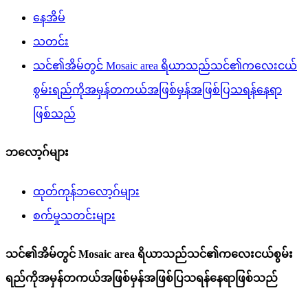
နေအိမ်
သတင်း
သင်၏အိမ်တွင် Mosaic area ရိယာသည်သင်၏ကလေးငယ်
စွမ်းရည်ကိုအမှန်တကယ်အဖြစ်မှန်အဖြစ်ပြသရန်နေရာ
ဖြစ်သည်
ဘလော့ဂ်များ
ထုတ်ကုန်ဘလော့ဂ်များ
စက်မှုသတင်းများ
သင်၏အိမ်တွင် Mosaic area ရိယာသည်သင်၏ကလေးငယ်စွမ်း
ရည်ကိုအမှန်တကယ်အဖြစ်မှန်အဖြစ်ပြသရန်နေရာဖြစ်သည်