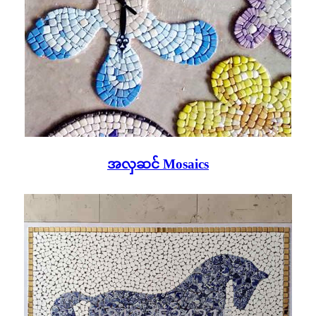
အလှဆင် Mosaics