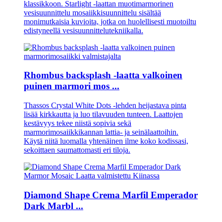
klassikkoon. Starlight -laattan muotimarmorinen
vesisuunnittelu mosaiikkisuunnittelu sisältää
monimutkaisia ​​kuvioita, jotka on huolellisesti muotoiltu
edistyneellä vesisuunnittelutekniikalla.
Rhombus backsplash -laatta valkoinen
puinen marmori mos ...
Thassos Crystal White Dots -lehden heijastava pinta
lisää kirkkautta ja luo tilavuuden tunteen. Laattojen
kestävyys tekee niistä sopivia sekä
marmorimosaiikkikannan lattia- ja seinälaattoihin.
Käytä niitä luomalla yhtenäinen ilme koko kodissasi,
sekoittaen saumattomasti eri tiloja.
Diamond Shape Crema Marfil Emperador
Dark Marbl ...