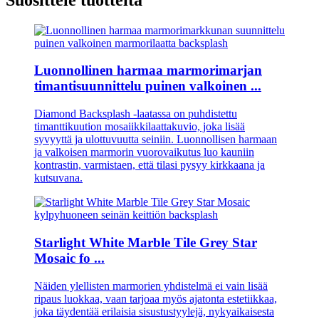
Luonnollinen harmaa marmorimarjan
timantisuunnittelu puinen valkoinen ...
Diamond Backsplash -laatassa on puhdistettu
timanttikuution mosaiikkilaattakuvio, joka lisää
syvyyttä ja ulottuvuutta seiniin. Luonnollisen harmaan
ja valkoisen marmorin vuorovaikutus luo kauniin
kontrastin, varmistaen, että tilasi pysyy kirkkaana ja
kutsuvana.
Starlight White Marble Tile Grey Star
Mosaic fo ...
Näiden ylellisten marmorien yhdistelmä ei vain lisää
ripaus luokkaa, vaan tarjoaa myös ajatonta estetiikkaa,
joka täydentää erilaisia ​​sisustustyylejä, nykyaikaisesta