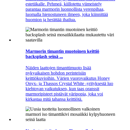
estetiikalle. Pehmeä, kiillotettu viimeistely
parantaa marmorin luonnollista verenpihaa,
luomalla hienostuneen ilmeen, joka kiinnittää
huomion ja herättää ihailua.
Marmorin timantin muotoinen keittiö
backsplash seinä ...
Näiden laattojen timanttimuoto lisää
nykyaikaisen hohdon perinteisiin
keittiökuvioihin. Värien vuorovaikutus Honey
Onyx- ja Thassos Crystal White -yrityksestä luo
kiehtovan vaikutuksen, kun taas oranssit
marmoripisteet pistävät väripopia, joka voi
kirkastaa mitä tahansa keittiötä.