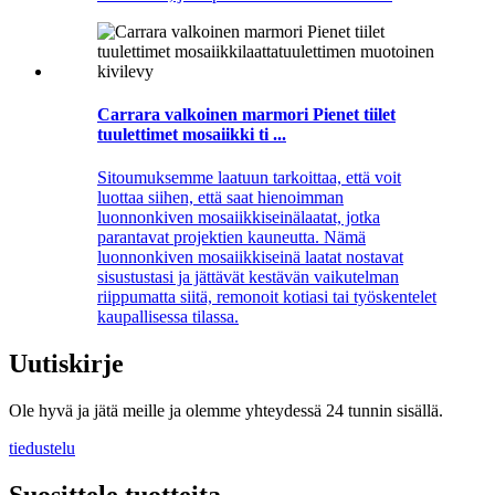
Carrara valkoinen marmori Pienet tiilet
tuulettimet mosaiikki ti ...
Sitoumuksemme laatuun tarkoittaa, että voit
luottaa siihen, että saat hienoimman
luonnonkiven mosaiikkiseinälaatat, jotka
parantavat projektien kauneutta. Nämä
luonnonkiven mosaiikkiseinä laatat nostavat
sisustustasi ja jättävät kestävän vaikutelman
riippumatta siitä, remonoit kotiasi tai työskentelet
kaupallisessa tilassa.
Uutiskirje
Ole hyvä ja jätä meille ja olemme yhteydessä 24 tunnin sisällä.
tiedustelu
Suosittele tuotteita