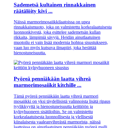
Sademetsä kultainen rinnakkainen
räätälöity kivi ...
Näissä marmorimosaiikkilaatoissa on upea
rinnakkaismuoto, joka on valmistettu korkealaatuisesta
luonnonkivestä, joka esittelee sademetsän kullan
rikkaita, lämpimiä sävyjä. Heidän ainutlaatuinen
muotoilu ei vain lisää modernia hohtoa sisustukseen,
vaan luo myös kutsuva ilmapiiri, joka herättää
hienostuneisuutta.
Pyöreä penniäkään laatta vihreä
marmorimosaiikit kitchille ...
Tämä pyöreä penniäkään laatta vihreä marmori
mosaiikki on yksi täydellisistä valinnoista lisätä ripaus
tyylikkyyttä ja hienostuneisuutta keittiöön ja
kylpyhuoneen sisätiloihin. Se on valmistettu
korkealaatuisesta luonnollisesta ja ylellisestä
kiinalaisesta vaaleanvihreästä marmorista, näissä
laattoissa on ainutlaatuinen penniäkään pyöreä malli,