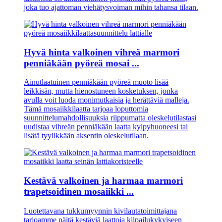
joka tuo ajattoman viehätysvoiman mihin tahansa tilaan.
Hyvä hinta valkoinen vihreä marmori
penniäkään pyöreä mosai ...
Ainutlaatuinen penniäkään pyöreä muoto lisää
leikkisän, mutta hienostuneen kosketuksen, jonka
avulla voit luoda monimutkaisia ​​ja herättäviä malleja.
Tämä mosaiikkilaatta tarjoaa loputtomia
suunnittelumahdollisuuksia riippumatta oleskelutilastasi
uudistaa vihreän penniäkään laatta kylpyhuoneesi tai
lisätä tyylikkään aksentin oleskelutilaan.
Kestävä valkoinen ja harmaa marmori
trapetsoidinen mosaiikki ...
Luotettavana tukkumyynnin kivilautatoimittajana
tarjoamme näitä kestäviä laattoja kilpailukykyiseen