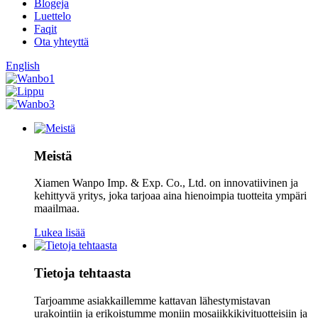
Blogeja
Luettelo
Faqit
Ota yhteyttä
English
Meistä
Xiamen Wanpo Imp. & Exp. Co., Ltd. on innovatiivinen ja
kehittyvä yritys, joka tarjoaa aina hienoimpia tuotteita ympäri
maailmaa.
Lukea lisää
Tietoja tehtaasta
Tarjoamme asiakkaillemme kattavan lähestymistavan
urakointiin ja erikoistumme moniin mosaiikkikivituotteisiin ja