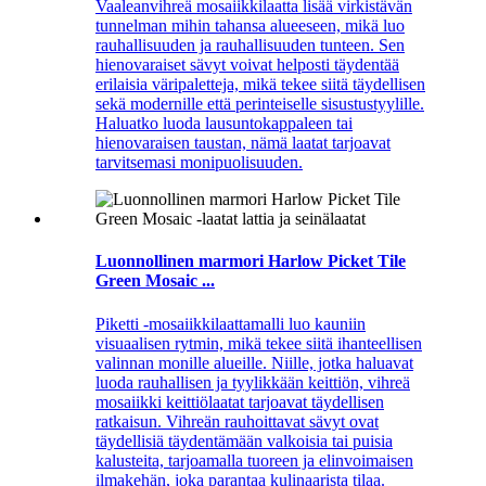
Vaaleanvihreä mosaiikkilaatta lisää virkistävän
tunnelman mihin tahansa alueeseen, mikä luo
rauhallisuuden ja rauhallisuuden tunteen. Sen
hienovaraiset sävyt voivat helposti täydentää
erilaisia ​​väripaletteja, mikä tekee siitä täydellisen
sekä modernille että perinteiselle sisustustyylille.
Haluatko luoda lausuntokappaleen tai
hienovaraisen taustan, nämä laatat tarjoavat
tarvitsemasi monipuolisuuden.
Luonnollinen marmori Harlow Picket Tile
Green Mosaic ...
Piketti -mosaiikkilaattamalli luo kauniin
visuaalisen rytmin, mikä tekee siitä ihanteellisen
valinnan monille alueille. Niille, jotka haluavat
luoda rauhallisen ja tyylikkään keittiön, vihreä
mosaiikki keittiölaatat tarjoavat täydellisen
ratkaisun. Vihreän rauhoittavat sävyt ovat
täydellisiä täydentämään valkoisia tai puisia
kalusteita, tarjoamalla tuoreen ja elinvoimaisen
ilmakehän, joka parantaa kulinaarista tilaa.