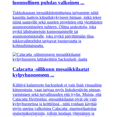
luonnollinen puhdas valkoinen ...
Tukkukaupan mosaiikkitoimittajana tarjoamme näitä
kauniita laattoja kilpailukykyiseen hintaan, mikä tekee
niistä saataville sekä suurten projektien että yksittäisten
asunnonomistajien suhteen. Olitpa urakoitsija, joka
pyrkii lähdeaineisiin kunnostamiselle tai
asunnonomistajalle, joka pyrkii päivittämään tilaa,
tukkuvaihtoehdot tarjoavat joustavuutta ja
kohtuuhintaisuutta.
Calacatta -sillikuun mosaiikkilaatat
kylpyhuoneeseen ...
Kiiltävä kalanruoto backsplash ei vain lisää visuaalista
kiinnostusta, vaan tarjoaa myös liukukestävän pinnan,
varmistaen sekä turvallisuuden että tyylin. Muista, että
Calacatta Herringluu -mosaiikkilaatat eivät ole vain
kylpyhuoneissa ja keittiöissä - niitä voidaan käyttää
myös upeina valkoisina Calacatta -marmorilaatoina
sisäseinäkoristeisiin, jolloin luodaan yhtenäinen ja