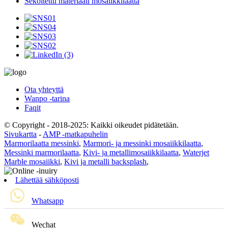
Sekoitettu materiaali mosaiikkilaatta
Ota yhteyttä
Wanpo -tarina
Faqit
© Copyright - 2018-2025: Kaikki oikeudet pidätetään.
Sivukartta
-
AMP -matkapuhelin
Marmorilaatta messinki
,
Marmori- ja messinki mosaiikkilaatta
,
Messinki marmorilaatta
,
Kivi- ja metallimosaiikkilaatta
,
Waterjet
Marble mosaiikki
,
Kivi ja metalli backsplash
,
Lähettää sähköposti
Whatsapp
Wechat