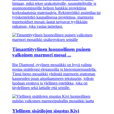
hintaan, mikä tekee urakoitsijoille, suunnittelijoille ja
asunnonomistajille helpon hankkia projektinsa
korkealaatuisia materiaaleja. Rekisteröitkö asuintilaa tai
työskenteletkö kaupallisessa projektissa, marmorisi
trapetsoidiset mosaic-laatat tarjoavat tyylikkään
ratkaisun, joka vastaa tarpeitasi.
Timanttityylinen luonnollinen puinen
valkoinen marmori mosai ...
Big Diamond -tyylinen mosaiikki on hyvä valinta
nostaa sisätilojasi eleganssilla ja hienostuneisuudella.
Tämä hieno mosaiikki yhdistää marmorin ajattoman
kauneuden puun ainutlaatuiseen tekstuuriin, jolloin
luodaan erottuva ja ylellinen estetiikka, joka on
täydellinen sekä lattialle että seinille.
Ylellinen sisätilojen sisustus Kivi