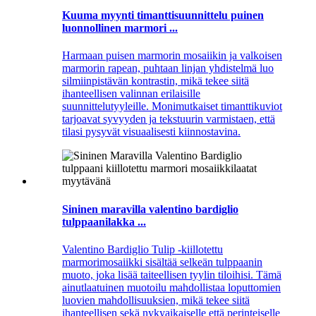
Kuuma myynti timanttisuunnittelu puinen
luonnollinen marmori ...
Harmaan puisen marmorin mosaiikin ja valkoisen
marmorin rapean, puhtaan linjan yhdistelmä luo
silmiinpistävän kontrastin, mikä tekee siitä
ihanteellisen valinnan erilaisille
suunnittelutyyleille. Monimutkaiset timanttikuviot
tarjoavat syvyyden ja tekstuurin varmistaen, että
tilasi pysyvät visuaalisesti kiinnostavina.
Sininen maravilla valentino bardiglio
tulppaanilakka ...
Valentino Bardiglio Tulip -kiillotettu
marmorimosaiikki sisältää selkeän tulppaanin
muoto, joka lisää taiteellisen tyylin tiloihisi. Tämä
ainutlaatuinen muotoilu mahdollistaa loputtomien
luovien mahdollisuuksien, mikä tekee siitä
ihanteellisen sekä nykyaikaiselle että perinteiselle