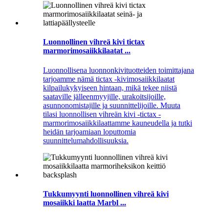
Luonnollinen vihreä kivi tictax
marmorimosaiikkilaatat ...
Luonnollisena luonnonkivituotteiden toimittajana
tarjoamme nämä tictax -kivimosaiikkilaatat
kilpailukykyiseen hintaan, mikä tekee niistä
saataville jälleenmyyjille, urakoitsijoille,
asunnonomistajille ja suunnittelijoille. Muuta
tilasi luonnollisen vihreän kivi -tictax -
marmorimosaiikkilaattamme kauneudella ja tutki
heidän tarjoamiaan loputtomia
suunnittelumahdollisuuksia.
Tukkumyynti luonnollinen vihreä kivi
mosaiikki laatta Marbl ...