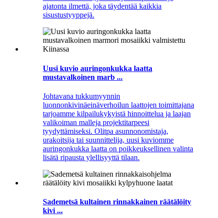
ajatonta ilmettä, joka täydentää kaikkia
sisustustyyppejä.
Uusi kuvio auringonkukka laatta
mustavalkoinen marb ...
Johtavana tukkumyynnin
luonnonkivinäeinäverhoilun laattojen toimittajana
tarjoamme kilpailukykyistä hinnoittelua ja laajan
valikoiman malleja projektitarpeesi
tyydyttämiseksi. Olitpa asunnonomistaja,
urakoitsija tai suunnittelija, uusi kuviomme
auringonkukka laatta on poikkeuksellinen valinta
lisätä ripausta ylellisyyttä tilaan.
Sademetsä kultainen rinnakkainen räätälöity
kivi ...