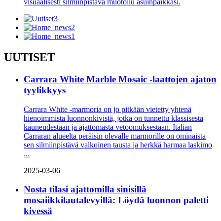
visuaalisesti silmiinpistävä muotoilu asuinpaikkasi.
UUTISET
Carrara White Marble Mosaic -laattojen ajaton
tyylikkyys
Carrara White -marmoria on jo pitkään vietetty yhtenä
hienoimmista luonnonkivistä, jotka on tunnettu klassisesta
kauneudestaan ​​ja ajattomasta vetoomuksestaan. Italian
Carraran alueelta peräisin olevalle marmorille on ominaista
sen silmiinpistävä valkoinen tausta ja herkkä harmaa laskimo
...
2025-03-06
Nosta tilasi ajattomilla sinisillä
mosaiikkilautalevyillä: Löydä luonnon paletti
kivessä