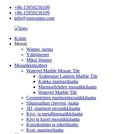
+86-15959236109
+86-15959236109
info@xmwanpo.com
Kotiin
Meistä
Wanpo -tarina
Ydinjäsenet
Miksi Wanpo
Mosaiikkituotteet
Waterjet Marble Mosaic Tile
Arabesque Lantern Marble Tile
Kukka marmorilaatta
Marmorilehden mosaiikkilaatta
Waterjet Marble Tile
Geometrinen marmorimosaiikkilaatta
Silunruuhun chevron -laatta
3D -marmori mosaiikkilaatta
Kivi- ja metallimosaiikkilaatta
Kivi ja kuori mosaiikkilaatta
Kuusikulmio ja pikettilaatta
Kori -marmorilaatta