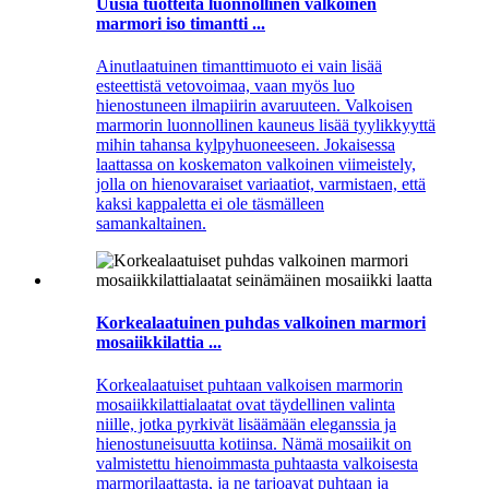
Uusia tuotteita luonnollinen valkoinen
marmori iso timantti ...
Ainutlaatuinen timanttimuoto ei vain lisää
esteettistä vetovoimaa, vaan myös luo
hienostuneen ilmapiirin avaruuteen. Valkoisen
marmorin luonnollinen kauneus lisää tyylikkyyttä
mihin tahansa kylpyhuoneeseen. Jokaisessa
laattassa on koskematon valkoinen viimeistely,
jolla on hienovaraiset variaatiot, varmistaen, että
kaksi kappaletta ei ole täsmälleen
samankaltainen.
Korkealaatuinen puhdas valkoinen marmori
mosaiikkilattia ...
Korkealaatuiset puhtaan valkoisen marmorin
mosaiikkilattialaatat ovat täydellinen valinta
niille, jotka pyrkivät lisäämään eleganssia ja
hienostuneisuutta kotiinsa. Nämä mosaiikit on
valmistettu hienoimmasta puhtaasta valkoisesta
marmorilaattasta, ja ne tarjoavat puhtaan ja