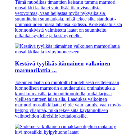
Tämä muodikas timanttien keisarin tumma marmori
mosaiikki laatta ei vain lisää tilan visuaalista
vetovoimaa, vaan heijastaa myös nykyaikaisia ​​
suunnittelun suuntauksia, mikä tekee siitä standout -
ominaisuuden missä tahansa kodissa. Korkealaatuisista
luonnonkivistä valmistettu laatat on suunniteltu
pitkäikäisyydelle ja kestävyydelle.
Kestävä tyylikäs itämainen valkoinen
marmorilattia ...
Jokainen laatta on muotoiltu huolellisesti esittelemään
luonnollisen marmorin ainutlaatuisia ominaisuuksia
kuusikulmaisilla ja timanttimuotoilla, mikä tarjoaa
ylellisen tunteen jalan alla. Laadukas valkoinen
marmori mosaiikkilaatta ei ole vain kaunis, vaan myös
helppo ylläpitää, mikä tekee siitä käytännöllisen
vaihtoehdon kiireisille kotitalouksille.