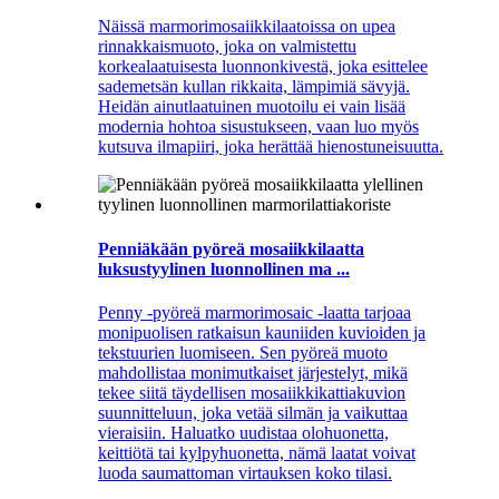
Näissä marmorimosaiikkilaatoissa on upea
rinnakkaismuoto, joka on valmistettu
korkealaatuisesta luonnonkivestä, joka esittelee
sademetsän kullan rikkaita, lämpimiä sävyjä.
Heidän ainutlaatuinen muotoilu ei vain lisää
modernia hohtoa sisustukseen, vaan luo myös
kutsuva ilmapiiri, joka herättää hienostuneisuutta.
Penniäkään pyöreä mosaiikkilaatta
luksustyylinen luonnollinen ma ...
Penny -pyöreä marmorimosaic -laatta tarjoaa
monipuolisen ratkaisun kauniiden kuvioiden ja
tekstuurien luomiseen. Sen pyöreä muoto
mahdollistaa monimutkaiset järjestelyt, mikä
tekee siitä täydellisen mosaiikkikattiakuvion
suunnitteluun, joka vetää silmän ja vaikuttaa
vieraisiin. Haluatko uudistaa olohuonetta,
keittiötä tai kylpyhuonetta, nämä laatat voivat
luoda saumattoman virtauksen koko tilasi.