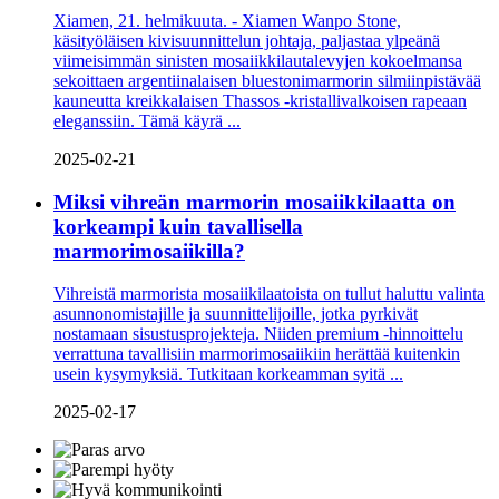
Xiamen, 21. helmikuuta. - Xiamen Wanpo Stone,
käsityöläisen kivisuunnittelun johtaja, paljastaa ylpeänä
viimeisimmän sinisten mosaiikkilautalevyjen kokoelmansa
sekoittaen argentiinalaisen bluestonimarmorin silmiinpistävää
kauneutta kreikkalaisen Thassos -kristallivalkoisen rapeaan
eleganssiin. Tämä käyrä ...
2025-02-21
Miksi vihreän marmorin mosaiikkilaatta on
korkeampi kuin tavallisella
marmorimosaiikilla?
Vihreistä marmorista mosaiikilaatoista on tullut haluttu valinta
asunnonomistajille ja suunnittelijoille, jotka pyrkivät
nostamaan sisustusprojekteja. Niiden premium -hinnoittelu
verrattuna tavallisiin marmorimosaiikiin herättää kuitenkin
usein kysymyksiä. Tutkitaan korkeamman syitä ...
2025-02-17