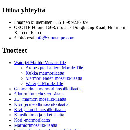
Ottaa yhteyttä
Ilmainen kuuleminen
+86 15959236109
OSOITE
Huone 1608, nro 217 Donghuang Road, Hulin piiri,
Xiamen, Kiina
Sähköposti
info@xmwanpo.com
Tuotteet
Waterjet Marble Mosaic Tile
Arabesque Lantern Marble Tile
Kukka marmorilaatta
Marmorilehden mosaiikkilaatta
Waterjet Marble Tile
Geometrinen marmorimosaiikkilaatta
Silunruuhun chevron -laatta
3D -marmori mosaiikkilaatta
Kivi- ja metallimosaiikkilaatta
Kivi ja kuori mosaiikkilaatta
Kuusikulmio ja pikettilaatta
Kori -marmorilaatta
Marmorimosaiikkilaatta