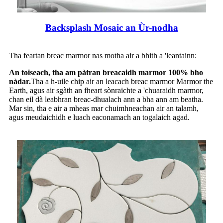
Backsplash Mosaic an Ùr-nodha
Tha feartan breac marmor nas motha air a bhith a 'leantainn:
An toiseach, tha am pàtran breacaidh marmor 100% bho
nàdar.
Tha a h-uile chip air an leacach breac marmor Marmor the
Earth, agus air sgàth an fheart sònraichte a 'chuaraidh marmor,
chan eil dà leabhran breac-dhualach ann a bha ann am beatha.
Mar sin, tha e air a mheas mar chuimhneachan air an talamh,
agus meudaichidh e luach eaconamach an togalaich agad.