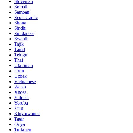
Slovenian
Somali
Samoan
Scots Gaelic
Shona
Sindhi
Sundanese
Swahili
Tajik
Tamil
Telugu
Thai
Ukrainian
Urdu
Uzbek
Vietnamese
Welsh
Xhosa
Yiddish
Yoruba
Zulu
Kinyarwanda
Tatar
Oriya
Turkmen