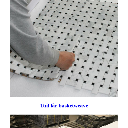
Tuil làr basketweave