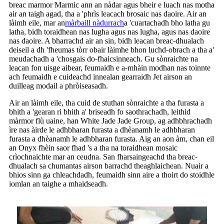
breac marmor Marmic ann an nàdar agus bheir e luach nas motha
air an taigh agad, tha a 'phrìs leacach brosaic nas daoire. Air an
làimh eile, mar an
màrbaill nàdurrach
a 'cuartachadh bho latha gu
latha, bidh toraidhean nas lugha agus nas lugha, agus nas daoire
nas daoire. A bharrachd air an sin, bidh leacan breac-dhualach
deiseil a dh 'fheumas tòrr obair làimhe bhon luchd-obrach a tha a'
meudachadh a 'chosgais do-fhaicsinneach. Gu sònraichte na
leacan fon uisge aibear, feumaidh e a-mhàin modhan nas toinnte
ach feumaidh e cuideachd innealan gearraidh Jet airson an
duilleag modail a phròiseasadh.
Air an làimh eile, tha cuid de stuthan sònraichte a tha furasta a
bhith a 'gearan ri bhith a' briseadh fo saothrachadh, leithid
màrmor flù uaine, han White Jade Jade Group, ag adhbhrachadh
ìre nas àirde le adhbharan furasta a dhèanamh le adhbharan
furasta a dhèanamh le adhbharan furasta. Aig an aon àm, chan eil
an Onyx fhèin saor fhad 's a tha na toraidhean mosaic
crìochnaichte mar an ceudna. San fharsaingeachd tha breac-
dhualach sa chumantas airson barrachd theaghlaichean. Nuair a
bhios sinn ga chleachdadh, feumaidh sinn aire a thoirt do stoidhle
iomlan an taighe a mhaidseadh.