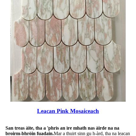
Leacan Pink Mosaiceach
San treas àite, tha a 'phrìs an ìre mhath nas àirde na na
broirm-bhròin fuadain.
Mar a thuirt sinn gu h-àrd, tha na leacan