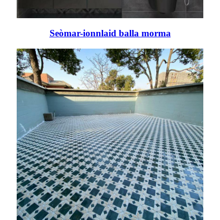
Seòmar-ionnlaid balla morma