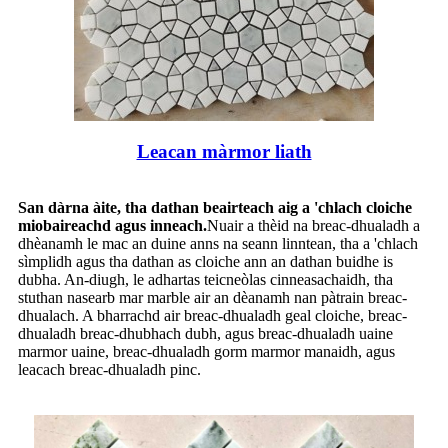
Leacan màrmor liath
San dàrna àite, tha dathan beairteach aig a 'chlach cloiche
miobaireachd agus inneach.
Nuair a thèid na breac-dhualadh a
dhèanamh le mac an duine anns na seann linntean, tha a 'chlach
sìmplidh agus tha dathan as cloiche ann an dathan buidhe is
dubha. An-diugh, le adhartas teicneòlas cinneasachaidh, tha
stuthan nasearb mar marble air an dèanamh nan pàtrain breac-
dhualach. A bharrachd air breac-dhualadh geal cloiche, breac-
dhualadh breac-dhubhach dubh, agus breac-dhualadh uaine
marmor uaine, breac-dhualadh gorm marmor manaidh, agus
leacach breac-dhualadh pinc.