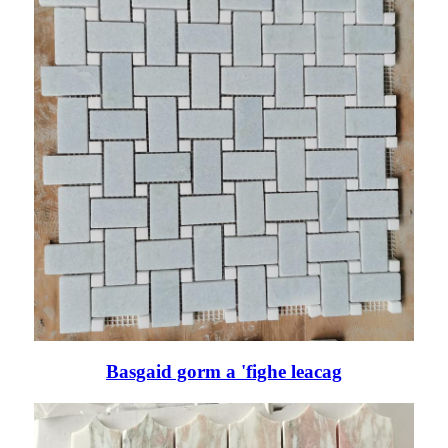
Basgaid gorm a 'fighe leacag