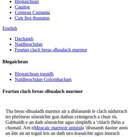
Blogaichean
Catalog
Ceistean Cumanta
Cuir fios thugainn
English
Dachaigh
Naidheachdan
Feartan clach breac-dhualach marmor
Blogaichean
Blogaichean toraidh
Naidheachdan Gnìomhachais
Feartan clach breac-dhualach marmor
Tha breac-dhualadh marmor air a dhèanamh le clach nàdurrach
tro phròiseas sònraichte gun dathan ceimigeach a chuir ris.
Gabhaidh e an dath sònraichte agus sìmplidh a 'chlach fhèin a
chumail. Am n
Meacaic marmoir antural
a 'dèanamh daoine anns
an àite air an togail leis an dath neo-leasaichte agus inneach