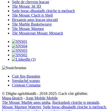
Sgile de chevron leacag
Tile Mosaic 3d 3D
Sgile breac-dhualadh cloiche is meòrach
Tile Mosaic Clach is Shell
Hexagon agus leacag piocaid
Tile Marble Basketweave
Tile Mosaic Marmor
Tile Mosaicean Mosaic Mossach
Cuir fios thugainn
Sgeulachd wanpo
Ceistean Cumanta
© Dlighe-sgrìobhaidh - 2018-2025: Gach còir glèidhte.
Mapa-làraich
-
Amp Mobile Mobile
Tile Mosaic Marble agus umha
,
Backsplash cloiche is meatailt
,
Mosaic Marmor Waterjet
,
Sgile breac-dhualadh cloiche is meòrach
,