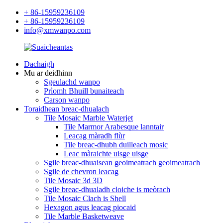
+ 86-15959236109
+ 86-15959236109
info@xmwanpo.com
Dachaigh
Mu ar deidhinn
Sgeulachd wanpo
Prìomh Bhuill bunaiteach
Carson wanpo
Toraidhean breac-dhualach
Tile Mosaic Marble Waterjet
Tile Marmor Arabesque lanntair
Leacag màradh flùr
Tile breac-dhubh duilleach mosic
Leac màraichte uisge uisge
Sgile breac-dhuaisean geoimeatrach geoimeatrach
Sgile de chevron leacag
Tile Mosaic 3d 3D
Sgile breac-dhualadh cloiche is meòrach
Tile Mosaic Clach is Shell
Hexagon agus leacag piocaid
Tile Marble Basketweave