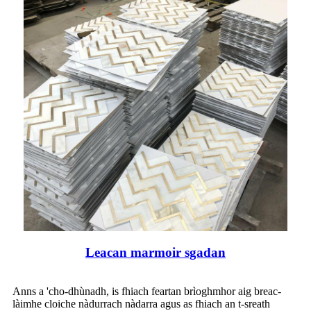
Leacan marmoir sgadan
Anns a 'cho-dhùnadh, is fhiach feartan brìoghmhor aig breac-
làimhe cloiche nàdurrach nàdarra agus as fhiach an t-sreath