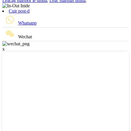
Leacag màrmor le umha
,
Leac màrmas umha
,
Cuir post-d
Whatsapp
Wechat
x