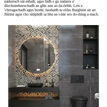
nàdurrach sàr-mhath, agus bidh e gu nàdarra a'
dìochuimhneachadh an glitz ann an da-rìribh. Leis a
'chreagachadh agus bustle, faodaidh tu eòlas fhaighinn air an
fhìrinn agus cho sìmplidh sa bha an t-àite seo do-shlug a-mach.