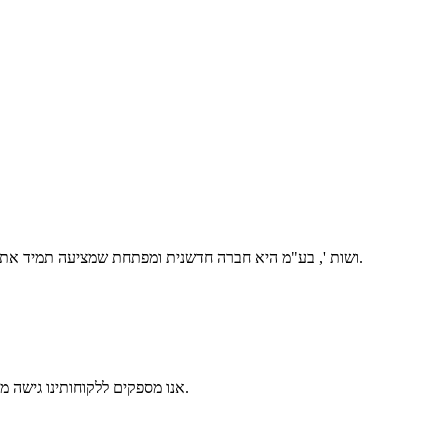
Xiamen Wanpo Imp. & Exp. ושות ', בע"מ היא חברה חדשנית ומפתחת שמציעה תמיד את המוצרים הטובים ביותר בכל העולם.
אנו מספקים ללקוחותינו גישה מקיפה להתכווצות ומתמחים במגוון רחב של מוצרי ושירותי אבן פסיפס.