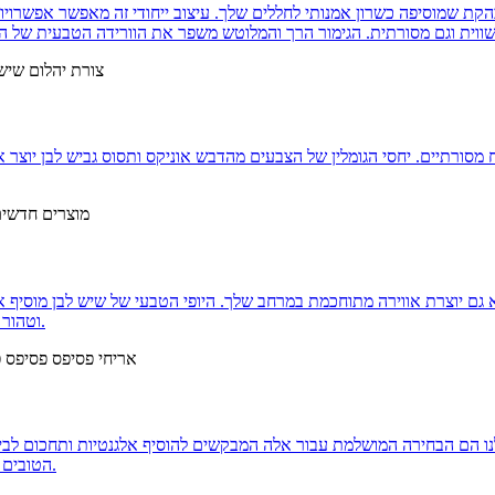
בהקת שמוסיפה כשרון אמנותי לחללים שלך. עיצוב ייחודי זה מאפשר אפשרויו
מסורתיים. יחסי הגומלין של הצבעים מהדבש אוניקס ותסוס גביש לבן יוצר 
 יוצרת אווירה מתוחכמת במרחב שלך. היופי הטבעי של שיש לבן מוסיף אווי
וטהור עם וריאציות עדינות, ומבטיח ששני חלקים אינם דומים בדיוק.
לנו הם הבחירה המושלמת עבור אלה המבקשים להוסיף אלגנטיות ותחכום לב
הטובים ביותר, ומציעים מראה נקי ונצחי המשלים כל סגנון עיצוב פנים.