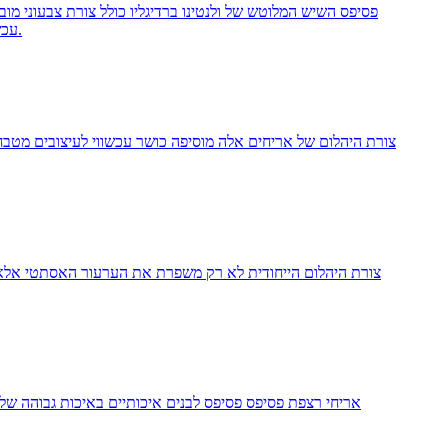
פסיפס השיש המלוטש של ולנטינו ברדיגליו כולל צורת צבעוני מו
עכשווית וגם מסורתית. הגימור הרך והמלוטש משפר את הוורידה הטבעית של השיש, ויוצר מראה מתוחכם שתופס את העין ומצייר התפעלות.
צורת היהלום של אריחים אלה מוסיפה כושר עכשווי לעיצובים מטבח 
צורת היהלום הייחודית לא רק משפרת את הערעור האסתטי אלא גם
אריחי רצפת פסיפס פסיפס לבנים איכותיים באיכות גבוהה ש