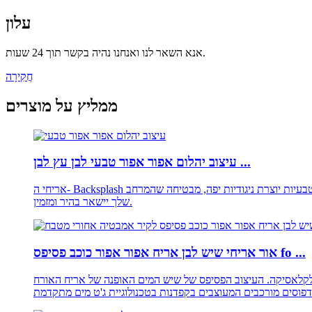
עלון
אנא השאר לנו ואנחנו נהיה בקשר תוך 24 שעות.
חֲקִירָה
ממליץ על מוצרים
עיצוב יהלום אפור אפור טבעי לבן עץ לבן ...
אריחי ה- Backsplash היהלומים כוללים תבנית אריחי פסיפס של קוביית יהלומים מעודנת שמוסיפה עומק וממד לקירות שלך. יחסי הגומלין של גולות אפורות ולבנות טבעיות יוצרת ניגודיות יפה, מבטיחה שהמרחב
שלך יישאר בהיר ומזמין.
אור אריחי שיש לבן אריח אפור אפור כוכב פסיפס fo ...
 לקלאסיקה. העיצוב הפסיפס של שיש המים האופנה של אריח האורח