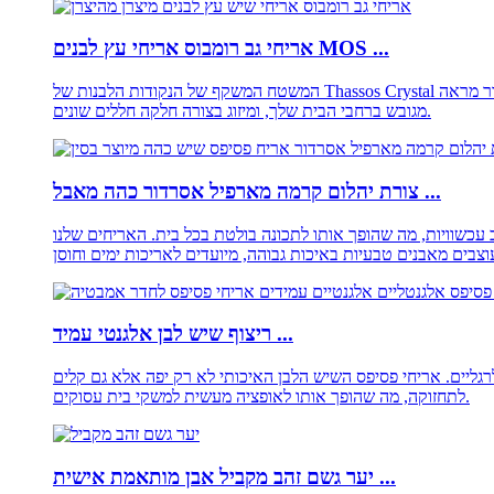
אריחי גב רומבוס אריחי עץ לבנים MOS ...
המשטח המשקף של הנקודות הלבנות של Thassos Crystal מוסיף בהירות ויוצר תחושת מרחב. עמידות האריחים שלנו הופכת אותם למתאימים לשני אריחי אריחי פסיפס השיש וקיר. השתמש בהם כדי ליצור מראה
מגובש ברחבי הבית שלך, ומיזוג בצורה חלקה חללים שונים.
צורת יהלום קרמה מארפיל אסרדור כהה מאבל ...
כשוויות, מה שהופך אותו לתכונה בולטת בכל בית. האריחים שלנו
ריצוף שיש לבן אלגנטי עמיד ...
גליים. אריחי פסיפס השיש הלבן האיכותי לא רק יפה אלא גם קלים
לתחזוקה, מה שהופך אותו לאופציה מעשית למשקי בית עסוקים.
יער גשם זהב מקביל אבן מותאמת אישית ...