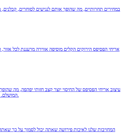
אריחי הפסיפס הירוקים הקלים מוסיפה אווירה מרעננת לכל אזור, וי
עיצוב אריחי הפסיפס של החיסוי יוצר קצב חזותי יפהפה, מה שהופך
המושלם. הגוונים המרגיעים של ירוק מושלמים להשלמת ארונות לבנים או מעץ, ומספקים אווירה טרייה ותוססת המשפרת את המרחב הקולינרי שלך.
המחויבות שלנו לאיכות פירושה שאתה יכול לסמוך על כך שאתה