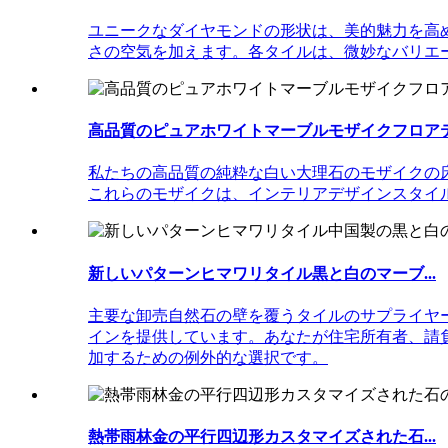
ユニークなダイヤモンドの形状は、美的魅力を高
さの空気を加えます。各タイルは、微妙なバリエ
高品質のピュアホワイトマーブルモザイクフロアティ
私たちの高品質の純粋な白い大理石のモザイクの
これらのモザイクは、インテリアデザインスタイ
新しいパターンヒマワリタイル黒と白のマーブ...
主要な卸売自然石の壁を覆うタイルのサプライヤ
インを提供しています。あなたが住宅所有者、請
加するための例外的な選択です。
熱帯雨林金の平行四辺形カスタマイズされた石...