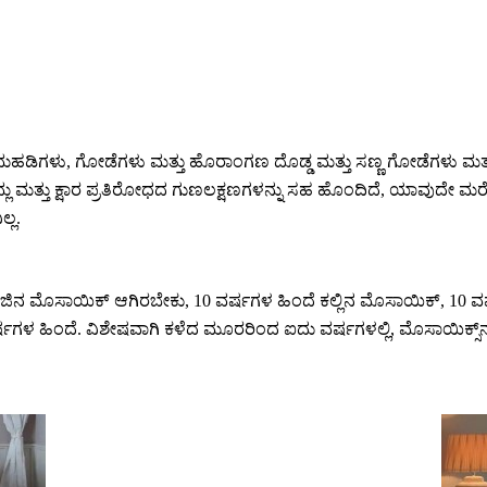
ಿಗಳು, ಗೋಡೆಗಳು ಮತ್ತು ಹೊರಾಂಗಣ ದೊಡ್ಡ ಮತ್ತು ಸಣ್ಣ ಗೋಡೆಗಳು ಮತ್ತು ಮಹ
 ಆಮ್ಲ ಮತ್ತು ಕ್ಷಾರ ಪ್ರತಿರೋಧದ ಗುಣಲಕ್ಷಣಗಳನ್ನು ಸಹ ಹೊಂದಿದೆ, ಯಾವುದೇ ಮರೆ
್ಲ.
 ಗಾಜಿನ ಮೊಸಾಯಿಕ್ ಆಗಿರಬೇಕು, 10 ವರ್ಷಗಳ ಹಿಂದೆ ಕಲ್ಲಿನ ಮೊಸಾಯಿಕ್, 1
್ಷಗಳ ಹಿಂದೆ. ವಿಶೇಷವಾಗಿ ಕಳೆದ ಮೂರರಿಂದ ಐದು ವರ್ಷಗಳಲ್ಲಿ, ಮೊಸಾಯಿಕ್ಸ್‌ನಲ್ಲ