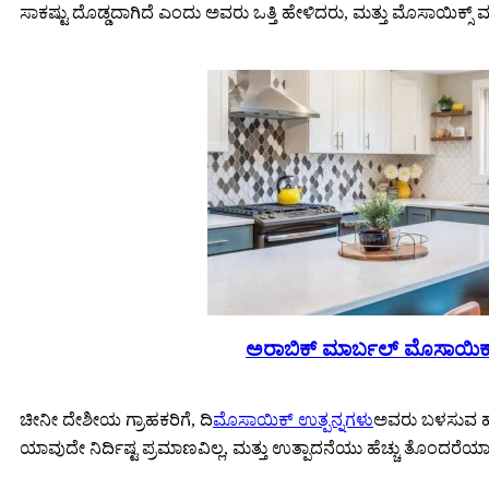
ಸಾಕಷ್ಟು ದೊಡ್ಡದಾಗಿದೆ ಎಂದು ಅವರು ಒತ್ತಿ ಹೇಳಿದರು, ಮತ್ತು ಮೊಸಾಯಿಕ್ಸ
ಅರಾಬಿಕ್ ಮಾರ್ಬಲ್ ಮೊಸಾಯಿಕ
ಚೀನೀ ದೇಶೀಯ ಗ್ರಾಹಕರಿಗೆ, ದಿ
ಮೊಸಾಯಿಕ್ ಉತ್ಪನ್ನಗಳು
ಅವರು ಬಳಸುವ ಹೆಚ
ಯಾವುದೇ ನಿರ್ದಿಷ್ಟ ಪ್ರಮಾಣವಿಲ್ಲ, ಮತ್ತು ಉತ್ಪಾದನೆಯು ಹೆಚ್ಚು ತೊಂದರೆ