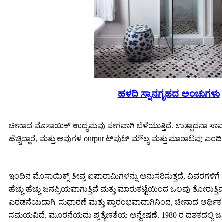
ಹಳದಿ ಸ್ನಾನಗೃಹದ ಅಂಚುಗಳು
ಚೀನಾದ ಮೊಸಾಯಿಕ್ ಉದ್ಯಮವು ವೇಗವಾಗಿ ಬೆಳೆಯುತ್ತಿದೆ. ಉತ್ಪಾದನಾ ಸಾಮರ್ಥ್
ಹೆಚ್ಚಿದ್ದಾರೆ, ಮತ್ತು ಅವುಗಳ output ಟ್‌ಪುಟ್ ಮೌಲ್ಯ ಮತ್ತು ಮಾರಾಟವು 
ಇಂದಿನ ಮೊಸಾಯಿಕ್ಸ್ ತೀವ್ರ ಐಷಾರಾಮಿಗಳನ್ನು ಅನುಸರಿಸುತ್ತದೆ, ವಿವರಗಳಿಗೆ ಒತ್ತ
ಹೆಚ್ಚು ಹೆಚ್ಚು ಜನಪ್ರಿಯವಾಗುತ್ತಿವೆ ಮತ್ತು ಮಾರುಕಟ್ಟೆಯಿಂದ ಒಲವು ತೋರುತ್
ಎರಡನೆಯದಾಗಿ, ಸುಧಾರಣೆ ಮತ್ತು ಪ್ರಾರಂಭವಾದಾಗಿನಿಂದ, ಚೀನಾದ ಆರ್ಥಿಕತ
ಸಮಯವಿದೆ. ಮೂರನೆಯದು ಪ್ರತ್ಯೇಕತೆಯ ಅನ್ವೇಷಣೆ. 1980 ರ ದಶಕದಲ್ಲಿ ಜನಿ