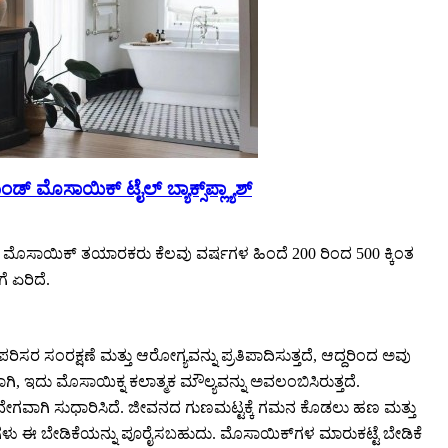
ಡ್ ಮೊಸಾಯಿಕ್ ಟೈಲ್ ಬ್ಯಾಕ್ಸ್‌ಪ್ಲ್ಯಾಶ್
ಿವೆ. ಮೊಸಾಯಿಕ್ ತಯಾರಕರು ಕೆಲವು ವರ್ಷಗಳ ಹಿಂದೆ 200 ರಿಂದ 500 ಕ್ಕಿಂತ
ೆ ಏರಿದೆ.
 ಪರಿಸರ ಸಂರಕ್ಷಣೆ ಮತ್ತು ಆರೋಗ್ಯವನ್ನು ಪ್ರತಿಪಾದಿಸುತ್ತದೆ, ಆದ್ದರಿಂದ ಅವು
ಗಿ, ಇದು ಮೊಸಾಯಿಕ್ನ ಕಲಾತ್ಮಕ ಮೌಲ್ಯವನ್ನು ಅವಲಂಬಿಸಿರುತ್ತದೆ.
 ವೇಗವಾಗಿ ಸುಧಾರಿಸಿದೆ. ಜೀವನದ ಗುಣಮಟ್ಟಕ್ಕೆ ಗಮನ ಕೊಡಲು ಹಣ ಮತ್ತು
ಣಗಳು ಈ ಬೇಡಿಕೆಯನ್ನು ಪೂರೈಸಬಹುದು. ಮೊಸಾಯಿಕ್‌ಗಳ ಮಾರುಕಟ್ಟೆ ಬೇಡಿಕೆ