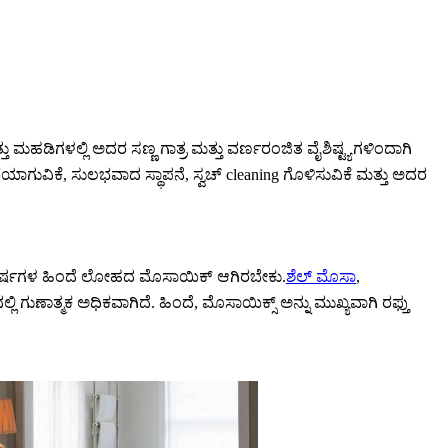
ಡಿಗಳಲ್ಲಿ ಅದರ ಸಣ್ಣ ಗಾತ್ರ ಮತ್ತು ವರ್ಣರಂಜಿತ ವೈಶಿಷ್ಟ್ಯಗಳಿಂದಾಗಿ
ಯಾಗುವಿಕೆ, ಸುಲಭವಾದ ಸ್ಥಾಪನೆ, ಸ್ವಚ್ cleaning ಗೊಳಿಸುವಿಕೆ ಮತ್ತು ಅದರ
0 ವರ್ಷಗಳ ಹಿಂದೆ ಲೋಹದ ಮೊಸಾಯಿಕ್ ಆಗಿರಬೇಕು.
ಶೆಲ್ ಮೊಸಾ
,
ಿ ಗುಣಾತ್ಮಕ ಅಧಿಕವಾಗಿದೆ. ಹಿಂದೆ, ಮೊಸಾಯಿಕ್ಸ್ ಅನ್ನು ಮುಖ್ಯವಾಗಿ ರಫ್ತು