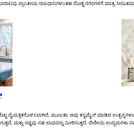
್ ಮಾರಾಟವು ಪ್ರಾಂತೀಯ ರಾಜಧಾನಿಗಳಂತಹ ದೊಡ್ಡ ನಗರಗಳಿಗೆ ಮಾತ್ರ ಸೀಮಿತವಾಗಿ
್
್ಚು ವೈಯಕ್ತಿಕಗೊಳಿಸಲಾಗಿದೆ, ಮೂಲತಃ, ಅವು ಕಸ್ಟಮೈಸ್ ಮಾಡಿದ ಉತ್ಪನ್ನಗಳಾಗಿ
ಯಾಗುತ್ತದೆ, ಮತ್ತು ನಷ್ಟವು ಸಹ ಲಾಭವನ್ನು ಮೀರಿಸುತ್ತದೆ. ದೇಶೀಯ ಉದ್ಯಮಗಳು