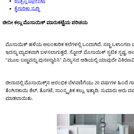
ಉತ್ಪನ್ನ ಬ್ಲಾಗ್‌ಗಳು
ಕೈಗಾರಿಕಾ ಸುದ್ದಿ
ಚೀನೀ ಕಲ್ಲು ಮೊಸಾಯಿಕ್ ಮಾರುಕಟ್ಟೆಯ ಪರಿಚಯ
ಮೊಸಾಯಿಕ್ ಹಳೆಯ ಅಲಂಕಾರಿಕ ಕಲೆಗಳಲ್ಲಿ ಒಂದಾಗಿದೆ. ಸಣ್ಣ ಒಳಾಂಗಣ ಮಹಡ
ಇದನ್ನು ವ್ಯಾಪಕವಾಗಿ ಬಳಸಲಾಗುತ್ತದೆ. ಸ್ಟೋನ್ ಮೊಸಾಯಿಕ್ ಸ್ಫಟಿಕ ಸ್ಪಷ್ಟ,
"ಮೂಲ ಬಣ್ಣವನ್ನು ಪುನಃಸ್ಥಾಪಿಸಿ" ವಿನ್ಯಾಸದ ಅಡಿಯಲ್ಲಿ ಯಾವುದೇ ವಿಕಿರಣವಿಲ
ಚೀನಾದಲ್ಲಿ ಮೊಸಾಯಿಕ್ಸ್‌ನ ಆರಂಭಿಕ ಬೆಳವಣಿಗೆಯು 20 ವರ್ಷಗಳ ಹಿಂದೆ
ತೆಂಗಿನಕಾಯಿ ಶೆಲ್, ತೊಗಟೆ, ಸಾಂಸ್ಕೃತಿಕ ಕಲ್ಲು, ಇತ್ಯಾದಿ. ಸುಮಾರು ಆರು ವರ
ಮಾಡಲಾಯಿತು.