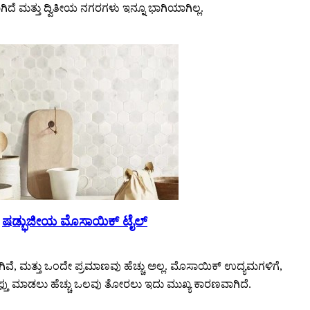
ದೆ ಮತ್ತು ದ್ವಿತೀಯ ನಗರಗಳು ಇನ್ನೂ ಭಾಗಿಯಾಗಿಲ್ಲ.
ಷಡ್ಭುಜೀಯ ಮೊಸಾಯಿಕ್ ಟೈಲ್
ವೆ, ಮತ್ತು ಒಂದೇ ಪ್ರಮಾಣವು ಹೆಚ್ಚು ಅಲ್ಲ. ಮೊಸಾಯಿಕ್ ಉದ್ಯಮಗಳಿಗೆ,
 ರಫ್ತು ಮಾಡಲು ಹೆಚ್ಚು ಒಲವು ತೋರಲು ಇದು ಮುಖ್ಯ ಕಾರಣವಾಗಿದೆ.