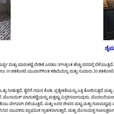
ಡೈಮಂ
ಯ ಮತ್ತು ಮಾರುಕಟ್ಟೆ ಬೇಡಿಕೆ ಎರಡೂ 30%ಕ್ಕಿಂತ ಹೆಚ್ಚು ದರದಲ್ಲಿ ಬೆಳೆಯುತ್ತ
ಎಂದಿಗೂ 10 ಶತಕೋಟಿ ಯುವಾನ್‌ಗಿಂತ ಕಡಿಮೆಯಿಲ್ಲ ಮತ್ತು ಸುಮಾರು 20 ಶತಕೋಟಿಗ
ು ನೀಡುತ್ತದೆ, ಶೈಲಿಗೆ ಗಮನ ಕೊಡಿ, ಪ್ರತ್ಯೇಕತೆಯನ್ನು ಎತ್ತಿ ತೋರಿಸುತ್ತದೆ ಮತ್ತು
ತಿವೆ. ಮೊಸಾಯಿಕ್ ಮಾರುಕಟ್ಟೆಯನ್ನು ಮತ್ತಷ್ಟು ವಿಸ್ತರಿಸಲಾಗುವುದು. ಮೊದಲನೆಯದಾ
ೆಯು ವೇಗವಾಗಿ ಬೆಳೆಯುತ್ತಿದೆ, ಮತ್ತು ಜನರ ಜೀವನ ಮಟ್ಟ ಮತ್ತು ಗುಣಮಟ್ಟವು
ಸಿದ ಯುವಕರು ಪ್ರಾಥಮಿಕ ಗ್ರಾಹಕರಾಗುತ್ತಾರೆ, ಮತ್ತು ಮೊಸಾಯಿಕ್ನ ಗುಣಲಕ್ಷ