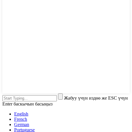
Жабуу үчүн издөө же ESC үчүн
Enter баскычын басыңыз
English
French
German
Portuguese