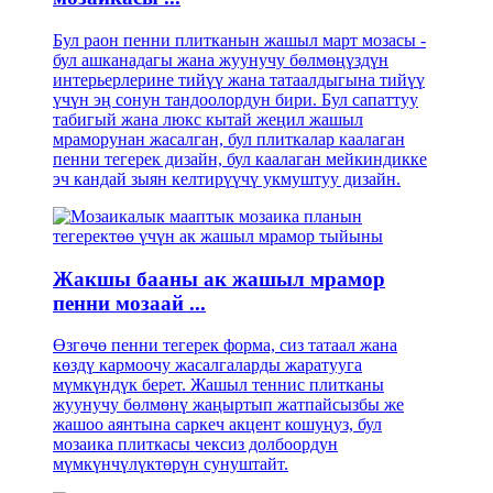
Бул раон пенни плитканын жашыл март мозасы -
бул ашканадагы жана жуунучу бөлмөңүздүн
интерьерлерине тийүү жана татаалдыгына тийүү
үчүн эң сонун тандоолордун бири. Бул сапаттуу
табигый жана люкс кытай жеңил жашыл
мраморунан жасалган, бул плиткалар каалаган
пенни тегерек дизайн, бул каалаган мейкиндикке
эч кандай зыян келтирүүчү укмуштуу дизайн.
Жакшы бааны ак жашыл мрамор
пенни мозаай ...
Өзгөчө пенни тегерек форма, сиз татаал жана
көздү кармоочу жасалгаларды жаратууга
мүмкүндүк берет. Жашыл теннис плитканы
жуунучу бөлмөнү жаңыртып жатпайсызбы же
жашоо аянтына саркеч акцент кошуңуз, бул
мозаика плиткасы чексиз долбоордун
мүмкүнчүлүктөрүн сунуштайт.