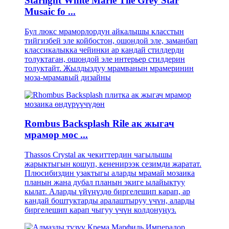
Starlight White Marle Tile Grey Star
Musaic fo ...
Бул люкс мраморлордун айкалышы класстын
тийгизбей эле койбостон, ошондой эле, заманбап
классикалыкка чейинки ар кандай стилдерди
толуктаган, ошондой эле интерьер стилдерин
толуктайт. Жылдыздуу мрамванын мрамеринин
моза-мрамавый дизайны
Rombus Backsplash Rile ак жыгач
мрамор мос ...
Thassos Crystal ак чекиттердин чагылышы
жарыктыгын кошуп, кененирээк сезимди жаратат.
Плюсибиздин узактыгы аларды мрамай мозаика
планын жана дубал планын экиге ылайыктуу
кылат. Аларды үйүңүздө биргелешип карап, ар
кандай боштуктарды аралаштыруу үчүн, аларды
биргелешип карап чыгуу үчүн колдонуңуз.