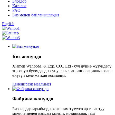
Блогдор
Каталог
FAQ
Биз менен байланышыңыз
English
Биз жөнүндө
Xiamen WanpoM. & Exp. CO., Ltd - бул дүйнө жүзүндөгү
эң сонун буюмдарды сунуш кылган инновациялык жана
өнүгүп келе жаткан компания.
Кененирээк маалымат
Фабрика жөнүндө
Биз кардарларыбызды келишим түзүүгө ар тараптуу
мамиле менен камсыз кылып, мозаикалык таш