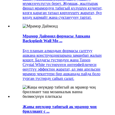
мүмкүнчүлүгүн берет. Жумшак, жылтырак
финал мрамордун табигый күлүшүн күчөтөт,
көзгө караган татаал көрүнүштү жаратат, бул
көздү кармайт жана суктанууну тартат.
Мрамор Даймонд формасы Ашкана
Backsplash Wall Mo ...
Бул планын алмаздын формасы салттуу
ашкана конструкцияларына заманбап жалын
кошот. Балдагы түстөрдүн жана Tassos
Crystal White түстөрүнүн интерфейличеси
өңүттүү эффектин жаратат, ал эми апельсин
мрамор чекиттери бир ашканада пайда боло
турган түстөрдү сайып салат.
Жаңы өнүмдөр табигый ак мрамор чоң
бриллиант с ...