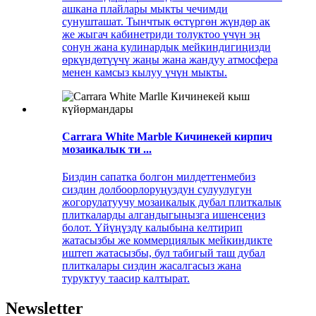
ашкана плайлары мыкты чечимди
сунушташат. Тынчтык өстүргөн жүндөр ак
же жыгач кабинетриди толуктоо үчүн эң
сонун жана кулинардык мейкиндигиңизди
өркүндөтүүчү жаңы жана жандуу атмосфера
менен камсыз кылуу үчүн мыкты.
Carrara White Marble Кичинекей кирпич
мозаикалык ти ...
Биздин сапатка болгон милдеттенмебиз
сиздин долбоорлоруңуздун сулуулугун
жогорулатуучу мозаикалык дубал плиткалык
плиткаларды алгандыгыңызга ишенсеңиз
болот. Үйүңүздү калыбына келтирип
жатасызбы же коммерциялык мейкиндикте
иштеп жатасызбы, бул табигый таш дубал
плиткалары сиздин жасалгасыз жана
туруктуу таасир калтырат.
Newsletter