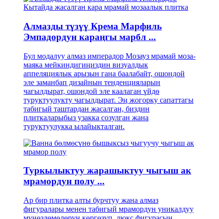
Алмазды түзүү Крема Марфиль
Эмпадордун караңгы марбл ...
Бул модалуу алмаз имперадор Мозауз мрамай моза-
маяка мейкиндигиңиздин визуалдык
аппеляциялык арызын гана баалабайт, ошондой
эле заманбап дизайнын тенденцияларын
чагылдырат, ошондой эле каалаган үйдө
туруктуулукту чагылдырат. Эң жогорку сапаттагы
табигый таштардан жасалган, биздин
плиткаларыбыз узакка созулган жана
туруктуулукка ылайыкталган.
Туркылыктуу жарашыктуу чыгыш ак
мрамордун полу ...
Ар бир плитка алты бурчтуу жана алмаз
фигуралары менен табигый мрамордун уникалдуу
мүнөздөмөлөрүн көргөзүп, люкс фигурасын