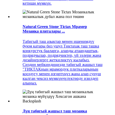
кетиши мүмкүн.
Natural Green Stone Tictax Мрамер
Мозаика плиталары ...
Табигый таш азыктар менен ишенимдүү
буюм катары биз ушул Тиктахак таш ташка
конкурстук бааларга, аларды атаандаштык,
подрядчылар, подрядчиктер, үй ээлери жана
дизайнерлерге жеткиликтүү кылабыз.
Сиздин мейкиндиңизди табигый жашыл таш
"ТИКТАКнын мрамордук плиткаларынын
кооздугу менен өзгөртүңүз жана алар сунуш
кылган чексиз мүмкүнчүлүктөрдү изилдеп
алыңыз.
Дүң табигый жашыл таш мозаика