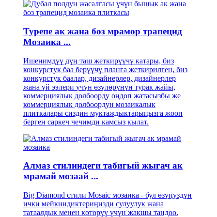
Турепе ак жана боз мрамор трапецид
Мозаика ...
Ишенимдүү дүң таш жеткирүүчү катары, биз
конкурстук баа берүүчү планга жеткирилген, биз
конкурстук баалар, дизайнерлер, дизайнерлер
жана үй ээлери үчүн өзүлөрүнүн турак жайы,
коммерциялык долбоорду оңдоп жатасызбы же
коммерциялык долбоордун мозаикалык
плиткалары сиздин муктаждыктарыңызга жооп
берген саркеч чечимди камсыз кылат.
Алмаз стилиндеги табигый жыгач ак
мрамай мозаай ...
Big Diamond стили Mosaic мозаика - бул өзүңүздүн
ички мейкиндиктериңизди сулуулук жана
татаалдык менен көтөрүү үчүн жакшы тандоо.