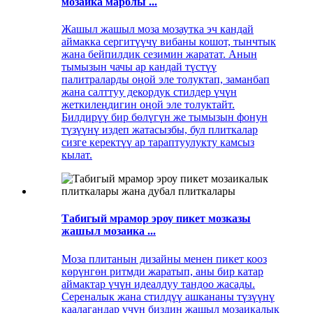
мозаика марблы ​​...
Жашыл жашыл моза мозаутка эч кандай
аймакка сергитүүчү вибаны кошот, тынчтык
жана бейпилдик сезимин жаратат. Анын
тымызын чачы ар кандай түстүү
палитраларды оңой эле толуктап, заманбап
жана салттуу декордук стилдер үчүн
жеткилеңдигин оңой эле толуктайт.
Билдирүү бир бөлүгүн же тымызын фонун
түзүүнү издеп жатасызбы, бул плиткалар
сизге керектүү ар тараптуулукту камсыз
кылат.
Табигый мрамор эроу пикет мозказы
жашыл мозаика ...
Моза плитанын дизайны менен пикет кооз
көрүнгөн ритмди жаратып, аны бир катар
аймактар ​​үчүн идеалдуу тандоо жасады.
Сереналык жана стилдүү ашкананы түзүүнү
каалагандар үчүн биздин жашыл мозаикалык