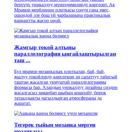
берүүчү уникалдуу мүнөздөмөлөрдү көргөзөт. Ак
Мрамор мерблинин плиткасы сонун гана эмес,
ошондой эле бош үй чарбаларына практикалык
вариантты жасоо оңой.
Жамгыр токой алтыны
параллелография ыңгайлаштырылган
таш ...
Бул мрамор мозаикалык плиткалар, бай, бай,
жылуу токойлорду көрсөткөн эң сапаттуу табигый
таштан жасалган укмуштай параллелограмма
формасы бар. Алардын уникалдуу дизайны сиздин
жасалгасыз заманбап шыбын кошпойт, бирок
татаалдыкты чагылдырган атмосфераны да
жаратат.
Тегерек тыйын мозаика мерген
мозаикасы ...