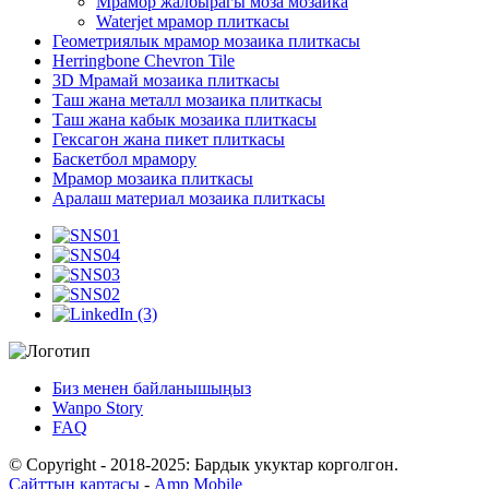
Мрамор жалбырагы моза мозаика
Waterjet мрамор плиткасы
Геометриялык мрамор мозаика плиткасы
Herringbone Chevron Tile
3D Мрамай мозаика плиткасы
Таш жана металл мозаика плиткасы
Таш жана кабык мозаика плиткасы
Гексагон жана пикет плиткасы
Баскетбол мрамору
Мрамор мозаика плиткасы
Аралаш материал мозаика плиткасы
Биз менен байланышыңыз
Wanpo Story
FAQ
© Copyright - 2018-2025: Бардык укуктар корголгон.
Сайттын картасы
-
Amp Mobile