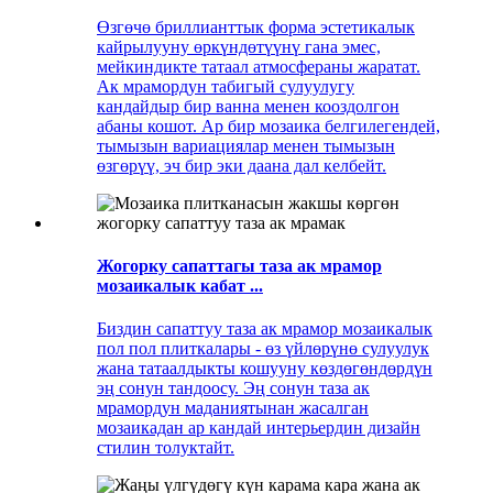
Өзгөчө бриллианттык форма эстетикалык
кайрылууну өркүндөтүүнү гана эмес,
мейкиндикте татаал атмосфераны жаратат.
Ак мрамордун табигый сулуулугу
кандайдыр бир ванна менен кооздолгон
абаны кошот. Ар бир мозаика белгилегендей,
тымызын вариациялар менен тымызын
өзгөрүү, эч бир эки даана дал келбейт.
Жогорку сапаттагы таза ак мрамор
мозаикалык кабат ...
Биздин сапаттуу таза ак мрамор мозаикалык
пол пол плиткалары - өз үйлөрүнө сулуулук
жана татаалдыкты кошууну көздөгөндөрдүн
эң сонун тандоосу. Эң сонун таза ак
мрамордун маданиятынан жасалган
мозаикадан ар кандай интерьердин дизайн
стилин толуктайт.