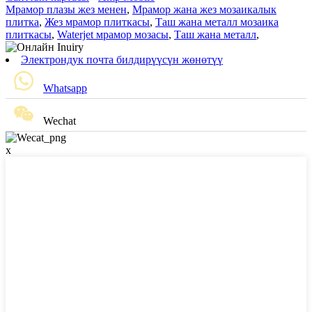
Мрамор плазы жез менен
,
Мрамор жана жез мозаикалык
плитка
,
Жез мрамор плиткасы
,
Таш жана металл мозаика
плиткасы
,
Waterjet мрамор мозасы
,
Таш жана металл
,
Электрондук почта билдирүүсүн жөнөтүү
Whatsapp
Wechat
x