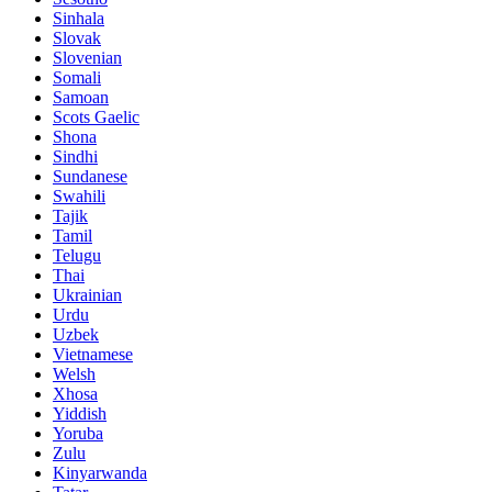
Sinhala
Slovak
Slovenian
Somali
Samoan
Scots Gaelic
Shona
Sindhi
Sundanese
Swahili
Tajik
Tamil
Telugu
Thai
Ukrainian
Urdu
Uzbek
Vietnamese
Welsh
Xhosa
Yiddish
Yoruba
Zulu
Kinyarwanda