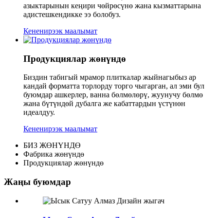
азыктарынын кеңири чөйрөсүнө жана кызматтарына
адистешкендикке ээ болобуз.
Кененирээк маалымат
Продукциялар жөнүндө
Биздин табигый мрамор плиткалар жыйнагыбыз ар
кандай форматта торлорду торго чыгарган, ал эми бул
буюмдар ашкерлер, ванна бөлмөлөрү, жуунучу бөлмө
жана бүтүндөй дубалга же кабаттардын үстүнөн
идеалдуу.
Кененирээк маалымат
БИЗ ЖӨНҮНДӨ
Фабрика жөнүндө
Продукциялар жөнүндө
Жаңы буюмдар