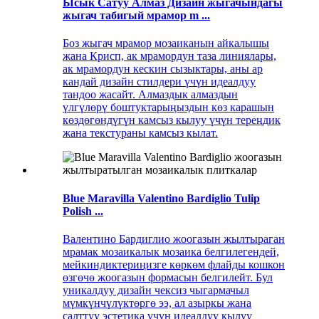
Ысык Сатуу Алмаз Дизайн жыгачындагы
жыгач табигый мрамор m ...
Боз жыгач мрамор мозаиканын айкалышы
жана Крисп, ак мрамордун таза линиялары,
ак мрамордун кескин сызыктары, аны ар
кандай дизайн стилдери үчүн идеалдуу
тандоо жасайт. Алмаздык алмаздын
үлгүлөрү боштуктарыңыздын көз карашын
көздөгөндүгүн камсыз кылуу үчүн тереңдик
жана текстураны камсыз кылат.
Blue Maravilla Valentino Bardiglio Tulip
Polish ...
Валентино Бардиглио жоогазын жылтыраган
мрамак мозаикалык мозаика белгилегендей,
мейкиндиктериңизге көркөм флайды кошкон
өзгөчө жоогазын формасын белгилейт. Бул
уникалдуу дизайн чексиз чыгармачыл
мүмкүнчүлүктөргө ээ, ал азыркы жана
салттуу эстетика үчүн идеалдуу кылуу