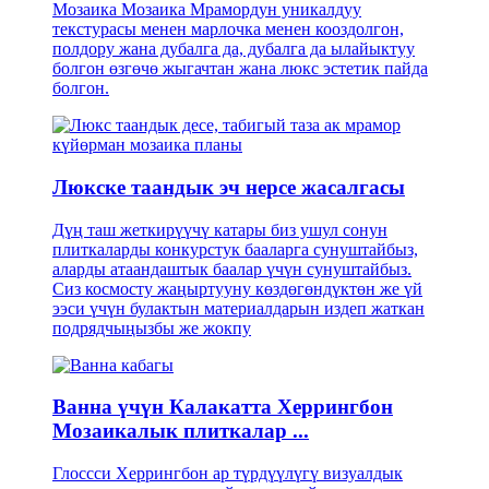
Мозаика Мозаика Мрамордун уникалдуу
текстурасы менен марлочка менен кооздолгон,
полдору жана дубалга да, дубалга да ылайыктуу
болгон өзгөчө жыгачтан жана люкс эстетик пайда
болгон.
Люкске таандык эч нерсе жасалгасы
Дүң таш жеткирүүчү катары биз ушул сонун
плиткаларды конкурстук бааларга сунуштайбыз,
аларды атаандаштык баалар үчүн сунуштайбыз.
Сиз космосту жаңыртууну көздөгөндүктөн же үй
ээси үчүн булактын материалдарын издеп жаткан
подрядчыңызбы же жокпу
Ванна үчүн Калакатта Херрингбон
Мозаикалык плиткалар ...
Глоссси Херрингбон ар түрдүүлүгү визуалдык