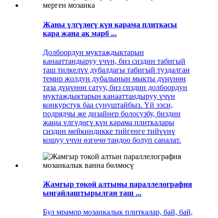
Жаңы үлгүдөгү күн карама плиткасы
кара жана ак марб ...
Долбоордун муктаждыктарын
канааттандыруу үчүн, биз сиздин табигый
таш тилкелүү дубалдагы табигый туздалган
темир жолдун дубалынын мыкты дүңүнөн
таза дүңүнөн сатуу, биз сиздин долбоордун
муктаждыктарын канааттандыруу үчүн
конкурстук баа сунуштайбыз. Үй ээси,
подрядчы же дизайнер болосузбу, биздин
жаңы үлгүдөгү күн карама плиткалары
сиздин мейкиндикке тийгенге тийүүнү
кошуу үчүн өзгөчө тандоо болуп саналат.
Жамгыр токой алтыны параллелография
ыңгайлаштырылган таш ...
Бул мрамор мозаикалык плиткалар, бай, бай,