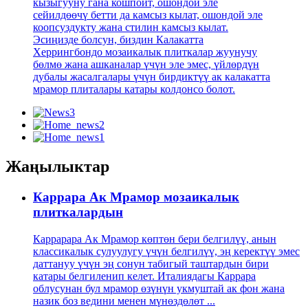
кызыгууну гана кошпойт, ошондой эле
сейилдөөчү бетти да камсыз кылат, ошондой эле
коопсуздукту жана стилин камсыз кылат.
Эсиңизде болсун, биздин Калакатта
Херрингбондо мозаикалык плиткалар жуунучу
бөлмө жана ашканалар үчүн эле эмес, үйлөрдүн
дубалы жасалгалары үчүн бирдиктүү ак калакатта
мрамор плиталары катары колдонсо болот.
Жаңылыктар
Каррара Ак Мрамор мозаикалык
плиткалардын
Каррарара Ак Мрамор көптөн бери белгилүү, анын
классикалык сулуулугу үчүн белгилүү, эң керектүү эмес
даттануу үчүн эң сонун табигый таштардын бири
катары белгиленип келет. Италиядагы Каррара
облусунан бул мрамор өзүнүн укмуштай ак фон жана
назик боз ведини менен мүнөздөлөт ...