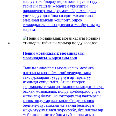
жылуу токойлорду көрсөткөн эң сапаттуу
табигый таштан жасалган укмуштай
параллелограмма формасы бар. Алардын
уникалдуу дизайны сиздин жасалгасыз
заманбап шыбын кошпойт, бирок
татаалдыкты чагылдырган атмосфераны да
жаратат.
Пенни мозаикалык мозаикадагы
мозаикадагы жыргалчылык
Тыным айлампасы мозаикалык мозаика
плиткасы кооз оймо-чиймелерди жана
текстураларды түзүү үчүн ар тараптуу
чечимди сунуштайт. Анын тегерек
формалары татаал аранжировкалардын көзүн
баскан мозаикалык полду долбоорлоо үчүн
жеткилең болуп, конокторду таң калтырган
конокторду таң калтырат. Сиздин конок
бөлмөңүздү, ашкана же ванна бөлмөсүн
жаңыртууну издеп жүрөсүзбү, бул плиткалар
мейкиндигиңизге бир аз убакытка агып