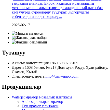
тандалып алынды. Бирок, кадимки мрамавадагы
мозаика менен салыштырганда алардын сыйлыгы баа
көп учурда суроолорду туудурат. Жогорудагы
себептерди изилдеп көрөлү ...
2025-02-17
Туташуу
Акысыз консультация
+86 15959236109
Дареги
1608 бөлмө, № 217 Донгхуан Роуду, Хули району,
Сяамен, Кытай
Электрондук почта
info@xmwanpo.com
Продукциялар
Waterjet мрамор мозаалык плиткасы
Arabesque чырак мрамор
Гүл мрамор плиткасы