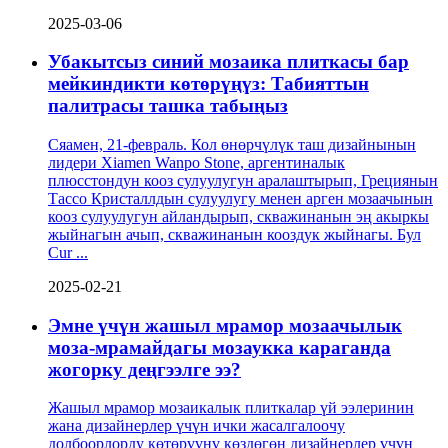
2025-03-06
Убакытсыз синий мозаика плиткасы бар
мейкиндикти көтөрүңүз: Табияттын
палитрасы ташка табыңыз
Сяамен, 21-февраль. Кол өнөрчүлүк таш дизайнынын
лидери Xiamen Wanpo Stone, аргентиналык
плюсстондун кооз сулуулугун аралаштырып, Грециянын
Тассо Кристаллдын сулуулугу менен арген мозаачынын
кооз сулуулугун айландырып, скважинанын эң акыркы
жыйнагын ачып, скважинанын кооздук жыйнагы. Бул
Cur ...
2025-02-21
Эмне үчүн жашыл мрамор мозаачылык
моза-мрамайдагы мозаукка караганда
жогорку деңгээлге ээ?
Жашыл мрамор мозаикалык плиткалар үй ээлеринин
жана дизайнерлер үчүн ички жасалгалоочу
долбоорлорду көтөрүүнү көздөгөн дизайнерлер үчүн