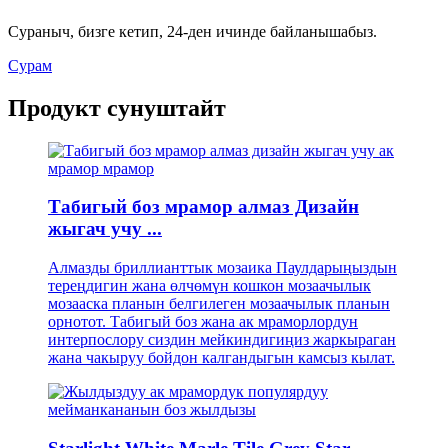
Сураныч, бизге кетип, 24-ден ичинде байланышабыз.
Сурам
Продукт сунуштайт
Табигый боз мрамор алмаз Дизайн
жыгач учу ...
Алмазды бриллианттык мозаика Паулдарыңыздын
тереңдигин жана өлчөмүн кошкон мозаачылык
мозааска планын белгилеген мозаачылык планын
орнотот. Табигый боз жана ак мраморлордун
интерпослору сиздин мейкиндигиңиз жаркыраган
жана чакыруу бойдон калгандыгын камсыз кылат.