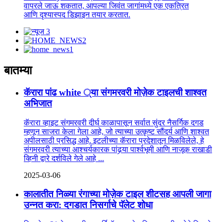
वापरले जाऊ शकतात, आपल्या जिवंत जागांमध्ये एक एकत्रित
आणि दृश्यास्पद डिझाइन तयार करतात.
बातम्या
कॅरारा पांढ white ्या संगमरवरी मोज़ेक टाइलची शाश्वत
अभिजात
कॅरारा व्हाइट संगमरवरी दीर्घ काळापासून सर्वात सुंदर नैसर्गिक दगड
म्हणून साजरा केला गेला आहे, जो त्याच्या उत्कृष्ट सौंदर्य आणि शाश्वत
अपीलसाठी प्रसिद्ध आहे. इटलीच्या कॅरारा प्रदेशातून मिळविलेले, हे
संगमरवरी त्याच्या आश्चर्यकारक पांढर्‍या पार्श्वभूमी आणि नाजूक राखाडी
व्हिनी द्वारे दर्शविले गेले आहे ...
2025-03-06
कालातीत निळ्या रंगाच्या मोज़ेक टाइल शीटसह आपली जागा
उन्नत करा: दगडात निसर्गाचे पॅलेट शोधा