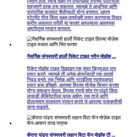
निर्माण होते. त्याचे सूक्ष्म रंग वेगवेगळ्या रंगाच्या पॅलेट्सला
सहजपणे पूरक ठरू शकतात, ज्यामुळे ते आधुनिक आणि
पारंपारिक सजावट शैलीसाठी योग्य बनतात. आपण
स्टेटमेंट पीस किंवा सूक्ष्म पार्श्वभूमी तयार करण्याचा विचार
करीत असलात तरीही या फरशा आपल्याला आवश्यक
अष्टपैलुत्व प्रदान करतात.
नैसर्गिक संगमरवरी हार्लो पिकेट टाइल ग्रीन मोझॅक ...
पिकेट मोझॅक टाइल डिझाइन एक सुंदर व्हिज्युअल लय
तयार करते, ज्यामुळे ती अनेक क्षेत्रांसाठी एक आदर्श
निवड बनते. एक निर्मळ आणि स्टाईलिश स्वयंपाकघर
तयार करू इच्छिते, आमच्या हिरव्या मोज़ेक किचन फरशा
योग्य समाधान देतात. हिरव्या रंगाचे शांत रंग पांढरे किंवा
लाकडी कॅबिनेटरीला पूरक आहेत, एक ताजे आणि
दोलायमान वातावरण प्रदान करते जे आपल्या पाककृतीची
जागा वाढवते.
कॅरारा पांढरा संगमरवरी लहान विटा फॅन मोझॅक टी ...