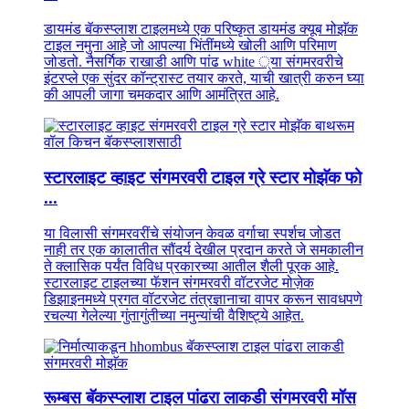
डायमंड बॅकस्प्लाश टाइलमध्ये एक परिष्कृत डायमंड क्यूब मोझॅक
टाइल नमुना आहे जो आपल्या भिंतींमध्ये खोली आणि परिमाण
जोडतो. नैसर्गिक राखाडी आणि पांढ white ्या संगमरवरीचे
इंटरप्ले एक सुंदर कॉन्ट्रास्ट तयार करते, याची खात्री करुन घ्या
की आपली जागा चमकदार आणि आमंत्रित आहे.
स्टारलाइट व्हाइट संगमरवरी टाइल ग्रे स्टार मोझॅक फो
...
या विलासी संगमरवरींचे संयोजन केवळ वर्गाचा स्पर्शच जोडत
नाही तर एक कालातीत सौंदर्य देखील प्रदान करते जे समकालीन
ते क्लासिक पर्यंत विविध प्रकारच्या आतील शैली पूरक आहे.
स्टारलाइट टाइलच्या फॅशन संगमरवरी वॉटरजेट मोज़ेक
डिझाइनमध्ये प्रगत वॉटरजेट तंत्रज्ञानाचा वापर करून सावधपणे
रचल्या गेलेल्या गुंतागुंतीच्या नमुन्यांची वैशिष्ट्ये आहेत.
रूम्बस बॅकस्प्लाश टाइल पांढरा लाकडी संगमरवरी मॉस