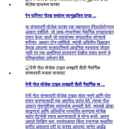
रेन फॉरेस्ट गोल्ड समांतर सानुकूलित दगड ...
या संगमरवरी मोज़ेक फरशा एक जबरदस्त पॅरेललॅलोग्राम
आकार दर्शविते, जो उच्च-गुणवत्तेच्या नैसर्गिक दगडापासून
तयार केला जातो जो पावसाच्या जंगलातील सोन्याचे
श्रीमंत, उबदार टोन दर्शवितो. त्यांची अद्वितीय डिझाइन
केवळ आपल्या सजावटीमध्ये आधुनिक स्वभावच जोडत
नाही तर एक आमंत्रित वातावरण देखील तयार करते जे
परिष्कृततेला उत्तेजन देते.
पेनी गोल मोज़ेक टाइल लक्झरी शैली नैसर्गिक मा ...
पेनी गोल संगमरवरी मोज़ेक टाइल सुंदर नमुने आणि पोत
तयार करण्यासाठी एक अष्टपैलू उपाय देते. त्याचा गोल
आकार गुंतागुंतीच्या व्यवस्थेस अनुमती देतो, ज्यामुळे डोळा
काढणारा आणि अतिथींना प्रभावित करणार्‍या मोज़ेक
फ्लोर पॅटर्नची रचना करण्यासाठी ते योग्य बनते. आपण
आपले लिव्हिंग रूम, स्वयंपाकघर किंवा स्नानगृह सुधारित
करीत असलात तरी या फरशा आपल्या जागेत अखंड