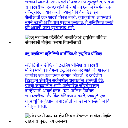
राखाडी लाकडी संगमरवरी मोज़ेक आणि कुरकुरीत, पांढर्‍या
संगमरवरीच्या स्वच्छ ओळींचे संयोजन एक आश्चर्यकारक
कॉन्ट्रास्ट तयार करते, ज्यामुळे विविध डिझाइन
शैलीसाठी एक आदर्श निवड बनते. गुंतागुंतीच्या डायमंडचे
नमुने खोली आणि पोत प्रदान करतात, हे सुनिश्चित करते
की आपली जागा दृश्यास्पद आहे.
ब्लू मराविला व्हॅलेंटिनो बार्डीग्लिओ ट्यूलिप पॉलिश ...
व्हॅलेंटिनो बार्डीग्लिओ ट्यूलिप पॉलिश संगमरवरी
मोज़ेकमध्ये एक वेगळा ट्यूलिप आकार आहे जो आपल्या
जागांवर एक कलात्मक स्वभाव जोडतो. हे अद्वितीय
डिझाइन अंतहीन सर्जनशील शक्यतांना अनुमती देते,
यामुळे समकालीन आणि पारंपारिक सौंदर्यशास्त्र
दोन्हीसाठी आदर्श बनते. मऊ, पॉलिश फिनिश
संगमरवरीच्या नैसर्गिक वेनिंगला वाढवते, ज्यामुळे एक
अत्याधुनिक देखावा तयार होतो जो डोळा पकडतो आणि
कौतुक करतो.