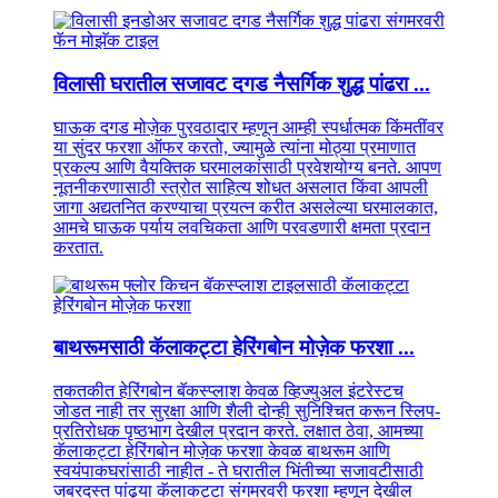
विलासी घरातील सजावट दगड नैसर्गिक शुद्ध पांढरा ...
घाऊक दगड मोज़ेक पुरवठादार म्हणून आम्ही स्पर्धात्मक किंमतींवर
या सुंदर फरशा ऑफर करतो, ज्यामुळे त्यांना मोठ्या प्रमाणात
प्रकल्प आणि वैयक्तिक घरमालकांसाठी प्रवेशयोग्य बनते. आपण
नूतनीकरणासाठी स्त्रोत साहित्य शोधत असलात किंवा आपली
जागा अद्यतनित करण्याचा प्रयत्न करीत असलेल्या घरमालकात,
आमचे घाऊक पर्याय लवचिकता आणि परवडणारी क्षमता प्रदान
करतात.
बाथरूमसाठी कॅलाकट्टा हेरिंगबोन मोज़ेक फरशा ...
तकतकीत हेरिंगबोन बॅकस्प्लाश केवळ व्हिज्युअल इंटरेस्टच
जोडत नाही तर सुरक्षा आणि शैली दोन्ही सुनिश्चित करून स्लिप-
प्रतिरोधक पृष्ठभाग देखील प्रदान करते. लक्षात ठेवा, आमच्या
कॅलाकट्टा हेरिंगबोन मोज़ेक फरशा केवळ बाथरूम आणि
स्वयंपाकघरांसाठी नाहीत - ते घरातील भिंतीच्या सजावटीसाठी
जबरदस्त पांढर्‍या कॅलाकट्टा संगमरवरी फरशा म्हणून देखील