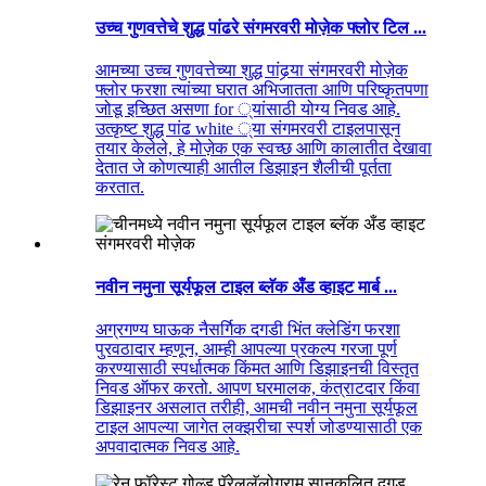
उच्च गुणवत्तेचे शुद्ध पांढरे संगमरवरी मोज़ेक फ्लोर टिल ...
आमच्या उच्च गुणवत्तेच्या शुद्ध पांढर्‍या संगमरवरी मोज़ेक
फ्लोर फरशा त्यांच्या घरात अभिजातता आणि परिष्कृतपणा
जोडू इच्छित असणा for ्यांसाठी योग्य निवड आहे.
उत्कृष्ट शुद्ध पांढ white ्या संगमरवरी टाइलपासून
तयार केलेले, हे मोज़ेक एक स्वच्छ आणि कालातीत देखावा
देतात जे कोणत्याही आतील डिझाइन शैलीची पूर्तता
करतात.
नवीन नमुना सूर्यफूल टाइल ब्लॅक अँड व्हाइट मार्ब ...
अग्रगण्य घाऊक नैसर्गिक दगडी भिंत क्लेडिंग फरशा
पुरवठादार म्हणून, आम्ही आपल्या प्रकल्प गरजा पूर्ण
करण्यासाठी स्पर्धात्मक किंमत आणि डिझाइनची विस्तृत
निवड ऑफर करतो. आपण घरमालक, कंत्राटदार किंवा
डिझाइनर असलात तरीही, आमची नवीन नमुना सूर्यफूल
टाइल आपल्या जागेत लक्झरीचा स्पर्श जोडण्यासाठी एक
अपवादात्मक निवड आहे.