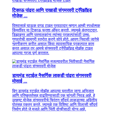
टिकाऊ पांढरा आणि राखाडी संगमरवरी ट्रॅपेझॉइड
मोज़ेक ...
विश्वासार्ह घाऊक दगड टाइल पुरवठादार म्हणून आम्ही स्पर्धात्मक
किंमतींवर या टिकाऊ फरशा ऑफर करतो, ज्यामुळे कंत्राटदार,
डिझाइनर आणि घरमालकांना त्यांच्या प्रकल्पांसाठी उच्च-
गुणवत्तेची सामग्री स्त्रोत करणे सोपे होते. आपण निवासी जागेचे
नूतनीकरण करीत असाल किंवा व्यावसायिक प्रकल्पात काम
करत असाल तर आमचे संगमरवरी ट्रॅपीझॉइड मोझॅक टाइल
आपल्या गरजा पूर्ण करतात.
डायमंड स्टाईल नैसर्गिक लाकडी पांढरा संगमरवरी
मोसाई ...
बिग डायमंड स्टाईल मोझॅक आपल्या घरातील जागा अभिजात
आणि परिष्कृततेसह वाढविण्यासाठी एक चांगली निवड आहे. हे
उत्कृष्ट मोज़ेक संगमरवरीचे चिरंतन सौंदर्य लाकडाच्या अद्वितीय
पोतसह एकत्र करते, ज्यामुळे एक विशिष्ट आणि विलासी सौंदर्य
निर्माण होते जे मजले आणि भिंती दोन्हीसाठी योग्य आहे.