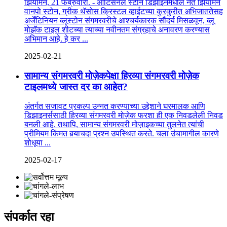
झियामेन, 21 फेब्रुवारी. - आर्टिसॅनल स्टोन डिझाइनमधील नेते झियामेन
वानपो स्टोन, ग्रीक थॅसोस क्रिस्टल व्हाईटच्या कुरकुरीत अभिजाततेसह
अर्जेंटिनियन ब्लूस्टोन संगमरवरीचे आश्चर्यकारक सौंदर्य मिसळवून, ब्लू
मोझॅक टाइल शीटच्या त्याच्या नवीनतम संग्रहाचे अनावरण करण्यास
अभिमान आहे. हे कर ...
2025-02-21
सामान्य संगमरवरी मोज़ेकपेक्षा हिरव्या संगमरवरी मोज़ेक
टाइलमध्ये जास्त दर का आहेत?
अंतर्गत सजावट प्रकल्प उन्नत करण्याच्या उद्देशाने घरमालक आणि
डिझाइनर्ससाठी हिरव्या संगमरवरी मोज़ेक फरशा ही एक निवडलेली निवड
बनली आहे. तथापि, सामान्य संगमरवरी मोज़ाइकच्या तुलनेत त्यांची
प्रीमियम किंमत बर्‍याचदा प्रश्न उपस्थित करते. चला उंचामागील कारणे
शोधूया ...
2025-02-17
संपर्कात रहा