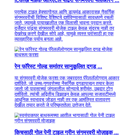
टिकाऊ मोहक ओरिएंटल पांढरा संगमरवरी फ्लोअरिंग ...
प्रत्येक टाइल हेक्सागोनल आणि डायमंड आकारासह नैसर्गिक
संगमरवरीची विशिष्ट वैशिष्ट्ये दर्शविण्यासाठी सावधपणे रचली
जाते, ज्यामुळे पायाखालील एक विलासी भावना प्रदान करते.
दर्जेदार पांढर्‍या संगमरवरी मोज़ेक टाइल केवळ सुंदरच नाही तर
देखरेख करणे देखील सोपे आहे, यामुळे व्यस्त घरांसाठी हा एक
व्यावहारिक पर्याय बनला आहे.
रेन फॉरेस्ट गोल्ड समांतर सानुकूलित दगड ...
या संगमरवरी मोज़ेक फरशा एक जबरदस्त पॅरेललॅलोग्राम आकार
दर्शविते, जो उच्च-गुणवत्तेच्या नैसर्गिक दगडापासून तयार केला
जातो जो पावसाच्या जंगलातील सोन्याचे श्रीमंत, उबदार टोन
दर्शवितो. त्यांची अद्वितीय डिझाइन केवळ आपल्या सजावटीमध्ये
आधुनिक स्वभावच जोडत नाही तर एक आमंत्रित वातावरण
देखील तयार करते जे परिष्कृततेला उत्तेजन देते.
किचसाठी गोल पेनी टाइल ग्रीन संगमरवरी मोज़ाइक ...