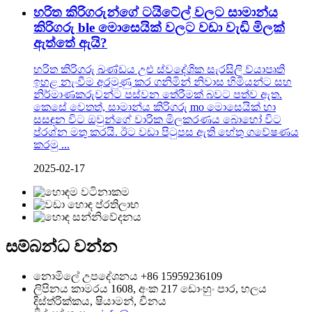
හරිත කිරිගරුන්ගේ ටයිටේල් වලට සාමාන්ය
කිරිගරු ble මොසෙයික් වලට වඩා වැඩි මිලක්
ඇත්තේ ඇයි?
හරිත කිරිගරු ඛණ්ඩය උළු ස්වදේශික සැරසිලි ව්යාපෘති
ඉහළ නැංවීම අරමුණු කර ගනිමින් නිවාස හිමියන්ට සහ
නිර්මාණකරුවන්ට පස්වන තේරීමක් බවට පත්ව ඇත.
කෙසේ වෙතත්, සාමාන්ය කිරිගරු mo මොසෙයික් හා
සසඳන විට ඔවුන්ගේ වාරික මිලකරණය බොහෝ විට
ප්රශ්න මතු කරයි. ඊට වඩා පිටුපස ඇති හේතු ගවේෂණය
කරමු ...
2025-02-17
සම්බන්ධ වන්න
නොමිලේ උපදේශනය
+86 15959236109
ලිපිනය
කාමරය 1608, අංක 217 ඩොංහුං පාර, හලය
දිස්ත්රික්කය, ෂියාමන්, චීනය