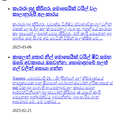
කැරාරා සුදු කිරිගරු මොසෙයික් ටයිල් වල
කාලානුරූපී අලංකාරය
කැරාරා සුදු කිරිගරු, වඩාත්ම විශිෂ්ට ස්වාභාවික ගල් වලින්
එකක් ලෙස දිගු කලක් සමරනු ලැබ ඇත. ඉතාලියේ කැරාරා
කලාපයෙන් ලබාගත් මෙම කිරිගරු, එහි කැපී පෙනෙන සුදු
පසුබිම සහ සියුම් අළු වෙටිනි විසින් සංලක්ෂිත වේ ...
2025-03-06
කාලෙන් තොර නිල් මොසෙයික් ටයිල් ෂීට් සමඟ
ඔබේ අවකාශය ඔසවන්න: සොබාදහමේ පලත්
ගල් වලින් සොයා ගන්න
Xiamen, පෙබරවාරි 21. - ශිල්පීන්ගේ ගල් නිර්මාණයේ
නායකයෙකු වන ෂියාමන් වෝපෝ ස්ටෝන් ග්රීක තසස් ස්
stal ටික සුදු පැහැති හැපෙනසුළු අලංකාරය සමඟ
ආර්ජන්ටිනියානු බ්ලූස්ටෝන් කිරිගරු of යාගේ කැපී
පෙනෙන සුන්දරත්වය මුළුමනින්ම මුදා හැරීම ගැන
ආඩම්බර වේ. මේ වක්රය ...
2025-02-21