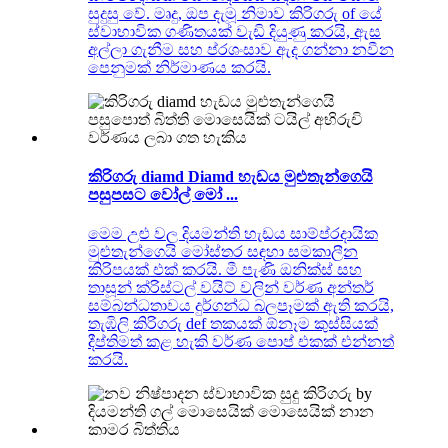
සුදුසු වේ. මෘදු, ඔප දැමූ නිමාව කිරිගරු of යේ
ස්වාභාවික ගණිතයක් වැඩි දියුණු කරයි, ඇස
අල්ලා ගැනීම සහ ප්රශංසාව ඇද ගන්නා නවීන
පෙනුමක් නිර්මාණය කරයි.
කිරිගරු diamd Diamd හැඩය මුළුතැන්ගෙයි
පසුපසට වෝල් මෝ ...
මෙම උළු වල දියමන්ති හැඩය සාම්ප්රදායික
මුළුතැන්ගෙයි මෝස්තර සඳහා සමකාලීන
කිරිපයක් එක් කරයි. මී පැණි ඔනික්ස් සහ
තාසූන් ක්රිස්ටල් වයිට් වලින් වර්ණ අන්තර්
සම්බන්ධතාවය දුර්ගන්ධ බලපෑමක් ඇති කරයි,
තැඹිලි කිරිගරු def තකයක් ඕනෑම කුස්සියක්
දීප්තිමත් කළ හැකි වර්ණ පොප් එකක් එන්නත්
කරයි.