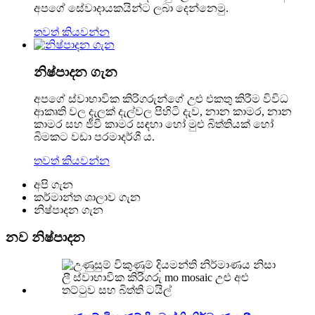
අපගේ සේවාදායකයින්ට ලබා දෙන්නෙමු.
තවත් කියවන්න
නිෂ්පාදන ගැන
අපගේ ස්වාභාවික කිරිගරුන්ගේ උළු එකතු කිරීම විවිධ
ආකෘති වල දැලක් දැල්වල පිහිටි දැව, නාන කාමර, නාන
කාමර සහ ජීවී කාමර සඳහා හෝ මුළු බිත්තියක් හෝ
බිමකට වඩා පරමාදර්ශී ය.
තවත් කියවන්න
අපි ගැන
කර්මාන්ත ශාලාව ගැන
නිෂ්පාදන ගැන
නව නිෂ්පාදන