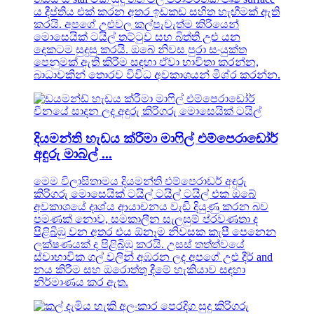
ය දීප්තිය එක් කරන අතර ඉඩකඩ සහිත හැඟීමක් ඇති
කරයි. අපගේ උළුවල කල්පැවැත්ම කිරියෙන්
මොසෙයික් ටයිල් තට්ටුව සහ බිත්ති උළු යන
දෙකටම සුදුසු කරයි. ඔබේ නිවස පුරා සංයුක්ත
පෙනුමක් ඇති කිරීම සඳහා ඒවා භාවිතා කරන්න,
බාධාවකින් තොරව විවිධ අවකාශයන් මිශ්ර කරන්න.
දියමන්ති හැඩය ක්රීමා මාෆිල් එම්පෙරාඩෝර්
අඳුරු මාබ්ල් ...
මෙම විලාසිතාමය දියමන්ති එම්පෙරාඩර් අඳුරු
කිරිගරු මොසෙයික් ටයිල් ටයිල් ටයිල් එක ඔබේ
අවකාශයේ දෘශ්ය ආයාචනය වැඩි දියුණු කරන බව
පමණක් නොව, සමකාලීන සැලසුම් ප්රවණතා ද
පිළිබිඹු වන අතර එය ඕනෑම නිවසක කැපී පෙනෙන
ලක්ෂණයක් ද පිළිබිඹු කරයි. උසස් තත්ත්වයේ
ස්වාභාවික ගල් වලින් අඹරන ලද අපගේ උළු දීර් and
නය කිරීම සහ ඔරොත්තු දීමේ හැකියාව සඳහා
නිර්මාණය කර ඇත.