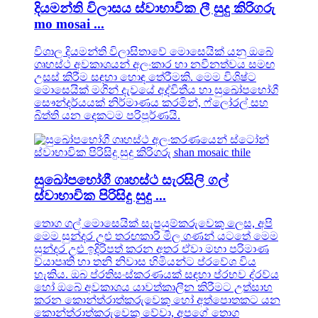
දියමන්ති විලාසය ස්වාභාවික ලී සුදු කිරිගරු
mo mosai ...
විශාල දියමන්ති විලාසිතාවේ මොසෙයික් යනු ඔබේ
ගෘහස්ථ අවකාශයන් අලංකාර හා නවීනත්වය සමඟ
උසස් කිරීම සඳහා හොඳ තේරීමකි. මෙම විශිෂ්ට
මොසෙයික් මගින් දැවයේ අද්විතීය හා සුඛෝපභෝගී
සෞන්දර්යයක් නිර්මාණය කරමින්, ෆ්ලෝරල් සහ
බිත්ති යන දෙකටම පරිපූර්ණයි.
සුඛෝපභෝගී ගෘහස්ථ සැරසිලි ගල්
ස්වාභාවික පිරිසිදු සුදු ...
තොග ගල් මොසෙයික් සැපයුම්කරුවෙකු ලෙස, අපි
මෙම සුන්දර උළු තරඟකාරී මිල ගණන් යටතේ මෙම
සුන්දර උළු ඉදිරිපත් කරන අතර ඒවා මහා පරිමාණ
ව්යාපෘති හා තනි නිවාස හිමියන්ට ප්රවේශ විය
හැකිය. ඔබ ප්රතිසංස්කරණයක් සඳහා ප්රභව ද්රව්ය
හෝ ඔබේ අවකාශය යාවත්කාලීන කිරීමට උත්සාහ
කරන කොන්ත්රාත්කරුවෙකු හෝ අත්පොතකට යන
කොන්ත්රාත්කරුවෙකු වේවා, අපගේ තොග