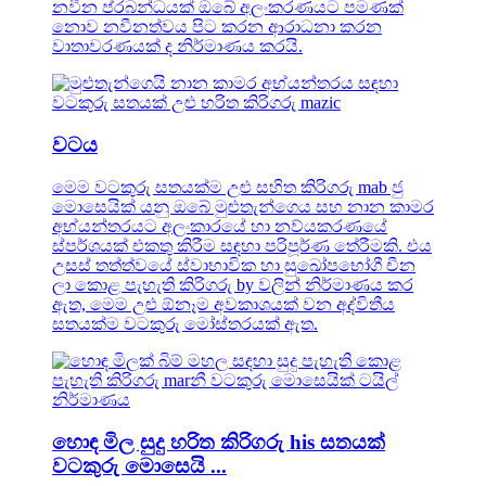
නවීන ප්රබන්ධයක් ඔබේ අලංකරණයට පමණක්
නොව නවීනත්වය පිට කරන ආරාධනා කරන
වාතාවරණයක් ද නිර්මාණය කරයි.
වටය
මෙම වටකුරු සතයක්ම උළු සහිත කිරිගරු mab ජු
මොසෙයික් යනු ඔබේ මුළුතැන්ගෙය සහ නාන කාමර
අභ්යන්තරයට අලංකාරයේ හා නව්යකරණයේ
ස්පර්ශයක් එකතු කිරීම සඳහා පරිපූර්ණ තේරීමකි. එය
උසස් තත්ත්වයේ ස්වාභාවික හා සුඛෝපභෝගී චීන
ලා කොළ පැහැති කිරිගරු by වලින් නිර්මාණය කර
ඇත, මෙම උළු ඕනෑම අවකාශයක් වන අද්විතීය
සතයක්ම වටකුරු මෝස්තරයක් ඇත.
හොඳ මිල සුදු හරිත කිරිගරු his සතයක්
වටකුරු මොසෙයි ...