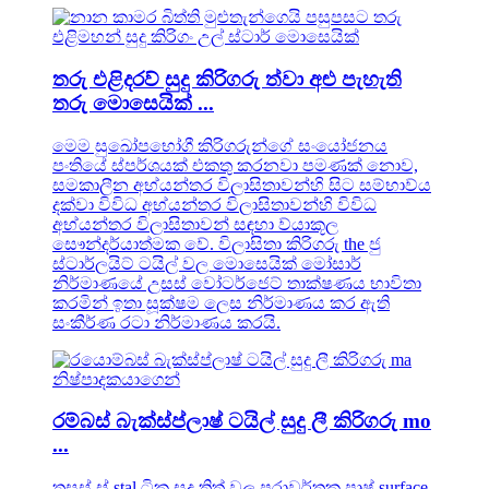
තරු එළිදරව් සුදු කිරිගරු ත්වා අළු පැහැති
තරු මොසෙයික් ...
මෙම සුඛෝපභෝගී කිරිගරුන්ගේ සංයෝජනය
පංතියේ ස්පර්ශයක් එකතු කරනවා පමණක් නොව,
සමකාලීන අභ්යන්තර විලාසිතාවන්හි සිට සම්භාව්ය
දක්වා විවිධ අභ්යන්තර විලාසිතාවන්හි විවිධ
අභ්යන්තර විලාසිතාවන් සඳහා ව්යාකූල
සෞන්දර්යාත්මක වේ. විලාසිතා කිරිගරු the ජු
ස්ටාර්ලයිට් ටයිල් වල මොසෙයික් මෝසාර්
නිර්මාණයේ උසස් වෝටර්ජෙට් තාක්ෂණය භාවිතා
කරමින් ඉතා සූක්ෂම ලෙස නිර්මාණය කර ඇති
සංකීර්ණ රටා නිර්මාණය කරයි.
රම්බස් බැක්ස්ප්ලාෂ් ටයිල් සුදු ලී කිරිගරු mo
...
තසස් ස් stal ටික සුදු තිත් වල පරාවර්තක පෘෂ් surface