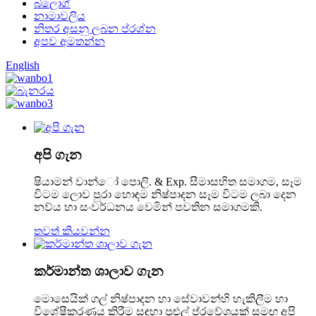
බ්ලොග්
නාමාවලිය
නිතර අසනු ලබන ප්රශ්න
අපව අමතන්න
English
අපි ගැන
ෂියාමන් වාන්ෝ පොලි. & Exp. සීමාසහිත සමාගම, සෑම
විටම ලොව පුරා හොඳම නිෂ්පාදන සෑම විටම ලබා දෙන
නව්ය හා සංවර්ධනය වෙමින් පවතින සමාගමකි.
තවත් කියවන්න
කර්මාන්ත ශාලාව ගැන
මොසෙයික් ගල් නිෂ්පාදන හා සේවාවන්හි හැකිලීම හා
විශේෂීකරණය කිරීම සඳහා පුළුල් ප්රවේශයක් සමඟ අපි