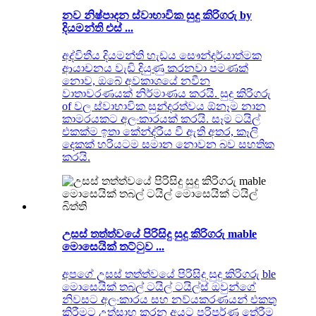
නව නිෂ්පාදන ස්වාභාවික සුදු කිරිගරු by
දියමන්ති එස් ...
අද්විතීය දියමන්ති හැඩය සෞන්දර්යාත්මක
ආයාචනය වැඩි දියුණු කරනවා පමණක්
නොව, ඔබේ අවකාශයේ නවීන
වාතාවරණයක් නිර්මාණය කරයි. සුදු කිරිගරු
of වල ස්වාභාවික සුන්දරත්වය ඕනෑම නාන
කාමරයකට අලංකාරයක් කරයි. සෑම ටයිල්
එකක්ම ඉතා කේන්ද්රීය වී ඇති අතර, කෑලි
දෙකක් හරියටම සමාන නොවන බව සහතික
කරයි.
උසස් තත්ත්වයේ පිරිසිදු සුදු කිරිගරු mable
මොසෙයික් තට්ටුව ...
අපගේ උසස් තත්ත්වයේ පිරිසිදු සුදු කිරිගරු ble
මොසෙයික් තබල් ටයිල් ටයිල්ස් ඔවුන්ගේ
නිවසට අලංකාරය සහ නව්යකරණයන් එකතු
කිරීමට උත්සාහ කරන අයට පරිපූර්ණ තේරීම