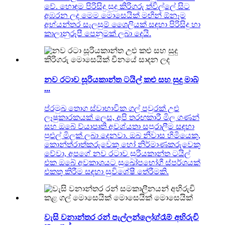
වේ. හොඳම පිරිසිදු සුදු කිරිගරු ත්විල්ලේ සිට
අඹරන ලද මෙම මොසෙයික් මඟින් ඕනෑම
අභ්යන්තර සැලසුම් ශෛලියක් සඳහා පිරිසිදු හා
කාලානුරූපී පෙනුමක් ලබා දෙයි.
නව රටාව සූරියකාන්ත ටයිල් කළු සහ සුදු මාබ්
...
ප්රමුඛ තොග ස්වාභාවික ගල් පවුරක් උළු
ලෑෂුකාරකයක් ලෙස, අපි තරඟකාරී මිල ගණන්
සහ ඔබේ ව්යාපෘති අවශ්යතා සපුරාලීම සඳහා
පුළුල් මිලක් ලබා දෙනවා. ඔබ නිවාස හිමියෙකු,
කොන්ත්රාත්කරුවෙකු හෝ නිර්මාණකරුවෙකු
වේවා, අපගේ නව රටාව සූරියකාන්ත ටයිල්
එක ඔබේ අවකාශයට සුඛෝපභෝගී ස්පර්ශයක්
එකතු කිරීම සඳහා සුවිශේෂී තේරීමකි.
වැසි වනාන්තර රන් පැල්ලන්ලෝග්රෑම් අභිරුචි