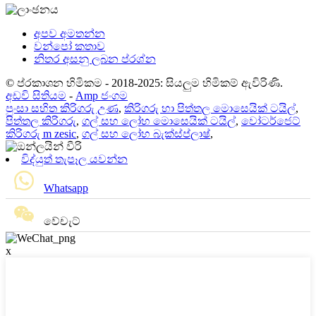
අපව අමතන්න
වන්පෝ කතාව
නිතර අසනු ලබන ප්රශ්න
© ප්රකාශන හිමිකම - 2018-2025: සියලුම හිමිකම් ඇවිරිණි.
අඩවි සිතියම
-
Amp ජංගම
පුංසා සහිත කිරිගරු උණ
,
කිරිගරු හා පිත්තල මොසෙයික් ටයිල්
,
පිත්තල කිරිගරු
,
ගල් සහ ලෝහ මොසෙයික් ටයිල්
,
වෝටර්ජෙට්
කිරිගරු m ​​zesic
,
ගල් සහ ලෝහ බැක්ස්ප්ලාෂ්
,
විද්යුත් තැපෑල යවන්න
Whatsapp
වේචැට්
x