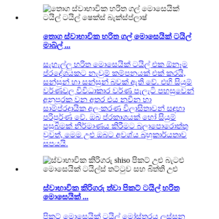
තොග ස්වාභාවික හරිත ගල් මොසෙයික් ටයිල්
මාබ්ල් ...
සැහැල්ලු හරිත මොසෙයික් ටයිල් එක ඕනෑම
ප්රදේශයකට නැවුම් කම්පනයක් එක් කරයි,
සන්සුන් හා සන්සුන් බවක් ඇති වේ. එහි සියුම්
වර්ණවල විවිධාකාර වර්ණ පැලැටි පහසුවෙන්
අනුපූරක වන අතර එය නවීන හා
සාම්ප්රදායික අලංකරණ විලාසිතාවන් සඳහා
පරිපූර්ණ වේ. ඔබ ප්රකාශයක් හෝ සියුම්
පසුබිමක් නිර්මාණය කිරීමට බලාපොරොත්තු
වුවත්, මෙම උළු ඔබට අවශ්ය බහුකාර්යතාව
සපයයි.
ස්වාභාවික කිරිගරු ත්වා පිකට් ටයිල් හරිත
මොසෙයික් ...
පිකට් මොසෙයික් ටයිල් මෝස්තරය ලස්සන