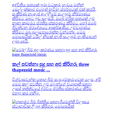
අද්විතීය සතයක් පුරා වටකුරු හැඩය මඟින්
සෙල්ලක්කාර එහෙත් නවීන ස්පර්ශයක් එක් කරයි,
සංකීර්ණ හා ඇස් ඇල්ලීමේ සැලසුම් නිර්මාණය
කිරීමට ඔබට ඉඩ සලසයි. ඔබේ හරිත සතයක් උළු
නාන කාමරය ප්රතිසංස්කරණය කිරීමට හෝ ඔබේ
ජීවත්වන ප්රදේශයට ආකර්ෂණීය උච්චාරණය
කිරීමට ඔබ බලාපොරොත්තු වන්නේද, මෙම
මොසෙයික් ටයිල් නිමක් නැති සැලසුම් හැකියාවන්
ලබා දෙයි.
කල් පවත්නා සුදු සහ අළු කිරිගරු three
thapezoid mosic ...
විශ්වාසවන්ත තොග බිම් සැපයුම්කරුවෙකු ලෙස, අපි
මෙම කල් පවතින උළු ඔවුන්ගේ ව්යාපෘති සඳහා
උසස් තත්ත්වයේ ද්රව්ය ප්රතිසංස්කරණය කිරීම
පහසු කර ගනිමු.