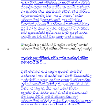
දෘශ්ය රිද්මයක් නිර්මාණය කරමින් එය විවිධ
ප්රදේශ සඳහා කදිම තේරීමක් කරයි. සන්සුන්
හා ආකර්ෂණීය කුස්සියක් නිර්මාණය කිරීමට
බලාපොරොත්තු වන අයට, අපගේ හරිත
මොසෙයික් මුළුතැන්ගෙයි උළු පරිපූර්ණ
විසඳුමක් ලබා දෙයි. හරිතයේ සන්සුන් වර්ණ
සුදු හෝ ලී කැබැල්ලකට අනුපූරක වන අතර,
නව සූපශාස්ත්ර අවකාශය වැඩි දියුණු කරන
නැවුම් හා විචිත්ර වායුගෝලයක් සපයයි.
කැරාරා සුදු කිරිගරු ත්වා කුඩා ගඩොල් රසික
මොසෙයික් ටී ...
ගුණාත්මකභාවය සඳහා අපගේ කැපවීම
යන්නෙන් අදහස් කරන්නේ ඔබේ ව්යාපෘතිවල
සුන්දරත්වය ඉහළ නංවන හොඳම ස්වාභාවික
ගල් මොසෙයික් බිත්ති උළු ලැබෙන බව ඔබට
විශ්වාස කළ හැකිය. ඔබ ඔබේ නිවස
අලුත්වැඩියා කිරීම හෝ වාණිජ අවකාශයක්
මත වැඩ කිරීම, මෙම ස්වාභාවික ගල්
මොසෙයික් වෝල් උළු ඔබේ අලංකරණය ඉහළ