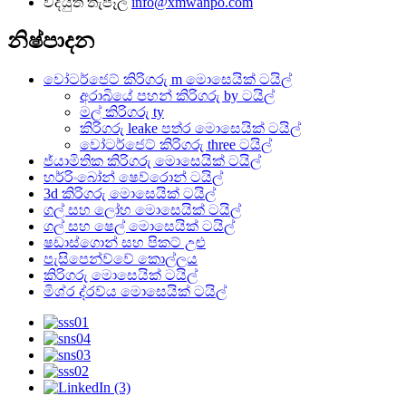
විද්යුත් තැපෑල
info@xmwanpo.com
නිෂ්පාදන
වෝටර්ජෙට් කිරිගරු m ​​මොසෙයික් ටයිල්
අරාබියේ පහන් කිරිගරු by ටයිල්
මල් කිරිගරු ty
කිරිගරු leake පත්ර මොසෙයික් ටයිල්
වෝටර්ජෙට් කිරිගරු three ටයිල්
ජ්යාමිතික කිරිගරු මොසෙයික් ටයිල්
හර්රිංබෝන් ෂෙව්රොන් ටයිල්
3d කිරිගරු මොසෙයික් ටයිල්
ගල් සහ ලෝහ මොසෙයික් ටයිල්
ගල් සහ ෂෙල් මොසෙයික් ටයිල්
ෂඩාස්ගොන් සහ පිකට් උළු
පැසිපෙන්ව්වේ කොල්ලය
කිරිගරු මොසෙයික් ටයිල්
මිශ්ර ද්රව්ය මොසෙයික් ටයිල්