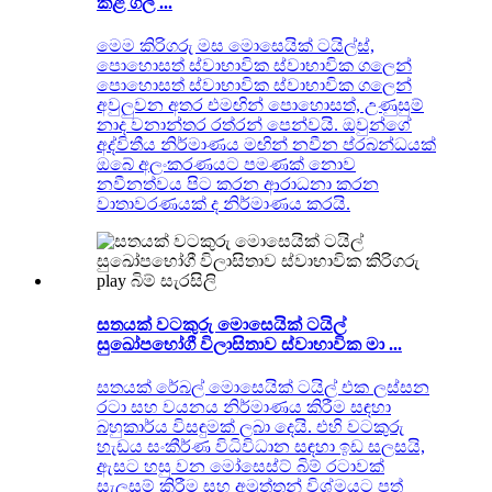
කළ ගල් ...
මෙම කිරිගරු මස මොසෙයික් ටයිල්ස්,
පොහොසත් ස්වාභාවික ස්වාභාවික ගලෙන්
පොහොසත් ස්වාභාවික ස්වාභාවික ගලෙන්
අවුලුවන අතර එමඟින් පොහොසත්, උණුසුම්
නාද වනාන්තර රත්රන් පෙන්වයි. ඔවුන්ගේ
අද්විතීය නිර්මාණය මඟින් නවීන ප්රබන්ධයක්
ඔබේ අලංකරණයට පමණක් නොව
නවීනත්වය පිට කරන ආරාධනා කරන
වාතාවරණයක් ද නිර්මාණය කරයි.
සතයක් වටකුරු මොසෙයික් ටයිල්
සුඛෝපභෝගී විලාසිතාව ස්වාභාවික මා ...
සතයක් රේබල් මොසෙයික් ටයිල් එක ලස්සන
රටා සහ වයනය නිර්මාණය කිරීම සඳහා
බහුකාර්ය විසඳුමක් ලබා දෙයි. එහි වටකුරු
හැඩය සංකීර්ණ විධිවිධාන සඳහා ඉඩ සලසයි,
ඇසට හසු වන මෝසෙස්ට් බිම් රටාවක්
සැලසුම් කිරීම සහ අමුත්තන් විශ්මයට පත්