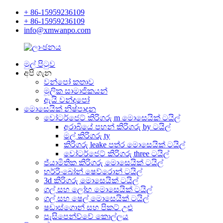
+ 86-15959236109
+ 86-15959236109
info@xmwanpo.com
මුල් පිටුව
අපි ගැන
වන්පෝ කතාව
මූලික සාමාජිකයන්
ඇයි වන්දපෝ
මොසෙයික් නිෂ්පාදන
වෝටර්ජෙට් කිරිගරු m ​​මොසෙයික් ටයිල්
අරාබියේ පහන් කිරිගරු by ටයිල්
මල් කිරිගරු ty
කිරිගරු leake පත්ර මොසෙයික් ටයිල්
වෝටර්ජෙට් කිරිගරු three ටයිල්
ජ්යාමිතික කිරිගරු මොසෙයික් ටයිල්
හර්රිංබෝන් ෂෙව්රොන් ටයිල්
3d කිරිගරු මොසෙයික් ටයිල්
ගල් සහ ලෝහ මොසෙයික් ටයිල්
ගල් සහ ෂෙල් මොසෙයික් ටයිල්
ෂඩාස්ගොන් සහ පිකට් උළු
පැසිපෙන්ව්වේ කොල්ලය