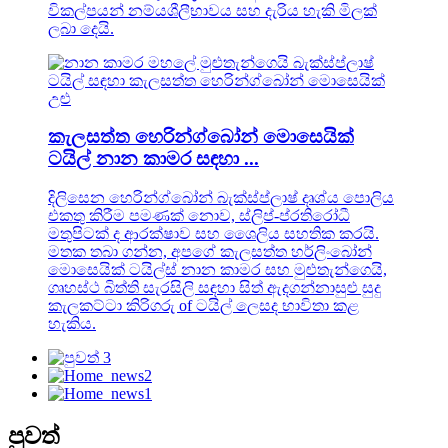
විකල්පයන් නම්යශීලීභාවය සහ දැරිය හැකි මිලක්
ලබා දෙයි.
කැලසත්ත හෙරින්ග්බෝන් මොසෙයික්
ටයිල් නාන කාමර සඳහා ...
දිලිසෙන හෙරින්ග්බෝන් බැක්ස්ප්ලාෂ් දෘශ්ය පොලිය
එකතු කිරීම පමණක් නොව, ස්ලිප්-ප්රතිරෝධී
මතුපිටක් ද ආරක්ෂාව සහ ශෛලිය සහතික කරයි.
මතක තබා ගන්න, අපගේ කැලසත්ත හර්ලිංබෝන්
මොසෙයික් ටයිල්ස් නාන කාමර සහ මුළුතැන්ගෙයි,
ගෘහස්ථ බිත්ති සැරසිලි සඳහා සිත් ඇදගන්නාසුළු සුදු
කැලකට්ටා කිරිගරු of ටයිල් ලෙසද භාවිතා කළ
හැකිය.
පුවත්