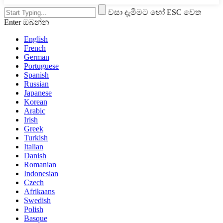
වසා දැමීමට හෝ ESC වෙත
Enter ඔබන්න
English
French
German
Portuguese
Spanish
Russian
Japanese
Korean
Arabic
Irish
Greek
Turkish
Italian
Danish
Romanian
Indonesian
Czech
Afrikaans
Swedish
Polish
Basque