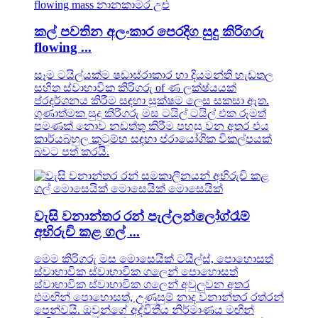
කල් පවතින අලංකාර පෙරදිග සුදු කිරිගරු
flowing ...
සෑම ටයිල්යක්ම ෂඩාස්රාකාර හා දියමන්ති හැඩතල
සහිත ස්වාභාවික කිරිගරු of ණ ලක්ෂ්යයක්
ප්රදර්ශනය කිරීම සඳහා සූක්ෂම ලෙස සකසා ඇත.
ගුණාත්මක සුදු කිරිගරු මස ටයිල් ටයිල් එක රූමත්
පමණක් නොව නඩත්තු කිරීම පහසු වන අතර එය
කාර්යබහුල කුටුම්භ සඳහා ප්රායෝගික විකල්පයක්
බවට පත් කරයි.
වැසි වනාන්තර රන් පැල්ලන්ලෝග්රෑම්
අභිරුචි කළ ගල් ...
මෙම කිරිගරු මස මොසෙයික් ටයිල්ස්, පොහොසත්
ස්වාභාවික ස්වාභාවික ගලෙන් පොහොසත්
ස්වාභාවික ස්වාභාවික ගලෙන් අවුලුවන අතර
එමඟින් පොහොසත්, උණුසුම් නාද වනාන්තර රත්රන්
පෙන්වයි. ඔවුන්ගේ අද්විතීය නිර්මාණය මඟින්