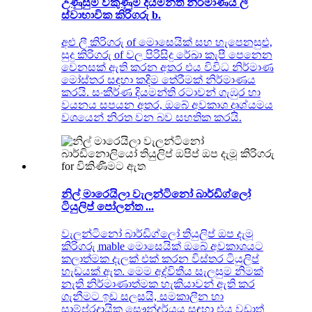
උණුසුම් විකුණුම් දියමන්ති නිර්මාණය ලී
ස්වාභාවික කිරිගරු b.
අළු ලී කිරිගරු of මොසෙයික් සහ හැපෙනසුළු,
සුදු කිරිගරු of වල පිරිසිදු රේඛා කැපී පෙනෙන
වෙනසක් ඇති කරන අතර එය විවිධ නිර්මාණ
මෝස්තර සඳහා කදිම තේරීමක් නිර්මාණය
කරයි. සංකීර්ණ දියමන්ති රටාවන් ගැඹුර හා
වයනය සපයන අතර, ඔබේ අවකාශ දෘශ්යමය
වශයෙන් නිරත වන බව සහතික කරයි.
නිල් මාරෙයිලා වැලන්ටිනෝ බාර්ඩිග්ලෝ
ටියුලිප් පෝලන්ත ...
වැලන්ටිනෝ බාර්ඩිග්ලෝ තියුලිප් ඔප දැමූ
කිරිගරු mable මොසෙයික් ඔබේ අවකාශයට
කලාත්මක දැලක් එක් කරන විස්තර ටියුලිප්
හැඩයක් ඇත. මෙම අද්විතීය සැලසුම නිමක්
නැති නිර්මාණාත්මක හැකියාවන් ඇති කර
ගැනීමට ඉඩ සලසයි, සමකාලීන හා
සාම්ප්රදායික සෞන්දර්යය සඳහා එය වඩාත්