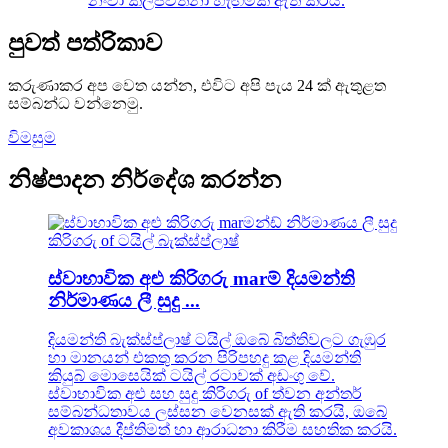
නංවා කල්පවත්නා හැඟීමක් ඇති කරයි.
පුවත් පත්රිකාව
කරුණාකර අප වෙත යන්න, එවිට අපි පැය 24 ක් ඇතුළත
සම්බන්ධ වන්නෙමු.
විමසුම
නිෂ්පාදන නිර්දේශ කරන්න
ස්වාභාවික අළු කිරිගරු marම් දියමන්ති
නිර්මාණය ලී සුදු ...
දියමන්ති බැක්ස්ප්ලාෂ් ටයිල් ඔබේ බිත්තිවලට ගැඹුර
හා මානයන් එකතු කරන පිරිපහදු කළ දියමන්ති
කියුබ් මොසෙයික් ටයිල් රටාවක් අඩංගු වේ.
ස්වාභාවික අළු සහ සුදු කිරිගරු of ත්වන අන්තර්
සම්බන්ධතාවය ලස්සන වෙනසක් ඇති කරයි, ඔබේ
අවකාශය දීප්තිමත් හා ආරාධනා කිරීම සහතික කරයි.