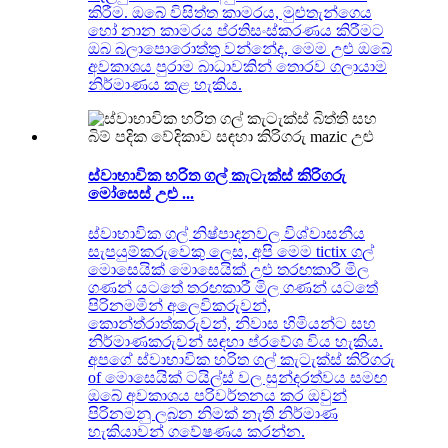
කිරීම. ඔබේ විසිත්ත කාමරය, මුළුතැන්ගෙය
හෝ නාන කාමරය ප්රතිසංස්කරණය කිරීමට
ඔබ බලාපොරොත්තු වන්නේද, මෙම උළු ඔබේ
අවකාශය පුරාම බාධාවකින් තොරව ගලායාම
නිර්මාණය කළ හැකිය.
ස්වාභාවික හරිත ගල් කැටැක්ස් කිරිගරු
මෝසෙස් උළු ...
ස්වාභාවික ගල් නිෂ්පාදනවල විශ්වාසනීය
සැපයුම්කරුවෙකු ලෙස, අපි මෙම tictix ගල්
මොසෙයික් මොසෙයික් උළු තරඟකාරී මිල
ගණන් යටතේ තරඟකාරී මිල ගණන් යටතේ
පිරිනමමින් අලෙවිකරුවන්,
කොන්ත්රාත්කරුවන්, නිවාස හිමියන්ට සහ
නිර්මාණකරුවන් සඳහා ප්රවේශ විය හැකිය.
අපගේ ස්වාභාවික හරිත ගල් කැටැක්ස් කිරිගරු
of මොසෙයික් ටයිල්ස් වල සුන්දරත්වය සමඟ
ඔබේ අවකාශය පරිවර්තනය කර ඔවුන්
පිරිනමනු ලබන නිමක් නැති නිර්මාණ
හැකියාවන් ගවේෂණය කරන්න.