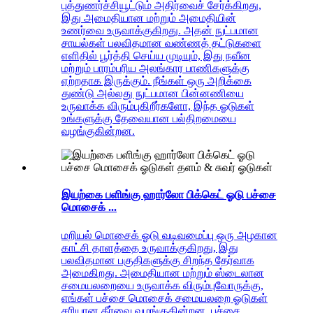
புத்துணர்ச்சியூட்டும் அதிர்வைச் சேர்க்கிறது,
இது அமைதியான மற்றும் அமைதியின்
உணர்வை உருவாக்குகிறது. அதன் நுட்பமான
சாயல்கள் பலவிதமான வண்ணத் தட்டுகளை
எளிதில் பூர்த்தி செய்ய முடியும், இது நவீன
மற்றும் பாரம்பரிய அலங்கார பாணிகளுக்கு
ஏற்றதாக இருக்கும். நீங்கள் ஒரு அறிக்கை
துண்டு அல்லது நுட்பமான பின்னணியை
உருவாக்க விரும்புகிறீர்களோ, இந்த ஓடுகள்
உங்களுக்கு தேவையான பல்திறமையை
வழங்குகின்றன.
இயற்கை பளிங்கு ஹார்லோ பிக்கெட் ஓடு பச்சை
மொசைக் ...
மறியல் மொசைக் ஓடு வடிவமைப்பு ஒரு அழகான
காட்சி தாளத்தை உருவாக்குகிறது, இது
பலவிதமான பகுதிகளுக்கு சிறந்த தேர்வாக
அமைகிறது. அமைதியான மற்றும் ஸ்டைலான
சமையலறையை உருவாக்க விரும்புவோருக்கு,
எங்கள் பச்சை மொசைக் சமையலறை ஓடுகள்
சரியான தீர்வை வழங்குகின்றன. பச்சை