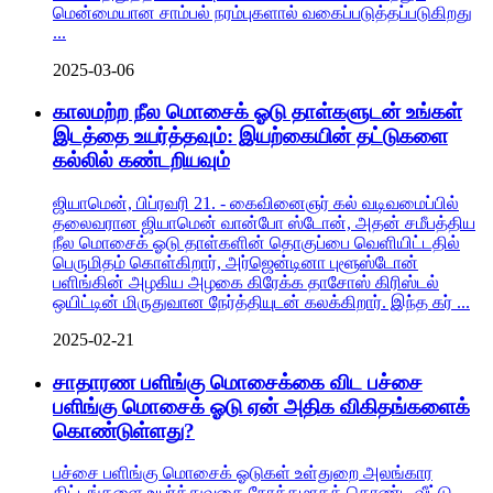
மென்மையான சாம்பல் நரம்புகளால் வகைப்படுத்தப்படுகிறது
...
2025-03-06
காலமற்ற நீல மொசைக் ஓடு தாள்களுடன் உங்கள்
இடத்தை உயர்த்தவும்: இயற்கையின் தட்டுகளை
கல்லில் கண்டறியவும்
ஜியாமென், பிப்ரவரி 21. - கைவினைஞர் கல் வடிவமைப்பில்
தலைவரான ஜியாமென் வான்போ ஸ்டோன், அதன் சமீபத்திய
நீல மொசைக் ஓடு தாள்களின் தொகுப்பை வெளியிட்டதில்
பெருமிதம் கொள்கிறார், அர்ஜென்டினா புளூஸ்டோன்
பளிங்கின் அழகிய அழகை கிரேக்க தாசோஸ் கிரிஸ்டல்
ஒயிட்டின் மிருதுவான நேர்த்தியுடன் கலக்கிறார். இந்த கர் ...
2025-02-21
சாதாரண பளிங்கு மொசைக்கை விட பச்சை
பளிங்கு மொசைக் ஓடு ஏன் அதிக விகிதங்களைக்
கொண்டுள்ளது?
பச்சை பளிங்கு மொசைக் ஓடுகள் உள்துறை அலங்கார
திட்டங்களை உயர்த்துவதை நோக்கமாகக் கொண்ட வீட்டு