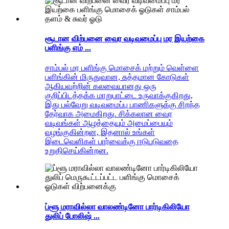
சூடான விற்பனை வைர வடிவமைப்பு மர இயற்கை
பளிங்கு எம் ...
சாம்பல் மர பளிங்கு மொசைக் மற்றும் வெள்ளை
பளிங்கின் மிருதுவான, சுத்தமான கோடுகள்
ஆகியவற்றின் கலவையானது ஒரு
குறிப்பிடத்தக்க மாறுபாட்டை உருவாக்குகிறது,
இது பல்வேறு வடிவமைப்பு பாணிகளுக்கு சிறந்த
தேர்வாக அமைகிறது. சிக்கலான வைர
வடிவங்கள் ஆழத்தையும் அமைப்பையும்
வழங்குகின்றன, இதனால் உங்கள்
இடைவெளிகள் பார்வைக்கு ஈடுபடுவதை
உறுதிசெய்கின்றன.
ப்ளூ மராவில்லா வாலண்டினோ பார்டிகிலியோ
துலிப் போலிஷ் ...