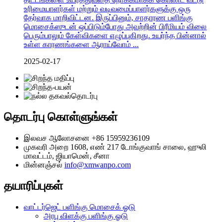
உரிமையாளர்கள் மற்றும் வடிவமைப்பாளர்களுக்கு ஒரு
தேர்வாக மாறிவிட்டன. இருப்பினும், சாதாரண பளிங்கு
மொசைக்ஸுடன் ஒப்பிடும்போது அவற்றின் பிரீமியம் விலை
பெரும்பாலும் கேள்விகளை எழுப்புகிறது. உயர்ந்த பின்னால்
உள்ள காரணங்களை ஆராய்வோம் ...
2025-02-17
தொடர்பு கொள்ளுங்கள்
இலவச ஆலோசனை
+86 15959236109
முகவரி
அறை 1608, எண் 217 டோங்குவாங் சாலை, ஹுலி
மாவட்டம், ஜியாமென், சீனா
மின்னஞ்சல்
info@xmwanpo.com
தயாரிப்புகள்
வாட்டர்ஜெட் பளிங்கு மொசைக் ஓடு
அரபு விளக்கு பளிங்கு ஓடு