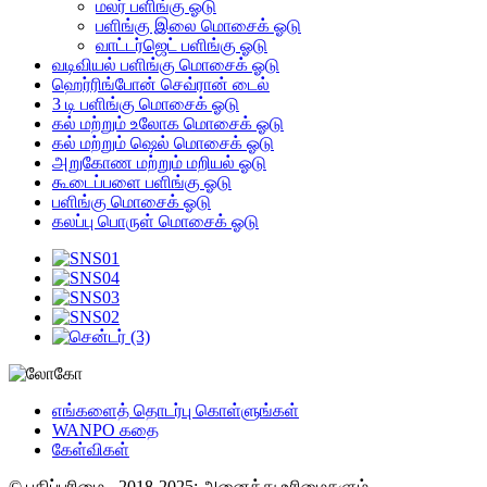
மலர் பளிங்கு ஓடு
பளிங்கு இலை மொசைக் ஓடு
வாட்டர்ஜெட் பளிங்கு ஓடு
வடிவியல் பளிங்கு மொசைக் ஓடு
ஹெர்ரிங்போன் செவ்ரான் டைல்
3 டி பளிங்கு மொசைக் ஓடு
கல் மற்றும் உலோக மொசைக் ஓடு
கல் மற்றும் ஷெல் மொசைக் ஓடு
அறுகோண மற்றும் மறியல் ஓடு
கூடைப்பளை பளிங்கு ஓடு
பளிங்கு மொசைக் ஓடு
கலப்பு பொருள் மொசைக் ஓடு
எங்களைத் தொடர்பு கொள்ளுங்கள்
WANPO கதை
கேள்விகள்
© பதிப்புரிமை - 2018-2025: அனைத்து உரிமைகளும்