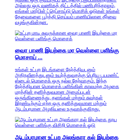
அல்லது ஒரு வணிகத் திட்டத்தில் பணிபுரிந்தாலும்,
எங்கள் மார்பிள் ட்ரெப்சாய்டு மொசிக் ஓடுகள் உங்கள்
தேவைகளை பூர்த்தி செய்யும் பாணியிலான தீர்வை
வழங்குகின்றன.
வைர பாணி இயற்கை மர வெள்ளை பளிங்கு
மொசாய் ...
உங்கள் உட்புற இடங்களை நேர்த்தியுடனும்
அதிநவீனத்துடனும் உயர்த்துவதற்கு பெரிய டயமண்ட்
ஸ்டைல் ​​மொசைக் ஒரு நல்ல தேர்வாகும். இந்த
நேர்த்தியான மொசைக் பளிங்கின் காலமற்ற அழகை
மரத்தின் தனித்துவமான அமைப்புடன்
ஒருங்கிணைத்து, தளங்கள் மற்றும் சுவர்கள்
இரண்டிற்கும் ஏற்ற ஒரு தனித்துவமான மற்றும்
ஆடம்பரமான அழகியலை உருவாக்குகிறது.
ஆடம்பரமான உட்புற அலங்கார கல் இயற்கை