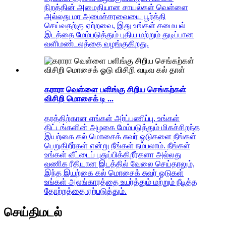
நிறத்தின் அமைதியான சாயல்கள் வெள்ளை
அல்லது மர அமைச்சரவையை பூர்த்தி
செய்வதற்கு ஏற்றவை, இது உங்கள் சமையல்
இடத்தை மேம்படுத்தும் புதிய மற்றும் துடிப்பான
வளிமண்டலத்தை வழங்குகிறது.
கராரா வெள்ளை பளிங்கு சிறிய செங்கற்கள்
விசிறி மொசைக் டி ...
தரத்திற்கான எங்கள் அர்ப்பணிப்பு, உங்கள்
திட்டங்களின் அழகை மேம்படுத்தும் மிகச்சிறந்த
இயற்கை கல் மொசைக் சுவர் ஓடுகளை நீங்கள்
பெறுகிறீர்கள் என்று நீங்கள் நம்பலாம். நீங்கள்
உங்கள் வீட்டைப் புதுப்பிக்கிறீர்களா அல்லது
வணிக ரீதியான இடத்தில் வேலை செய்தாலும்,
இந்த இயற்கை கல் மொசைக் சுவர் ஓடுகள்
உங்கள் அலங்காரத்தை உயர்த்தும் மற்றும் நீடித்த
தோற்றத்தை ஏற்படுத்தும்.
செய்திமடல்