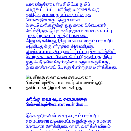
வாலண்டினோ பார்டிகிலியோ துலிப்
மெருகூட்டப்பட்ட பளிங்கு மொசைக் ஒரு
தனித்துவமான துலிப் வடிவத்தைக்
கொண்டுள்ளது, இது உங்கள்
இடைவெளிகளுக்கு ஒரு கலை பிளேயரைச்
சேர்க்கிறது. இந்த தனித்துவமான வடிவமைப்பு
முடிவற்ற படைப்பு சாத்தியங்களை
அனுமதிக்கிறது, இது சமகால மற்றும் பாரம்பரிய
அழகியலுக்கு ஏற்றதாக அமைகிறது.
மென்மையான, மெருகூட்டப்பட்ட பூச்சு பளிங்கின்
இயற்கையான வீங்கை மேம்படுத்துகிறது, இது
ஒரு அதிநவீன தோற்றத்தை உருவாக்குகிறது,
இது கண்ணைப் பிடித்து போற்றுதலை ஈர்க்கிறது.
பளிங்கு வைர வடிவ சமையலறை
பின்சாய்வுக்கோடான சுவர் மோ ...
இந்த ஓடுகளின் வைர வடிவம் பாரம்பரிய
சமையலறை வடிவமைப்புகளுக்கு ஒரு சமகால
பிளேயரை சேர்க்கிறது. ஹனி ஓனிக்ஸ் மற்றும்