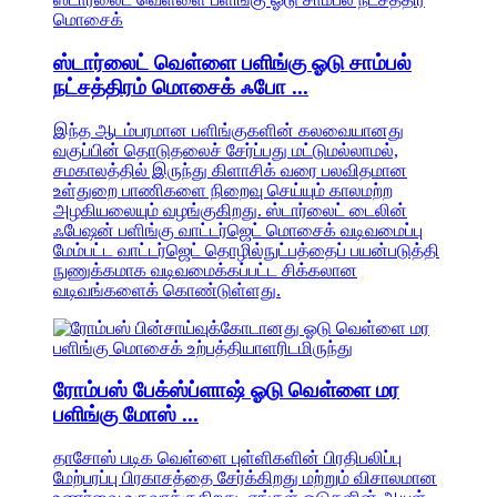
ஸ்டார்லைட் வெள்ளை பளிங்கு ஓடு சாம்பல்
நட்சத்திரம் மொசைக் ஃபோ ...
இந்த ஆடம்பரமான பளிங்குகளின் கலவையானது
வகுப்பின் தொடுதலைச் சேர்ப்பது மட்டுமல்லாமல்,
சமகாலத்தில் இருந்து கிளாசிக் வரை பலவிதமான
உள்துறை பாணிகளை நிறைவு செய்யும் காலமற்ற
அழகியலையும் வழங்குகிறது. ஸ்டார்லைட் டைலின்
ஃபேஷன் பளிங்கு வாட்டர்ஜெட் மொசைக் வடிவமைப்பு
மேம்பட்ட வாட்டர்ஜெட் தொழில்நுட்பத்தைப் பயன்படுத்தி
நுணுக்கமாக வடிவமைக்கப்பட்ட சிக்கலான
வடிவங்களைக் கொண்டுள்ளது.
ரோம்பஸ் பேக்ஸ்ப்ளாஷ் ஓடு வெள்ளை மர
பளிங்கு மோஸ் ...
தாசோஸ் படிக வெள்ளை புள்ளிகளின் பிரதிபலிப்பு
மேற்பரப்பு பிரகாசத்தை சேர்க்கிறது மற்றும் விசாலமான