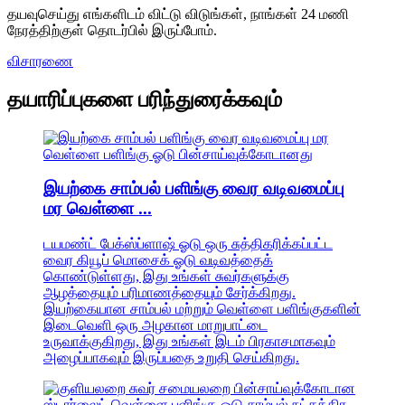
தயவுசெய்து எங்களிடம் விட்டு விடுங்கள், நாங்கள் 24 மணி
நேரத்திற்குள் தொடர்பில் இருப்போம்.
விசாரணை
தயாரிப்புகளை பரிந்துரைக்கவும்
இயற்கை சாம்பல் பளிங்கு வைர வடிவமைப்பு
மர வெள்ளை ...
டயமண்ட் பேக்ஸ்ப்ளாஷ் ஓடு ஒரு சுத்திகரிக்கப்பட்ட
வைர கியூப் மொசைக் ஓடு வடிவத்தைக்
கொண்டுள்ளது, இது உங்கள் சுவர்களுக்கு
ஆழத்தையும் பரிமாணத்தையும் சேர்க்கிறது.
இயற்கையான சாம்பல் மற்றும் வெள்ளை பளிங்குகளின்
இடைவெளி ஒரு அழகான மாறுபாட்டை
உருவாக்குகிறது, இது உங்கள் இடம் பிரகாசமாகவும்
அழைப்பாகவும் இருப்பதை உறுதி செய்கிறது.