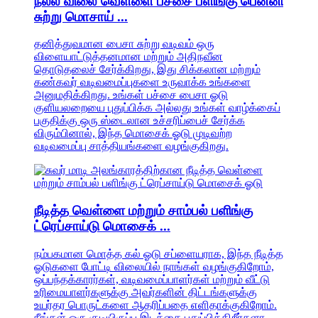
நல்ல விலை வெள்ளை பச்சை பளிங்கு பென்னி
சுற்று மொசாய் ...
தனித்துவமான பைசா சுற்று வடிவம் ஒரு
விளையாட்டுத்தனமான மற்றும் அதிநவீன
தொடுதலைச் சேர்க்கிறது, இது சிக்கலான மற்றும்
கண்கவர் வடிவமைப்புகளை உருவாக்க உங்களை
அனுமதிக்கிறது. உங்கள் பச்சை பைசா ஓடு
குளியலறையை புதுப்பிக்க அல்லது உங்கள் வாழ்க்கைப்
பகுதிக்கு ஒரு ஸ்டைலான உச்சரிப்பைச் சேர்க்க
விரும்பினால், இந்த மொசைக் ஓடு முடிவற்ற
வடிவமைப்பு சாத்தியங்களை வழங்குகிறது.
நீடித்த வெள்ளை மற்றும் சாம்பல் பளிங்கு
ட்ரெப்சாய்டு மொசைக் ...
நம்பகமான மொத்த கல் ஓடு சப்ளையராக, இந்த நீடித்த
ஓடுகளை போட்டி விலையில் நாங்கள் வழங்குகிறோம்,
ஒப்பந்தக்காரர்கள், வடிவமைப்பாளர்கள் மற்றும் வீட்டு
உரிமையாளர்களுக்கு அவர்களின் திட்டங்களுக்கு
உயர்தர பொருட்களை ஆதரிப்பதை எளிதாக்குகிறோம்.
நீங்கள் ஒரு குடியிருப்பு இடத்தை புதுப்பிக்கிறீர்களா