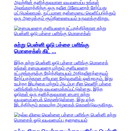
அவற்றின் தனித்துவமான வடிவமைப்பு உங்கள்
அலங்காரத்திற்கு ஒரு நவீன பிளேயரைச் சேர்ப்பது
மட்டுமல்லாமல், நுட்பமான தன்மையை வெளிப்படுத்தும்
ஒரு அழைக்கும் சூழ்நிலையையும் உருவாக்குகிறது.
சுற்று பென்னி ஓடு பச்சை பளிங்கு
மொசைக்ஸ் கிட் ...
இந்த சுற்று பென்னி ஓடு பச்சை பளிங்கு மொசைக்
உங்கள் சமையலறை மற்றும் குளியலறை
உட்புறங்களுக்கு நேர்த்தியையும் அதிநவீனத்தையும்
சேர்ப்பதற்கான சரியான தேர்வுகளில் ஒன்றாகும். இது
உயர்தர இயற்கை மற்றும் ஆடம்பர சீன வெளிர் பச்சை
பளிங்கிலிருந்து வடிவமைக்கப்பட்டுள்ளது, இந்த
ஓடுகள் ஒரு தனித்துவமான பைசா சுற்று
வடிவமைப்பைக் கொண்டுள்ளன, இது எந்த
இடத்திற்கும் காலமற்ற அழகைக் கொண்டுவருகிறது.