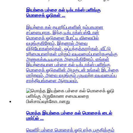
இயற்கை பச்சை கல் டிக்டாக்ஸ் பளிங்கு
மொசைக் ஓடுகள் ...
இயற்கை கல் தயாரிப்புகளின் நம்பகமான
சப்ளையராக, இந்த டிக்டாக்ஸ் ஸ்டோன்
மொசைக் ஓடுகளை போட்டி விலையில்
வழங்குகிறோம், இதனால் அவை
விநியோகஸ்தர்கள், ஒப்பந்தக்காரர்கள், வீட்டு
உரிமையாளர்கள் மற்றும் வடிவமைப்பாளர்களுக்கு
அணுகக்கூடியதாக அமைக்கிறோம். எங்கள்
இயற்கையான பச்சை கல் டிக்டாக்ஸ் பளிங்கு
மொசைக் ஓடுகளின் அழகுடன் உங்கள் இடத்தை
மாற்றவும், அவை வழங்கும் முடிவற்ற வடிவமைப்பு
சாத்தியங்களை ஆராயவும்.
மொத்த இயற்கை பச்சை கல் மொசைக் டைல்
மார்ப்ல் ...
வெளிர் பச்சை மொசைக் ஓடு எந்த பகுதிக்கும்