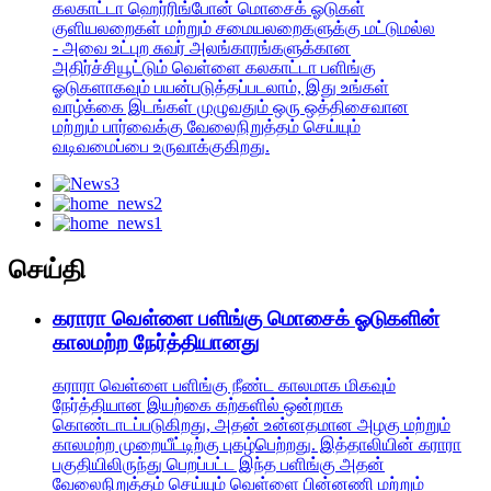
கலகாட்டா ஹெர்ரிங்போன் மொசைக் ஓடுகள்
குளியலறைகள் மற்றும் சமையலறைகளுக்கு மட்டுமல்ல
- அவை உட்புற சுவர் அலங்காரங்களுக்கான
அதிர்ச்சியூட்டும் வெள்ளை கலகாட்டா பளிங்கு
ஓடுகளாகவும் பயன்படுத்தப்படலாம், இது உங்கள்
வாழ்க்கை இடங்கள் முழுவதும் ஒரு ஒத்திசைவான
மற்றும் பார்வைக்கு வேலைநிறுத்தம் செய்யும்
வடிவமைப்பை உருவாக்குகிறது.
செய்தி
கராரா வெள்ளை பளிங்கு மொசைக் ஓடுகளின்
காலமற்ற நேர்த்தியானது
கராரா வெள்ளை பளிங்கு நீண்ட காலமாக மிகவும்
நேர்த்தியான இயற்கை கற்களில் ஒன்றாக
கொண்டாடப்படுகிறது, அதன் உன்னதமான அழகு மற்றும்
காலமற்ற முறையீட்டிற்கு புகழ்பெற்றது. இத்தாலியின் கராரா
பகுதியிலிருந்து பெறப்பட்ட இந்த பளிங்கு அதன்
வேலைநிறுத்தம் செய்யும் வெள்ளை பின்னணி மற்றும்