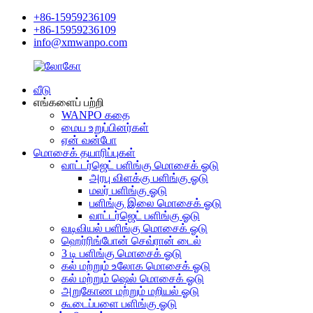
+86-15959236109
+86-15959236109
info@xmwanpo.com
வீடு
எங்களைப் பற்றி
WANPO கதை
மைய உறுப்பினர்கள்
ஏன் வன்போ
மொசைக் தயாரிப்புகள்
வாட்டர்ஜெட் பளிங்கு மொசைக் ஓடு
அரபு விளக்கு பளிங்கு ஓடு
மலர் பளிங்கு ஓடு
பளிங்கு இலை மொசைக் ஓடு
வாட்டர்ஜெட் பளிங்கு ஓடு
வடிவியல் பளிங்கு மொசைக் ஓடு
ஹெர்ரிங்போன் செவ்ரான் டைல்
3 டி பளிங்கு மொசைக் ஓடு
கல் மற்றும் உலோக மொசைக் ஓடு
கல் மற்றும் ஷெல் மொசைக் ஓடு
அறுகோண மற்றும் மறியல் ஓடு
கூடைப்பளை பளிங்கு ஓடு