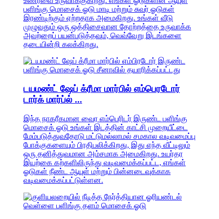
உணர்வை உருவாக்குகிறது. எங்கள் ஓடுகளின் ஆயுள்
பளிங்கு மொசைக் ஓடு மாடி மற்றும் சுவர் ஓடுகள்
இரண்டிற்கும் ஏற்றதாக அமைகிறது. உங்கள் வீடு
முழுவதும் ஒரு ஒத்திசைவான தோற்றத்தை உருவாக்க
அவற்றைப் பயன்படுத்தவும், வெவ்வேறு இடங்களை
தடையின்றி கலக்கிறது.
டயமண்ட் ஷேப் க்ரீமா மார்பில் எம்பெரடோர்
டார்க் மார்ப்ல் ...
இந்த நாகரீகமான வைர எம்பெரிடர் இருண்ட பளிங்கு
மொசைக் ஓடு உங்கள் இடத்தின் காட்சி முறையீட்டை
மேம்படுத்துவதோடு மட்டுமல்லாமல் சமகால வடிவமைப்பு
போக்குகளையும் பிரதிபலிக்கிறது, இது எந்த வீட்டிலும்
ஒரு தனித்துவமான அம்சமாக அமைகிறது. உயர்தர
இயற்கை கற்களிலிருந்து வடிவமைக்கப்பட்ட, எங்கள்
ஓடுகள் நீண்ட ஆயுள் மற்றும் பின்னடைவுக்காக
வடிவமைக்கப்பட்டுள்ளன.