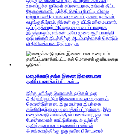
ஒரு முன்னணி மொத்த இயற்கை கல் சுவர்
உறைப்பூச்சு ஓடுகள் சப்ளையராக, உங்கள் திட்ட
தேவைகளைப் பூர்த்தி செய்ய போட்டி விலை
மற்றும் பலவிதமான வடிவமைப்புகளை நாங்கள்
வழங்குகிறோம். நீங்கள் ஒரு வீட்டு உரிமையாளர்,
ஒப்பந்தக்காரர் அல்லது வடிவமைப்பாளராக
இருந்தாலும், எங்கள் புதிய முறை சூரியகாந்தி
ஓடு உங்கள் இடத்திற்கு ஆடம்பரத்தைத் தொடும்
விதிவிலக்கான தேர்வாகும்.
மழைக்காடு தங்க இணை இணையான
தனிப்பயனாக்கப்பட்ட கல் ...
இந்த பளிங்கு மொசைக் ஓடுகள் ஒரு
அதிர்ச்சியூட்டும் இணையான வடிவத்தைக்
கொண்டுள்ளன, இது உயர்தர இயற்கை
கல்லிலிருந்து வடிவமைக்கப்பட்டுள்ளது, இது
மழைக்காடு தங்கத்தின் பணக்கார, சூடான
டோன்களைக் காட்டுகிறது. அவற்றின்
தனித்துவமான வடிவமைப்பு உங்கள்
அலங்காரத்திற்கு ஒரு நவீன பிளேயரைச்