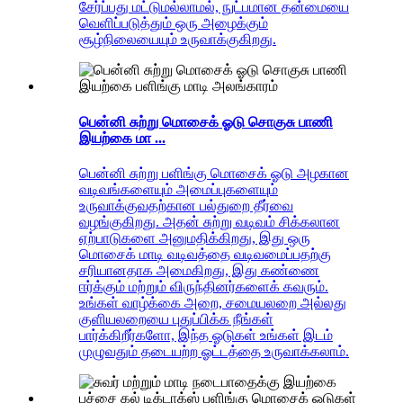
சேர்ப்பது மட்டுமல்லாமல், நுட்பமான தன்மையை
வெளிப்படுத்தும் ஒரு அழைக்கும்
சூழ்நிலையையும் உருவாக்குகிறது.
பென்னி சுற்று மொசைக் ஓடு சொகுசு பாணி
இயற்கை மா ...
பென்னி சுற்று பளிங்கு மொசைக் ஓடு அழகான
வடிவங்களையும் அமைப்புகளையும்
உருவாக்குவதற்கான பல்துறை தீர்வை
வழங்குகிறது. அதன் சுற்று வடிவம் சிக்கலான
ஏற்பாடுகளை அனுமதிக்கிறது, இது ஒரு
மொசைக் மாடி வடிவத்தை வடிவமைப்பதற்கு
சரியானதாக அமைகிறது, இது கண்ணை
ஈர்க்கும் மற்றும் விருந்தினர்களைக் கவரும்.
உங்கள் வாழ்க்கை அறை, சமையலறை அல்லது
குளியலறையை புதுப்பிக்க நீங்கள்
பார்க்கிறீர்களோ, இந்த ஓடுகள் உங்கள் இடம்
முழுவதும் தடையற்ற ஓட்டத்தை உருவாக்கலாம்.