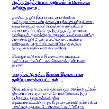
நீடித்த நேர்த்தியான ஓரியண்டல் வெள்ளை
பளிங்கு தளம் ...
ஒவ்வொரு ஓடு இயற்கையான பளிங்கின்
தனித்துவமான பண்புகளை அறுகோண மற்றும் வைர
வடிவங்களுடன் காண்பிப்பதற்காக உன்னிப்பாக
வடிவமைக்கப்பட்டுள்ளது, இது ஒரு ஆடம்பரமான
உணர்வைக் குறைக்கிறது. தரமான வெள்ளை பளிங்கு
மொசைக் ஓடு அழகாக மட்டுமல்ல, பராமரிக்க
எளிதானது, இது பிஸியான வீடுகளுக்கு ஒரு
நடைமுறை விருப்பமாக அமைகிறது.
மழைக்காடு தங்க இணை இணையான
தனிப்பயனாக்கப்பட்ட கல் ...
இந்த பளிங்கு மொசைக் ஓடுகள் ஒரு அதிர்ச்சியூட்டும்
இணையான வடிவத்தைக் கொண்டுள்ளன, இது
உயர்தர இயற்கை கல்லிலிருந்து
வடிவமைக்கப்பட்டுள்ளது, இது மழைக்காடு தங்கத்தின்
பணக்கார, சூடான டோன்களைக் காட்டுகிறது.