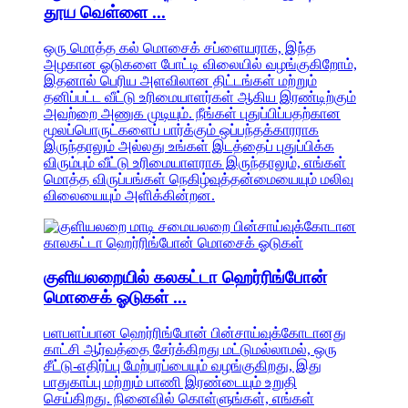
தூய வெள்ளை ...
ஒரு மொத்த கல் மொசைக் சப்ளையராக, இந்த
அழகான ஓடுகளை போட்டி விலையில் வழங்குகிறோம்,
இதனால் பெரிய அளவிலான திட்டங்கள் மற்றும்
தனிப்பட்ட வீட்டு உரிமையாளர்கள் ஆகிய இரண்டிற்கும்
அவற்றை அணுக முடியும். நீங்கள் புதுப்பிப்பதற்கான
மூலப்பொருட்களைப் பார்க்கும் ஒப்பந்தக்காரராக
இருந்தாலும் அல்லது உங்கள் இடத்தைப் புதுப்பிக்க
விரும்பும் வீட்டு உரிமையாளராக இருந்தாலும், எங்கள்
மொத்த விருப்பங்கள் நெகிழ்வுத்தன்மையையும் மலிவு
விலையையும் அளிக்கின்றன.
குளியலறையில் கலகட்டா ஹெர்ரிங்போன்
மொசைக் ஓடுகள் ...
பளபளப்பான ஹெர்ரிங்போன் பின்சாய்வுக்கோடானது
காட்சி ஆர்வத்தை சேர்க்கிறது மட்டுமல்லாமல், ஒரு
சீட்டு-எதிர்ப்பு மேற்பரப்பையும் வழங்குகிறது, இது
பாதுகாப்பு மற்றும் பாணி இரண்டையும் உறுதி
செய்கிறது. நினைவில் கொள்ளுங்கள், எங்கள்