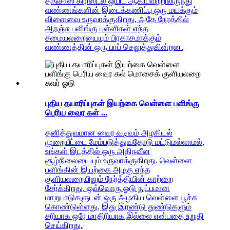
தாசோஸ் கிரிஸ்டல் ஒயிட் ஆகியவற்றிலிருந்து
வண்ணங்களின் இடைக்கணிப்பு ஒரு மயக்கும்
விளைவை உருவாக்குகிறது, அதே நேரத்தில்
ஆரஞ்சு பளிங்கு புள்ளிகள் எந்த
சமையலறையையும் பிரகாசமாக்கும்
வண்ணத்தின் ஒரு பாப் செலுத்துகின்றன.
புதிய தயாரிப்புகள் இயற்கை வெள்ளை பளிங்கு
பெரிய வைர கள் ...
தனித்துவமான வைர வடிவம் அழகியல்
முறையீட்டை மேம்படுத்துவதோடு மட்டுமல்லாமல்,
உங்கள் இடத்தில் ஒரு அதிநவீன
சூழ்நிலையையும் உருவாக்குகிறது. வெள்ளை
பளிங்கின் இயற்கை அழகு எந்த
குளியலறையிலும் நேர்த்தியின் காற்றை
சேர்க்கிறது. ஒவ்வொரு ஓடு நுட்பமான
மாறுபாடுகளுடன் ஒரு அழகிய வெள்ளை பூச்சு
கொண்டுள்ளது, இது இரண்டு துண்டுகளும்
சரியாக ஒரே மாதிரியாக இல்லை என்பதை உறுதி
செய்கிறது.